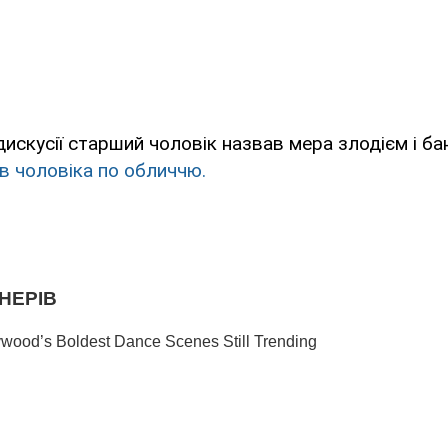
 дискусії старший чоловік назвав мера злодієм і б
в чоловіка по обличчю.