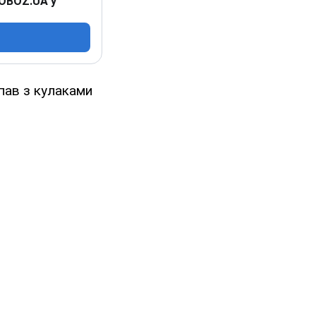
 OBOZ.UA у
пав з кулаками