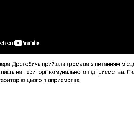
мера Дрогобича прийшла громада з питанням місц
алища на території комунального підприємства. Л
 територію цього підприємства.