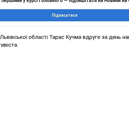
 першими у курсі головного — підпишіться на Новини на
Підписатися
ьвівської області Тарас Кучма вдруге за день на
ивіста.