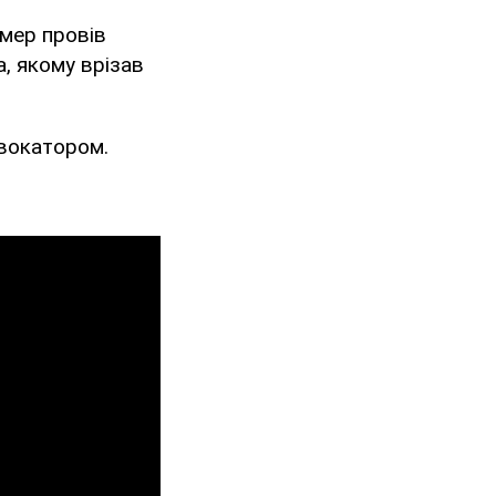
 мер провів
а, якому врізав
овокатором.