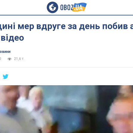
ині мер вдруге за день побив 
 відео
новини
0
21,6 т.