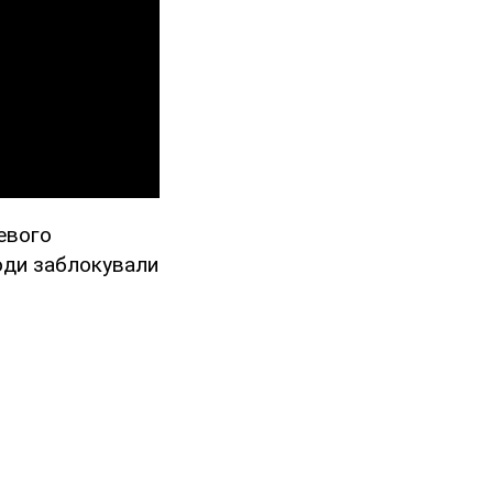
евого
юди заблокували