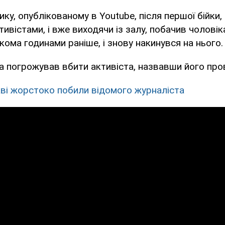
ику, опублікованому в Youtube, після першої бійки,
ивістами, і вже виходячи із залу, побачив чоловік
кома годинами раніше, і знову накинувся на нього.
а погрожував вбити активіста, назвавши його пр
ві жорстоко побили відомого журналіста