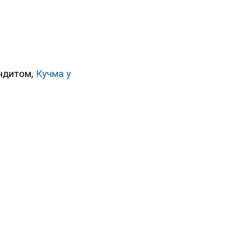
андитом,
Кучма у