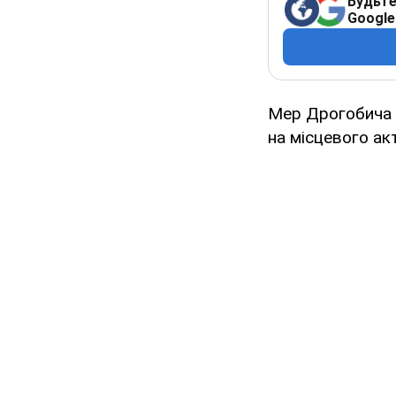
Будьте
Google
Мер Дрогобича Л
на місцевого акт