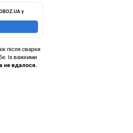
 OBOZ.UA у
вік після сварки
бе. Із важкими
а не вдалося.