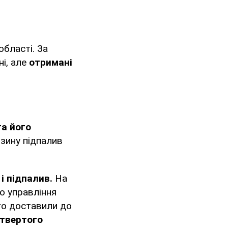
області. За
ні, але
отримані
та його
зину підпалив
 і підпалив.
На
о управління
го доставили до
етвертого