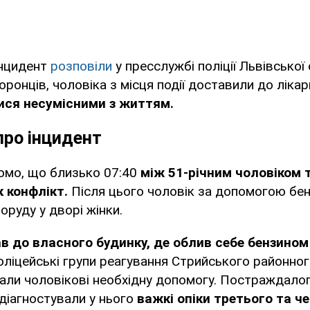
інцидент
розповіли
у пресслужбі поліції Львівської 
ронців, чоловіка з місця події доставили до лікар
ися несумісними з життям.
про інцидент
омо, що близько 07:40
між 51-річним чоловіком 
 конфлікт.
Після цього чоловік за допомогою бен
оруду у дворі жінки.
ав до власного будинку, де облив себе бензином
оліцейські групи реагування Стрийського районног
адали чоловікові необхідну допомогу. Постраждало
 діагностували у нього
важкі опіки третього та ч