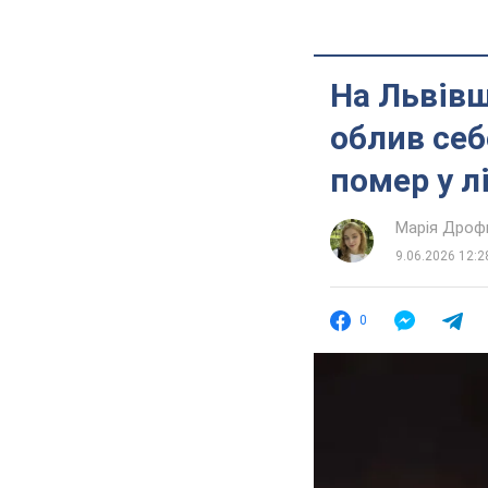
На Львівщ
облив себ
помер у л
Марія Дроф
9.06.2026 12:2
0