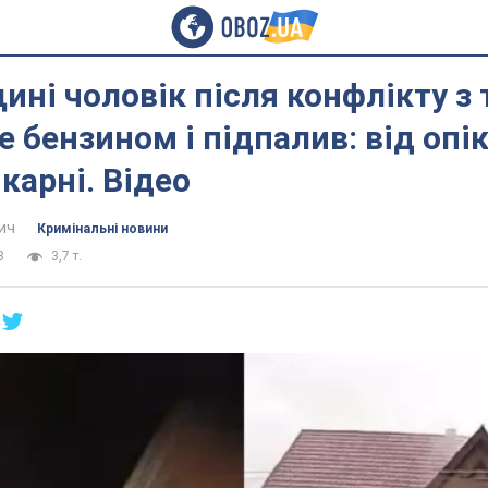
ині чоловік після конфлікту з
е бензином і підпалив: від опік
ікарні. Відео
ич
Кримінальні новини
8
3,7 т.