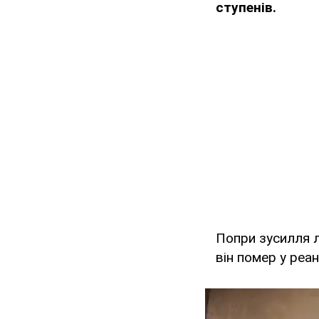
ступенів.
Попри зусилля л
він помер у реан