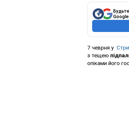
Будьте
Google
7 чеврня у
Стри
з тещею
підпал
опіками його гос