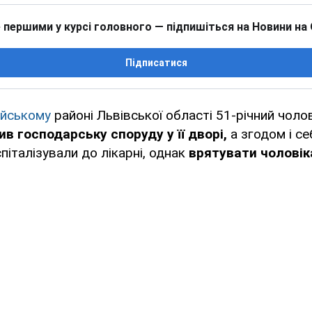
 першими у курсі головного — підпишіться на Новини на
Підписатися
йському
районі Львівської області 51-річний чоло
ив господарську споруду у її дворі,
а згодом і се
піталізували до лікарні, однак
врятувати чоловік