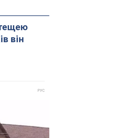
 тещею
ів він
РУС