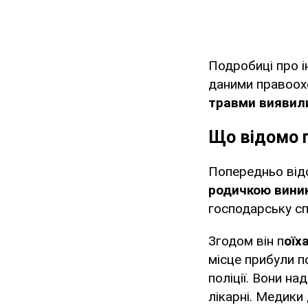
Подробиці про 
даними правоохо
травми виявил
Що відомо 
Попередньо від
родичкою виник
господарську сп
Згодом він п
оїх
місце прибули п
поліції. Вони н
лікарні. Медики