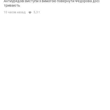
Антиурядові виступи з вимогою повернути Федорова досі
тривають
10 часов назад
5,3 т.