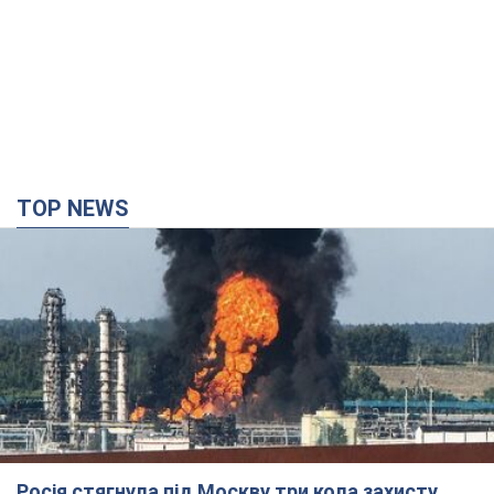
TOP NEWS
Росія стягнула під Москву три кола захисту