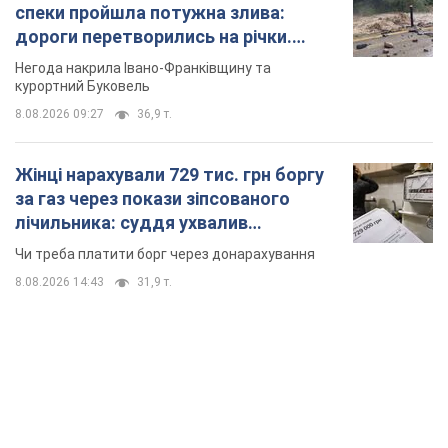
спеки пройшла потужна злива:
дороги перетворились на річки.
Відео
Негода накрила Івано-Франківщину та
курортний Буковель
8.08.2026 09:27
36,9 т.
Жінці нарахували 729 тис. грн боргу
за газ через покази зіпсованого
лічильника: суддя ухвалив
неочікуване рішення
Чи треба платити борг через донарахування
8.08.2026 14:43
31,9 т.