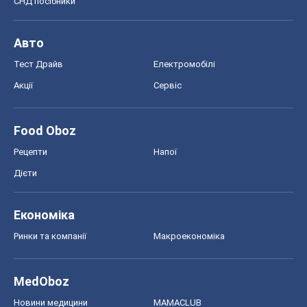
СНД посібники
Авто
Тест Драйв
Електромобілі
Акції
Сервіс
Food Oboz
Рецепти
Напої
Дієти
Економіка
Ринки та компанії
Макроекономіка
MedOboz
Новини медицини
MAMACLUB