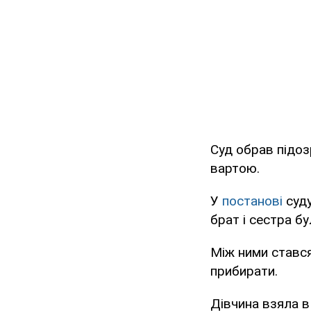
Суд обрав підоз
вартою.
У
постанові
суду
брат і сестра б
Між ними стався
прибирати.
Дівчина взяла в