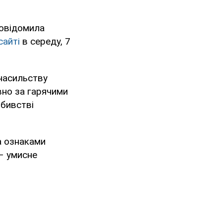
повідомила
сайті
в середу, 7
 насильству
вно за гарячими
вбивстві
а ознаками
 – умисне