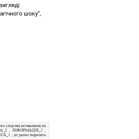
вигляді
агічного шоку",