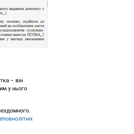
тка – він
ким у нього
 бездомного.
еповнолітніх