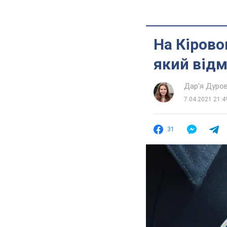
На Кірово
який від
Дар'я Дуро
7.04.2021 21:4
31