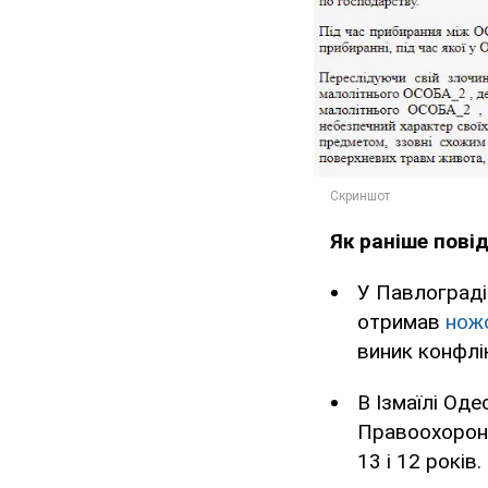
Як раніше пов
У Павлограді 
отримав
ножо
виник конфлі
В Ізмаїлі Оде
Правоохоронц
13 і 12 років.