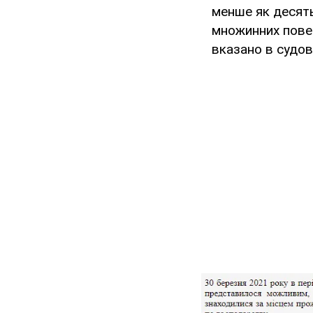
менше як десять
множинних повер
вказано в судові