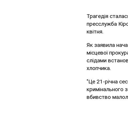
Трагедія сталас
пресслужба Кіро
квітня.
Як заявила нача
місцевої прокур
слідами встанов
хлопчика.
"Це 21-річна се
кримінального зл
вбивство малолі