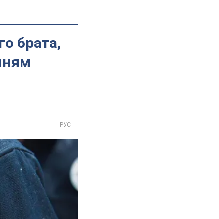
го брата,
нням
РУС