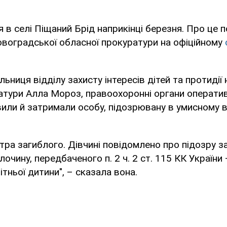
я в селі Піщаний Брід наприкінці березня. Про це 
воградської обласної прокуратури на офіційному
льниця відділу захисту інтересів дітей та протидії
атури Алла Мороз, правоохоронні органи операти
или й затримали особу, підозрювану в умисному 
стра загиблого. Дівчині повідомлено про підозру з
очину, передбаченого п. 2 ч. 2 ст. 115 КК України
тньої дитини", – сказала вона.