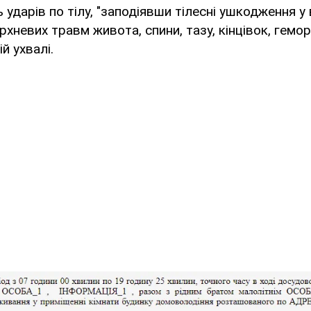
 ударів по тілу, "заподіявши тілесні ушкодження у 
хневих травм живота, спини, тазу, кінцівок, гемор
й ухвалі.