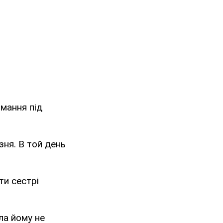
имання під
зня. В той день
ти сестрі
ла йому не