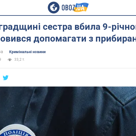
градщині сестра вбила 9-річно
мовився допомагати з прибира
ва
Кримінальні новини
9
33,2 т.