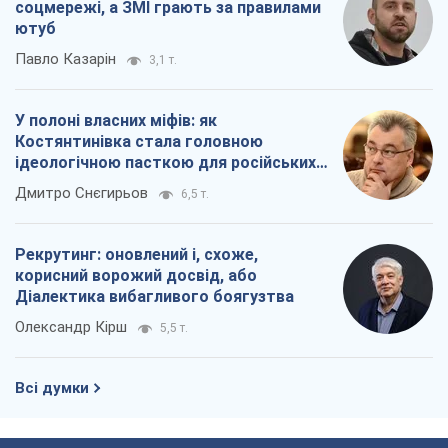
соцмережі, а ЗМІ грають за правилами
ютуб
Павло Казарін
3,1 т.
У полоні власних міфів: як
Костянтинівка стала головною
ідеологічною пасткою для російських
окупантів
Дмитро Снєгирьов
6,5 т.
Рекрутинг: оновлений і, схоже,
корисний ворожий досвід, або
Діалектика вибагливого боягузтва
Олександр Кірш
5,5 т.
Всі думки