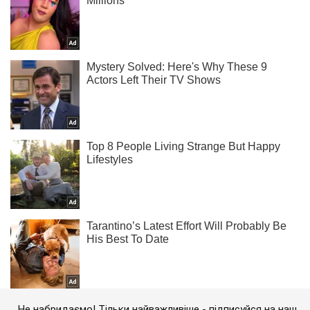
Не набридаємо! Тільки найважливіше - підписуйся на наш