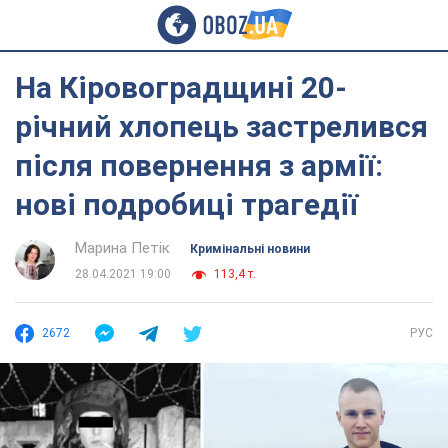
На Кіровоградщині 20-
річний хлопець застрелився
після повернення з армії:
нові подробиці трагедії
Марина Петік
Кримінальні новини
28.04.2021 19:00
113,4 т.
2672
РУС