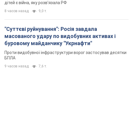
дітей є війна, яку розв'язала РФ
8 часов назад
9,0 т.
"Суттєві руйнування": Росія завдала
масованого удару по видобувних активах і
буровому майданчику "Укрнафти"
Проти видобувної інфраструктури ворог застосував десятки
БПЛА
9 часов назад
7,6 т.