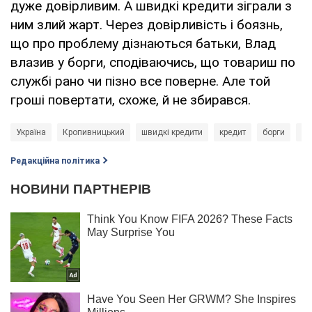
дуже довірливим. А швидкі кредити зіграли з
ним злий жарт. Через довірливість і боязнь,
що про проблему дізнаються батьки, Влад
влазив у борги, сподіваючись, що товариш по
службі рано чи пізно все поверне. Але той
гроші повертати, схоже, й не збирався.
Україна
Кропивницький
швидкі кредити
кредит
борги
см
Редакційна політика