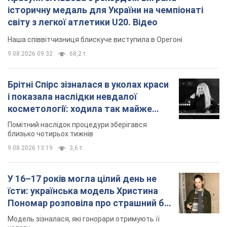
історичну медаль для України на чемпіонаті
світу з легкої атлетики U20. Відео
Наша співвітчизниця блискуче виступила в Орегоні
9.08.2026 09:32
68,2 т.
Брітні Спірс зізналася в уколах краси
і показала наслідки невдалої
косметології: ходила так майже
місяць
Помітний наслідок процедури зберігався
близько чотирьох тижнів
9.08.2026 13:19
3,6 т.
У 16–17 років могла цілий день не
їсти: українська модель Христина
Пономар розповіла про страшний бік
модельної кар’єри
Модель зізналася, які гонорари отримують її