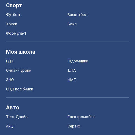
Спорт
Футбол
Баскетбол
Хокей
Бокс
Формула-1
Моя школа
ГДЗ
Підручники
Онлайн уроки
ДПА
ЗНО
НМТ
СНД посібники
Авто
Тест Драйв
Електромобілі
Акції
Сервіс