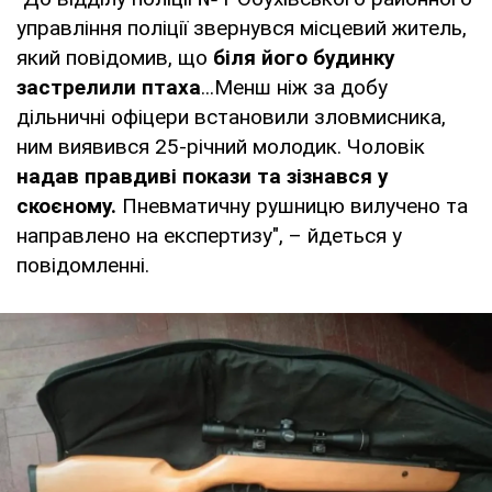
управління поліції звернувся місцевий житель,
який повідомив, що
біля його будинку
застрелили птаха
...Менш ніж за добу
дільничні офіцери встановили зловмисника,
ним виявився 25-річний молодик. Чоловік
надав правдиві покази та зізнався у
скоєному.
Пневматичну рушницю вилучено та
направлено на експертизу", – йдеться у
повідомленні.