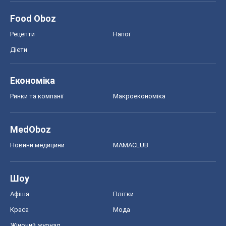
Food Oboz
Рецепти
Напої
Дієти
Економіка
Ринки та компанії
Макроекономіка
MedOboz
Новини медицини
MAMACLUB
Шоу
Афіша
Плітки
Краса
Мода
Жіночий журнал