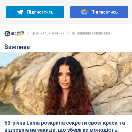
Підписатись
Підписатись
Кримінальні новини
На Київщині затримали...
Важливе
50-річна Lama розкрила секрети своєї краси та
відповіла на закиди, що зберігає молодість,