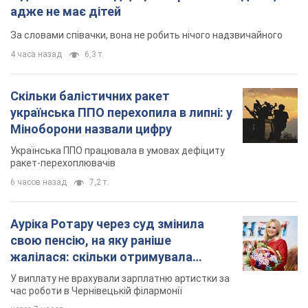
адже не має дітей
За словами співачки, вона не робить нічого надзвичайного
4 часа назад
6,3 т.
Скільки балістичних ракет
українська ППО перехопила в липні: у
Міноборони назвали цифру
Українська ППО працювала в умовах дефіциту
ракет-перехоплювачів
6 часов назад
7,2 т.
Ауріка Ротару через суд змінила
свою пенсію, на яку раніше
жалілася: скільки отримувала
співачка
У виплату не врахували зарплатню артистки за
час роботи в Чернівецькій філармонії