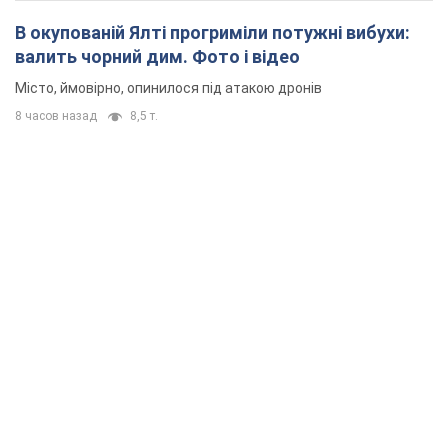
В окупованій Ялті прогриміли потужні вибухи:
валить чорний дим. Фото і відео
Місто, ймовірно, опинилося під атакою дронів
8 часов назад
8,5 т.