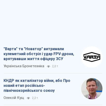
"Варта" та "Новатор" витримали
кулеметний обстріл і удар FPV-дрона,
врятувавши життя офіцеру ЗСУ
Українська Бронетехніка
2,0 т.
КНДР як каталізатор війни, або Про
новий етап російсько-
північнокорейського союзу
Олексій Кущ
2,2 т.