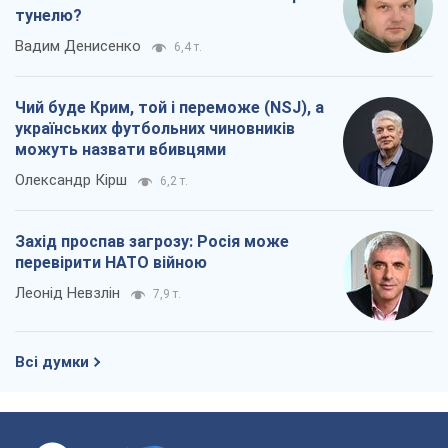
тунелю?
Вадим Денисенко
6,4 т.
Чий буде Крим, той і переможе (NSJ), а
українських футбольних чиновників
можуть назвати вбивцями
Олександр Кірш
6,2 т.
Захід проспав загрозу: Росія може
перевірити НАТО війною
Леонід Невзлін
7,9 т.
Всі думки