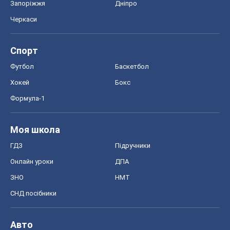
Запоріжжя
Дніпро
Черкаси
Спорт
Футбол
Баскетбол
Хокей
Бокс
Формула-1
Моя школа
ГДЗ
Підручники
Онлайн уроки
ДПА
ЗНО
НМТ
СНД посібники
Авто