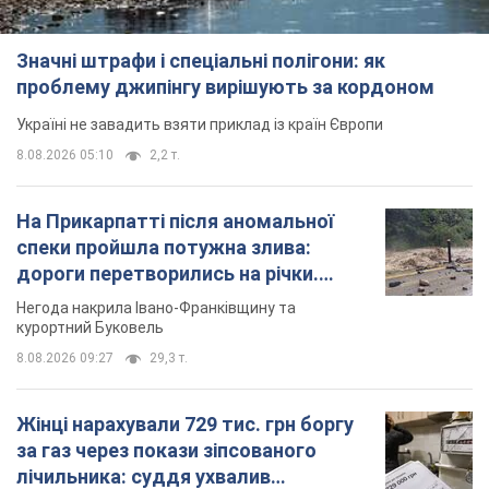
Значні штрафи і спеціальні полігони: як
проблему джипінгу вирішують за кордоном
Україні не завадить взяти приклад із країн Європи
8.08.2026 05:10
2,2 т.
На Прикарпатті після аномальної
спеки пройшла потужна злива:
дороги перетворились на річки.
Відео
Негода накрила Івано-Франківщину та
курортний Буковель
8.08.2026 09:27
29,3 т.
Жінці нарахували 729 тис. грн боргу
за газ через покази зіпсованого
лічильника: суддя ухвалив