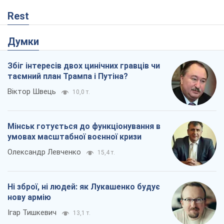
Rest
Думки
Збіг інтересів двох цинічних гравців чи
таємний план Трампа і Путіна?
Віктор Швець
10,0 т.
Мінськ готується до функціонування в
умовах масштабної воєнної кризи
Олександр Левченко
15,4 т.
Ні зброї, ні людей: як Лукашенко будує
нову армію
Ігар Тишкевич
13,1 т.