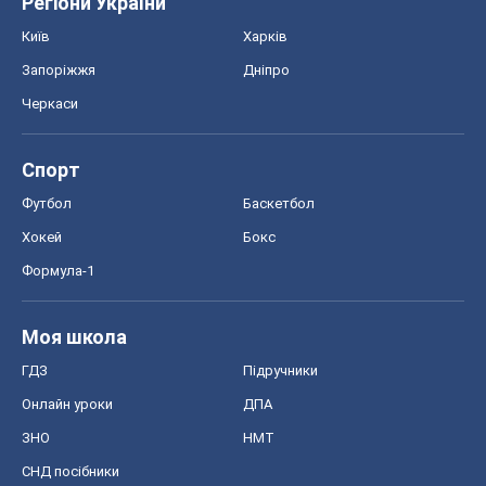
Моя школа
ГДЗ
Підручники
Онлайн уроки
ДПА
ЗНО
НМТ
СНД посібники
Авто
Тест Драйв
Електромобілі
Акції
Сервіс
Food Oboz
Рецепти
Напої
Дієти