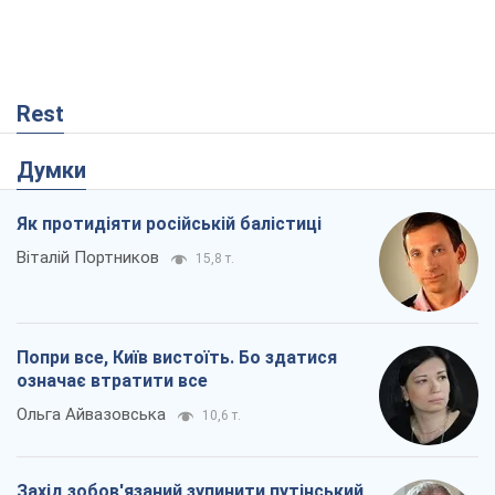
Попри все, Київ вистоїть. Бо здатися
означає втратити все
Ольга Айвазовська
10,6 т.
Захід зобов'язаний зупинити путінський
геноцид українців
Леонід Невзлін
4,2 т.