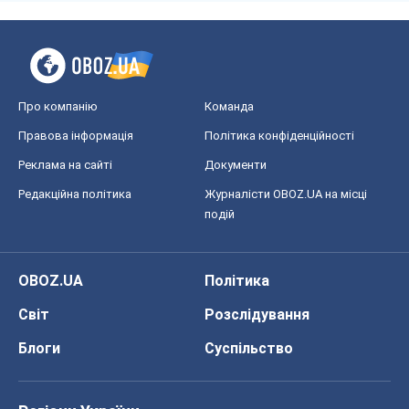
OBOZ.UA
Політика
Світ
Розслідування
Блоги
Суспільство
Регіони України
Київ
Харків
Запоріжжя
Дніпро
Черкаси
Спорт
Футбол
Баскетбол
Хокей
Бокс
Формула-1