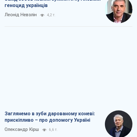
Заглянемо в зуби дарованому коневі:
прискіпливо – про допомогу Україні
Олександр Кірш
6,6 т.
Між жахливою війною і ще гіршим
миром на умовах агресора, або
Безвихідність – теж зброя Росії
Олексій Копитько
5,9 т.
Драбина ескалації війни: до чого нам
треба готуватися
Андрій Шевчишин
6,9 т.