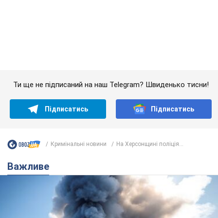
Кримінальні новини
На Херсонщині поліція...
Важливе
"У мене для росіян погані новини": Селезньов
припустив, чим закінчиться "війна складів"
Москва може стати "островом" і зануритися в темряву,
спрогнозував військовий експерт
5.08.2026 16:00
59,3 т.