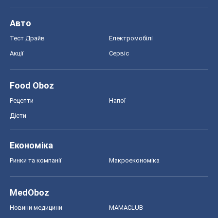
Економіка
Ринки та компанії
Макроекономіка
MedOboz
Новини медицини
MAMACLUB
Шоу
Афіша
Плітки
Краса
Мода
Жіночий журнал