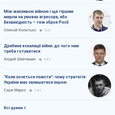
"Коли хочеться помсти": чому стратегія
України має залишатися іншою
Серж Марко
7,4 т.
Всі думки
Про компанію
Команда
Правова інформація
Політика конфіденційності
Реклама на сайті
Документи
Редакційна політика
Журналісти OBOZ.UA на місці
подій