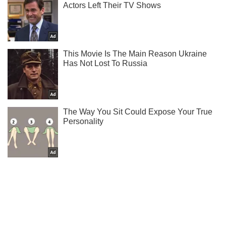
Ти ще не підписаний на наш Telegram? Швиденько тисни!
Підписатись
Підписатись