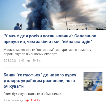
Банки "готуються" до нового курсу
долара: українцям розповіли, чого
очікувати
Яким буде курс валюти в обмінниках
9 часов назад
114,8 т.
"Джипінг руйнує екосистеми, які
формувалися сотні років": у
Greenpeace забили на сполох
У високогір'ї розташовані альпійські та
субальпійські луки – рідкісні природні
комплекси, які формувалися протягом сотень років
10 часов назад
1,2 т.