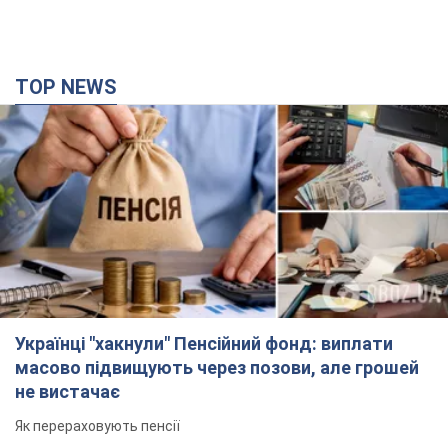
Українці "хакнули" Пенсійний фонд: виплати
масово підвищують через позови, але грошей
не вистачає
Як перераховують пенсії
2 часа назад
38,7 т.
Під атакою був НПЗ: у російському Ярославлі
прогриміла серія вибухів. Фото і відео
У промисловій зоні зафіксовано кілька осередків пожежі
2 часа назад
2,6 т.
ЗСУ відмінусували ще 1330 окупантів та збили
понад 1800 російських БПЛА – Генштаб
Чисельність путінської армії скорочується