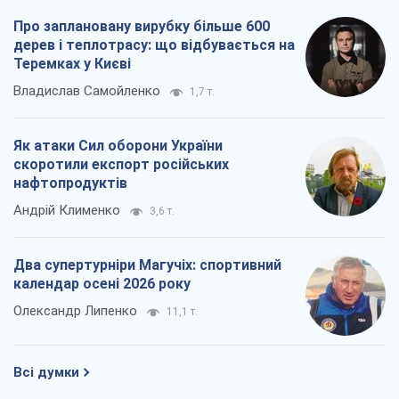
Два супертурніри Магучіх: спортивний
календар осені 2026 року
Олександр Липенко
11,1 т.
Всі думки
Про компанію
Команда
Правова інформація
Політика конфіденційності
Реклама на сайті
Документи
Редакційна політика
Журналісти OBOZ.UA на місці
подій