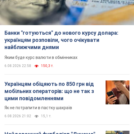
Українцям обіцяють по 850 грн від
мобільних операторів: що не так з
цими повідомленнями
Як не потрапити в пастку шахраїв
6.08.2026 21:02
15,1 т.
Найдорожчий футболіст "Динамо"
забив "Карабаху" вже на 10-й хвилині
матчу. Відео
Поєдинок відбувається в Польщі
6.08.2026 20:48
6,5 т.