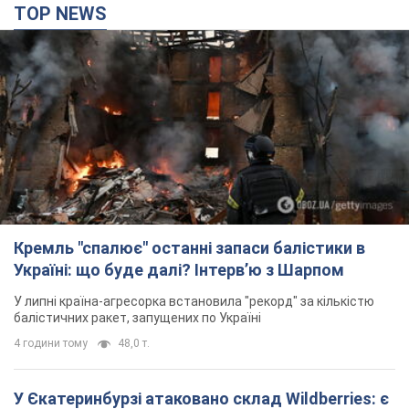
Кремль "спалює" останні запаси балістики в
Україні: що буде далі? Інтерв’ю з Шарпом
У липні країна-агресорка встановила "рекорд" за кількістю
балістичних ракет, запущених по Україні
4 години тому
48,0 т.
У Єкатеринбурзі атаковано склад Wildberries: є
влучання, піднявся дим. Фото і відео
Не допомогла росіянам навіть робота ППО
4 години тому
9,0 т.
"Чудовий батько": у мережі розповіли про
чоловіка, якого Росія убила ударом по
Броварах. Фото
Чоловіка згадують як професіонала своєї справи
2 години тому
1,2 т.