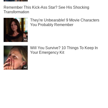
Не пропусти блискавку! Підписуйся на нас в Telegram
Підписатись
Підписатись
Кримінальні новини
На Харківщині внаслідок...