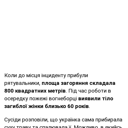
Коли до місця інциденту прибули
рятувальники,
площа загоряння складала
800 квадратних метрів
. Під час роботи в
осередку пожежі вогнеборці
виявили тіло
загиблої жінки близько 60 років
.
Сусіди розповіли, що українка сама прибирала
суху траву та спалювала її. Можливо, в якийсь