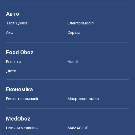
Економіка
Ринки та компанії
Макроекономіка
MedOboz
Новини медицини
MAMACLUB
Шоу
Афіша
Плітки
Краса
Мода
Жіночий журнал