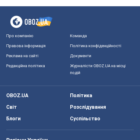
OBOZ.UA
Політика
Світ
Розслідування
Блоги
Суспільство
Регіони України
Київ
Харків
Запоріжжя
Дніпро
Черкаси
Спорт
Футбол
Баскетбол
Хокей
Бокс
Формула-1