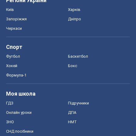
Моя школа
ГДЗ
Підручники
Онлайн уроки
ДПА
ЗНО
НМТ
СНД посібники
Авто
Тест Драйв
Електромобілі
Акції
Сервіс
Food Oboz
Рецепти
Напої
Дієти