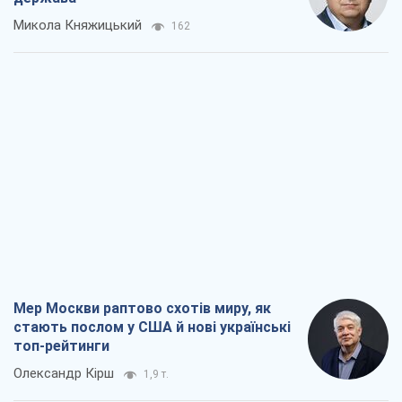
Мер Москви раптово схотів миру, як
стають послом у США й нові українські
топ-рейтинги
Олександр Кірш
1,9 т.
Про заплановану вирубку більше 600
дерев і теплотрасу: що відбувається на
Теремках у Києві
Владислав Самойленко
1,7 т.
Як атаки Сил оборони України
скоротили експорт російських
нафтопродуктів
Андрій Клименко
3,6 т.