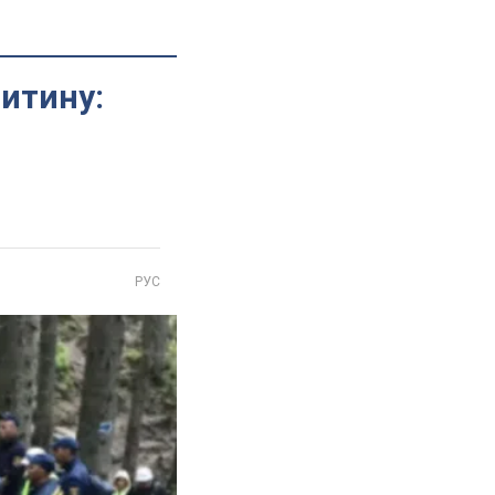
дитину:
РУС