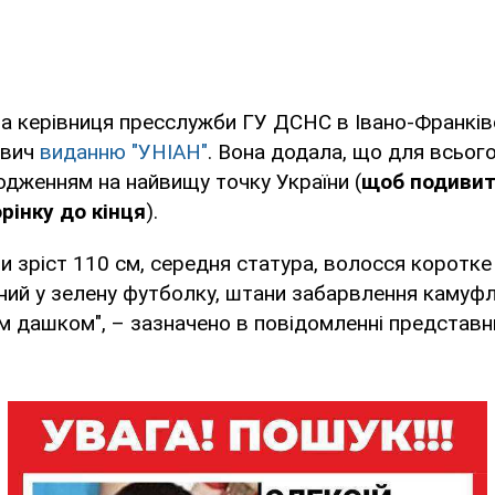
а керівниця пресслужби ГУ ДСНС в Івано-Франківс
ович
виданню "УНІАН"
. Вона додала, що для всьог
дженням на найвищу точку України (
щоб подивит
рінку до кінця
).
ни зріст 110 см, середня статура, волосся коротке
ений у зелену футболку, штани забарвлення камуф
м дашком", – зазначено в повідомленні представн