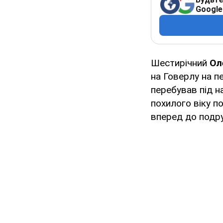
Google
Шестирічний
Ол
на Говерлу на п
перебував під на
похилого віку по
вперед до подр