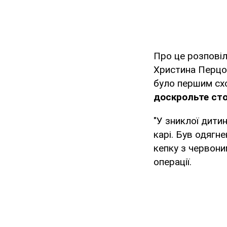
Про це розповіл
Христина Перц
було першим схо
доскрольте сто
"У зниклої дити
карі. Був одягн
кепку з червони
операції.