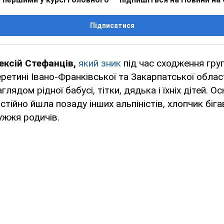
Підписатися
ексій Стефанців,
який зник
під час сходження груп
еретині Івано-Франківської та Закарпатської облас
глядом рідної бабусі, тітки, дядька і їхніх дітей. О
стійно йшла позаду інших альпіністів, хлопчик бігав
ужжя родичів.