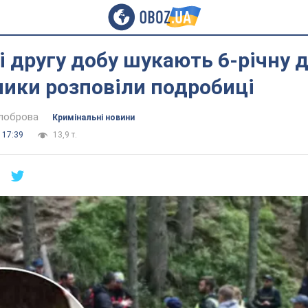
і другу добу шукають 6-річну 
ики розповіли подробиці
ілоброва
Кримінальні новини
 17:39
13,9 т.