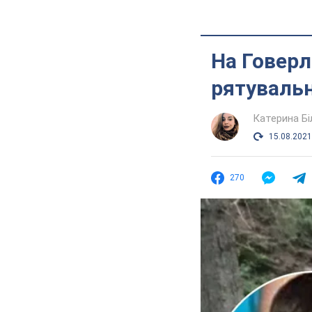
На Говерл
рятувальн
Катерина Б
15.08.2021
270