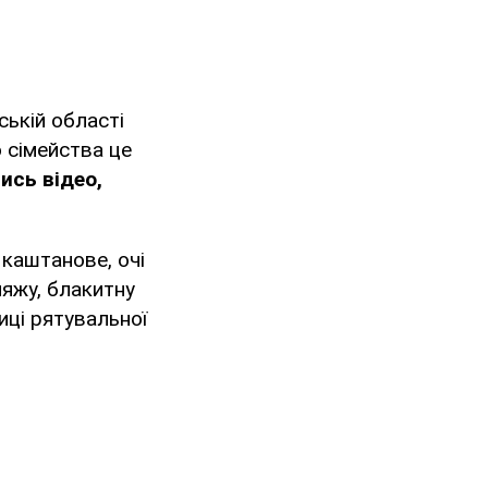
ькій області
о сімейства це
ись відео,
 каштанове, очі
ляжу, блакитну
иці рятувальної