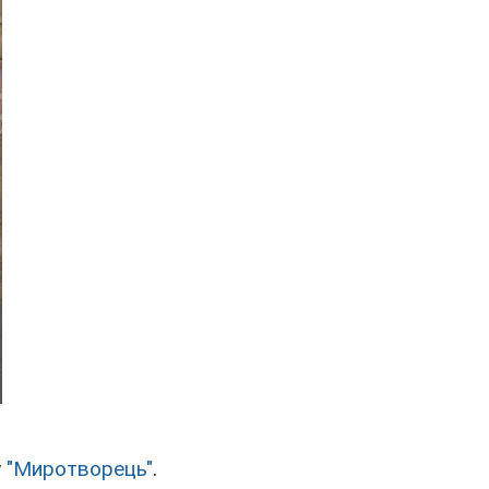
у
"Миротворець"
.