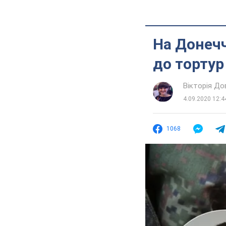
На Донечч
до тортур
Вікторія До
4.09.2020 12:4
1068