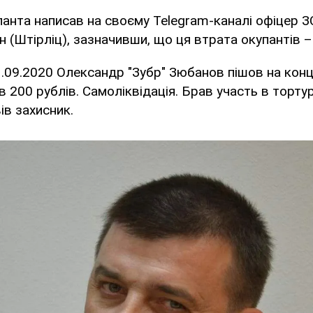
анта написав на своєму Telegram-каналі офіцер З
 (Штірліц), зазначивши, що ця втрата окупантів –
3.09.2020 Олександр "Зубр" Зюбанов пішов на кон
 200 рублів. Самоліквідація. Брав участь в торту
вів захисник.