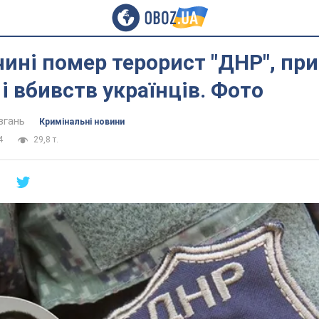
ині помер терорист "ДНР", пр
 і вбивств українців. Фото
вгань
Кримінальні новини
4
29,8 т.