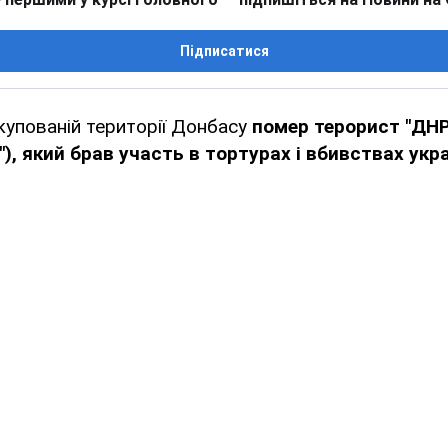
Підписатися
купованій території Донбасу
помер терорист "ДН
), який брав участь в тортурах і вбивствах укра