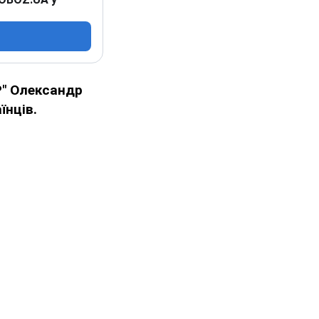
Р" Олександр
їнців.