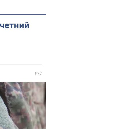
ичетний
РУС