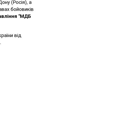
ону (Росія), а
авах бойовиків
авління "МДБ
раїни від
.