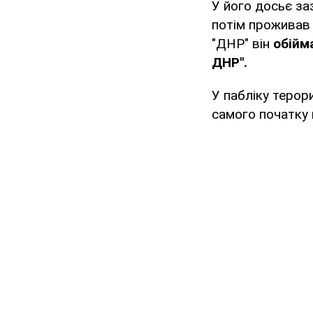
У його досьє за
потім проживав 
"ДНР" він
обійм
ДНР".
У пабліку терор
самого початку 