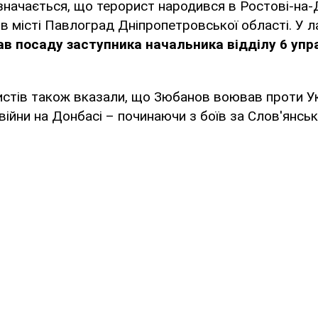
значається, що терорист народився в Ростові-на-Д
в місті Павлоград Дніпропетровської області. У л
ав посаду заступника начальника відділу 6 упр
истів також вказали, що Зюбанов воював проти Ук
війни на Донбасі – починаючи з боїв за Слов'янськ