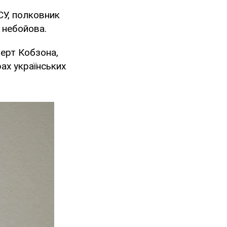
СУ, полковник
 небойова.
церт Кобзона,
рах українських