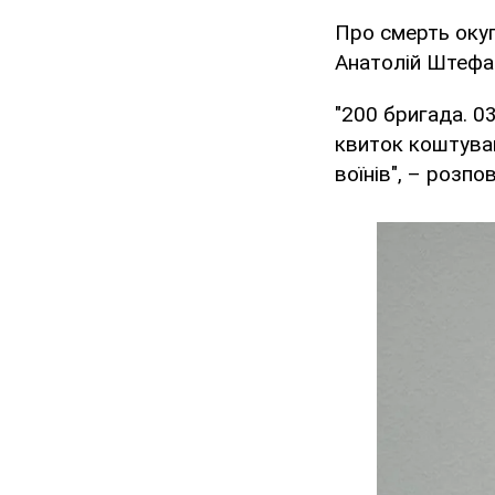
Про смерть окуп
Анатолій Штефан
"200 бригада. 0
квиток коштував
воїнів", – розпо