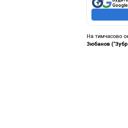
Google
На тимчасово о
Зюбанов ("Зубр"