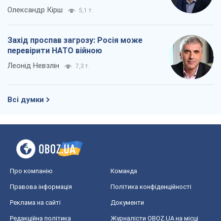
Олександр Кірш
5,1 т.
Захід проспав загрозу: Росія може
перевірити НАТО війною
Леонід Невзлін
7,3 т.
Всі думки
Про компанію
Команда
Правова інформація
Політика конфіденційності
Реклама на сайті
Документи
Редакційна політика
Журналісти OBOZ.UA на місці