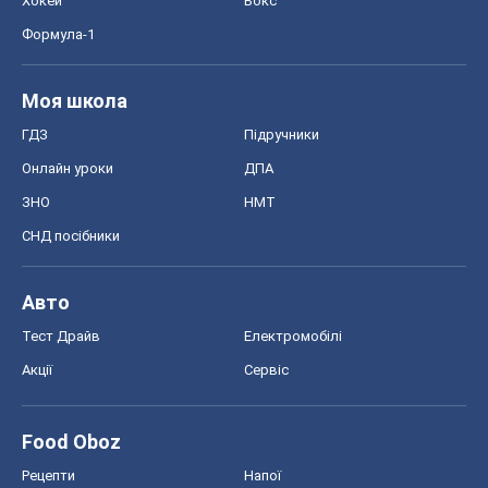
Хокей
Бокс
Формула-1
Моя школа
ГДЗ
Підручники
Онлайн уроки
ДПА
ЗНО
НМТ
СНД посібники
Авто
Тест Драйв
Електромобілі
Акції
Сервіс
Food Oboz
Рецепти
Напої