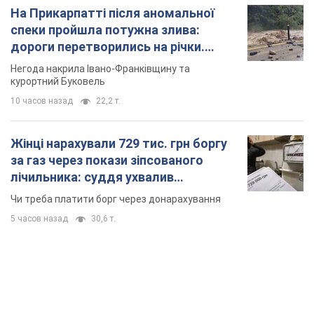
На Прикарпатті після аномальної
спеки пройшла потужна злива:
дороги перетворились на річки.
Відео
Негода накрила Івано-Франківщину та
курортний Буковель
10 часов назад
22,2 т.
Жінці нарахували 729 тис. грн боргу
за газ через покази зіпсованого
лічильника: суддя ухвалив
неочікуване рішення
Чи треба платити борг через донарахування
5 часов назад
30,6 т.