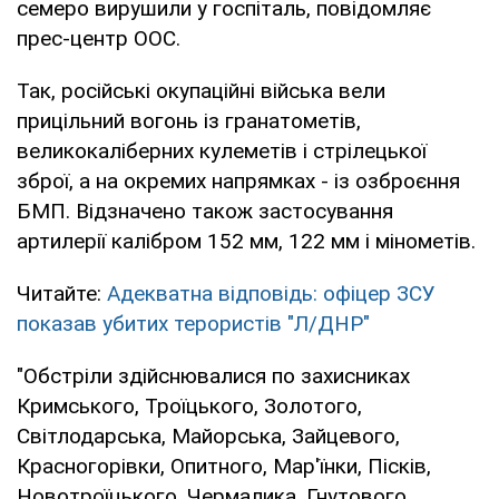
семеро вирушили у госпіталь, повідомляє
прес-центр ООС.
Так, російські окупаційні війська вели
прицільний вогонь із гранатометів,
великокаліберних кулеметів і стрілецької
зброї, а на окремих напрямках - із озброєння
БМП. Відзначено також застосування
артилерії калібром 152 мм, 122 мм і мінометів.
Читайте:
Адекватна відповідь: офіцер ЗСУ
показав убитих терористів "Л/ДНР"
"Обстріли здійснювалися по захисниках
Кримського, Троїцького, Золотого,
Світлодарська, Майорська, Зайцевого,
Красногорівки, Опитного, Мар'їнки, Пісків,
Новотроїцького, Чермалика, Гнутового,