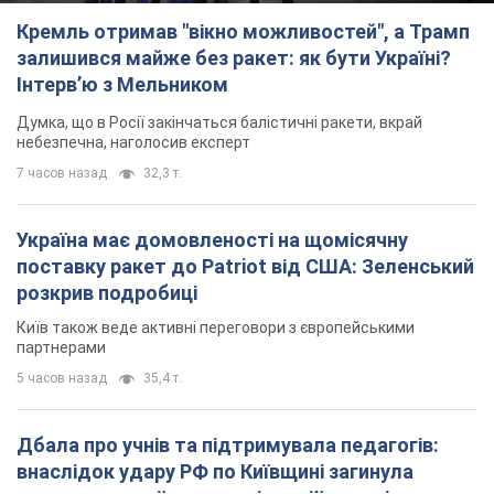
Кремль отримав "вікно можливостей", а Трамп
залишився майже без ракет: як бути Україні?
Інтерв’ю з Мельником
Думка, що в Росії закінчаться балістичні ракети, вкрай
небезпечна, наголосив експерт
7 часов назад
32,3 т.
Україна має домовленості на щомісячну
поставку ракет до Patriot від США: Зеленський
розкрив подробиці
Київ також веде активні переговори з європейськими
партнерами
5 часов назад
35,4 т.
Дбала про учнів та підтримувала педагогів:
внаслідок удару РФ по Київщині загинула