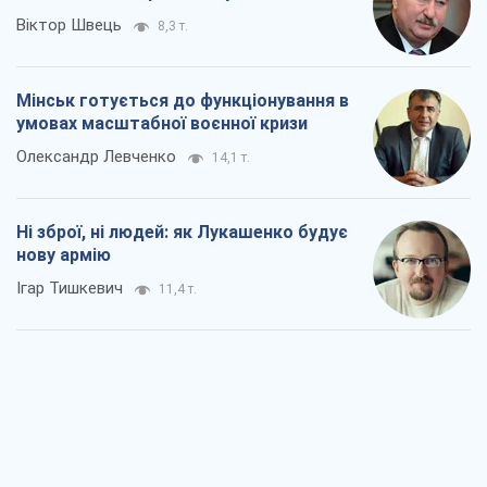
Віктор Швець
8,3 т.
Мінськ готується до функціонування в
умовах масштабної воєнної кризи
Олександр Левченко
14,1 т.
Ні зброї, ні людей: як Лукашенко будує
нову армію
Ігар Тишкевич
11,4 т.