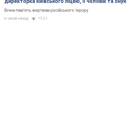
директорка київського ліцею, її чоловік та онук
Вічна пам'ять жертвам російського терору
6 часов назад
17,3 т.