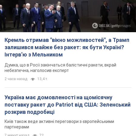
Кремль отримав "вікно можливостей", а Трамп
залишився майже без ракет: як бути Україні?
Інтерв’ю з Мельником
Думка, що в Росії закінчаться балістичні ракети, вкрай
небезпечна, наголосив експерт
2 часа назад
13,4 т.
Україна має домовленості на щомісячну
поставку ракет до Patriot від США: Зеленський
розкрив подробиці
Київ також веде активні переговори з європейськими
партнерами
7 минут назад
72