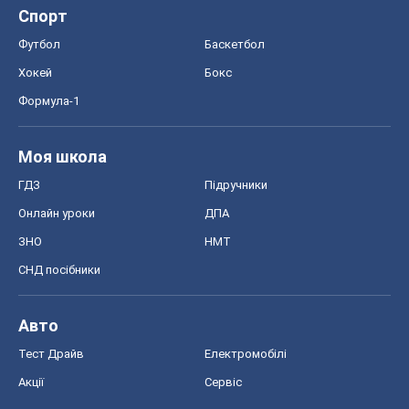
Спорт
Футбол
Баскетбол
Хокей
Бокс
Формула-1
Моя школа
ГДЗ
Підручники
Онлайн уроки
ДПА
ЗНО
НМТ
СНД посібники
Авто
Тест Драйв
Електромобілі
Акції
Сервіс