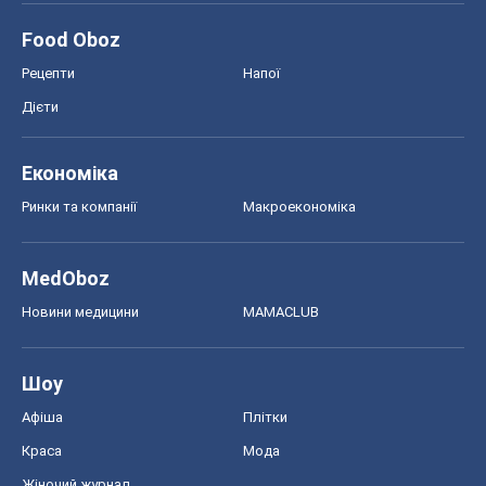
Food Oboz
Рецепти
Напої
Дієти
Економіка
Ринки та компанії
Макроекономіка
MedOboz
Новини медицини
MAMACLUB
Шоу
Афіша
Плітки
Краса
Мода
Жіночий журнал