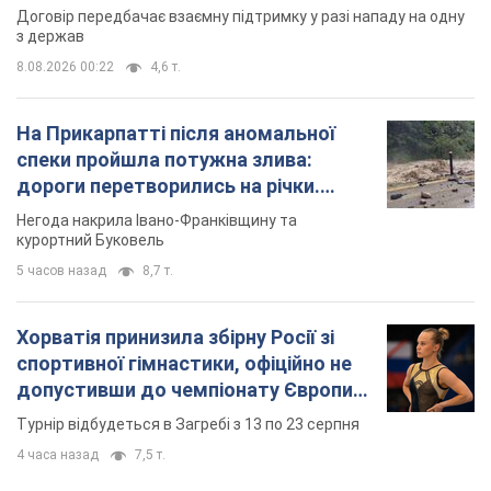
Договір передбачає взаємну підтримку у разі нападу на одну
з держав
8.08.2026 00:22
4,6 т.
На Прикарпатті після аномальної
спеки пройшла потужна злива:
дороги перетворились на річки.
Відео
Негода накрила Івано-Франківщину та
курортний Буковель
5 часов назад
8,7 т.
Хорватія принизила збірну Росії зі
спортивної гімнастики, офіційно не
допустивши до чемпіонату Європи
основних спортсменів
Турнір відбудеться в Загребі з 13 по 23 серпня
4 часа назад
7,5 т.