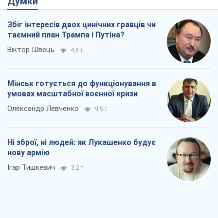
Думки
Збіг інтересів двох цинічних гравців чи
таємний план Трампа і Путіна?
Віктор Швець
4,8 т.
Мінськ готується до функціонування в
умовах масштабної воєнної кризи
Олександр Левченко
9,5 т.
Ні зброї, ні людей: як Лукашенко будує
нову армію
Ігар Тишкевич
3,2 т.