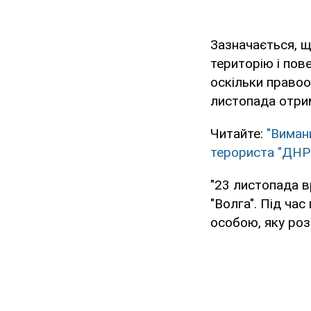
Зазначається, щ
територію і пов
оскільки правоо
листопада отри
Читайте:
"Виман
терориста "ДНР
"23 листопада в
"Волга". Під ча
особою, яку ро