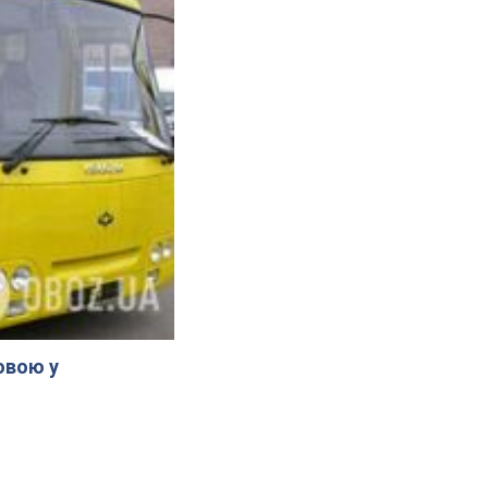
овою у