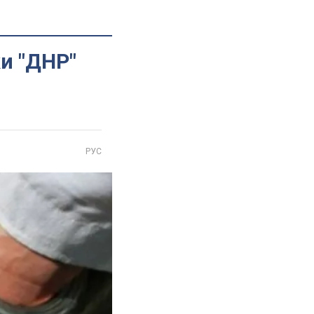
и "ДНР"
РУС