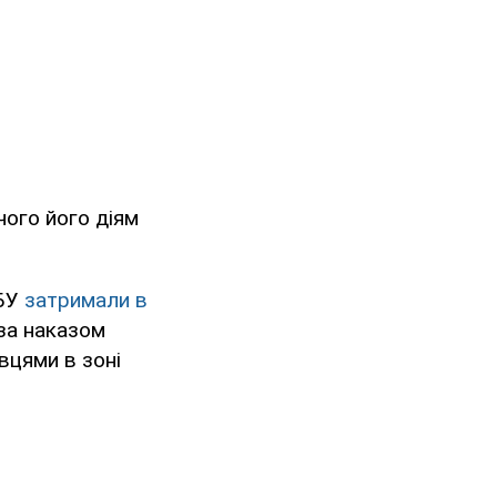
чого його діям
СБУ
затримали в
 за наказом
вцями в зоні