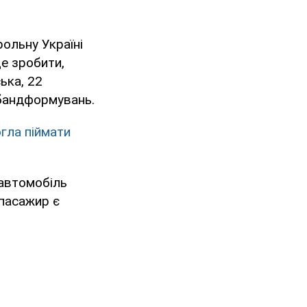
ольну Україні
е зробити,
ька, 22
бандформувань.
огла піймати
 автомобіль
 пасажир є