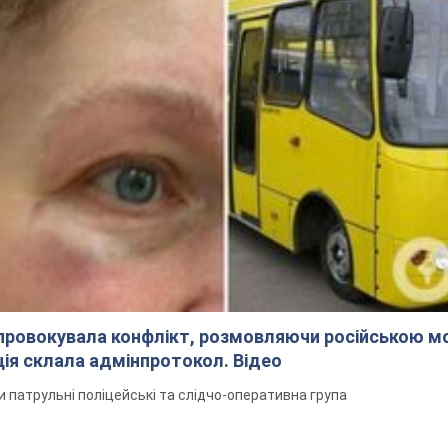
спровокувала конфлікт, розмовляючи російською м
ція склала адмінпротокол. Відео
ли патрульні поліцейські та слідчо-оперативна група