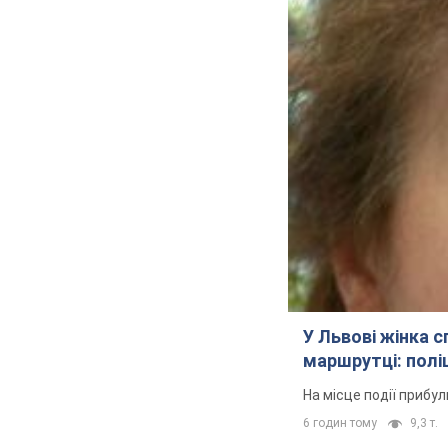
У Львові жінка 
маршрутці: полі
На місце події прибу
6 годин тому
9,3 т.