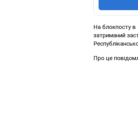
На блокпосту в 
затриманий заст
Республікансько
Про це повідомл