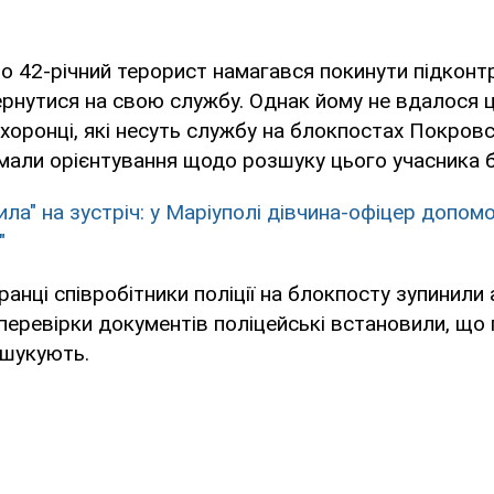
о 42-річний терорист намагався покинути підконтр
ернутися на свою службу. Однак йому не вдалося ц
хоронці, які несуть службу на блокпостах Покровс
мали орієнтування щодо розшуку цього учасника 
ила" на зустріч: у Маріуполі дівчина-офіцер допом
"
ранці співробітники поліції на блокпосту зупинили
с перевірки документів поліцейські встановили, що
зшукують.