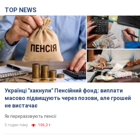
TOP NEWS
Українці "хакнули" Пенсійний фонд: виплати
масово підвищують через позови, але грошей
не вистачає
Як перераховують пенсії
5 годин тому
106,3 т.