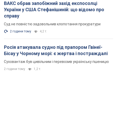
ВАКС обрав запобіжний захід експосолці
України у США Стефанішиній: що відомо про
справу
Суд не повністю задовольнив клопотання прокуратури
2 години тому
4,2 т.
Росія атакувала судно під прапором Гвінеї-
Бісау у Чорному морі: є жертва і постраждалі
Суховантаж був цивільним і перевозив українську пшеницю
2 години тому
1,2 т.