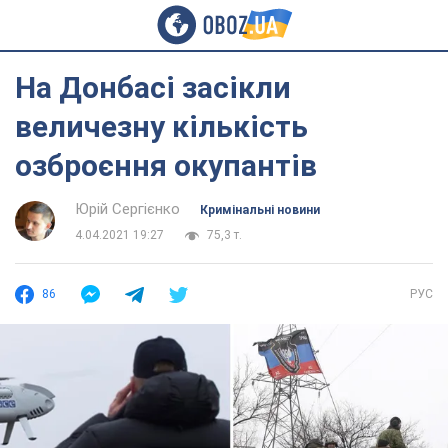
На Донбасі засікли
величезну кількість
озброєння окупантів
Юрій Сергієнко
Кримінальні новини
4.04.2021 19:27
75,3 т.
86
РУС