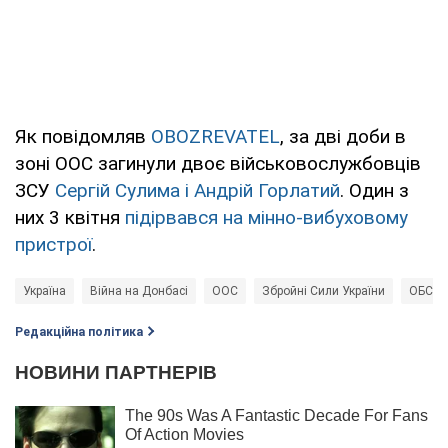
Як повідомляв
OBOZREVATEL
, за дві доби в
зоні ООС загинули двоє військовослужбовців
ЗСУ
Сергій Сулима і Андрій Горлатий
. Один з
них 3 квітня
підірвався на мінно-вибуховому
пристрої
.
Україна
Війна на Донбасі
ООС
Збройні Сили України
ОБСЄ
Редакційна політика