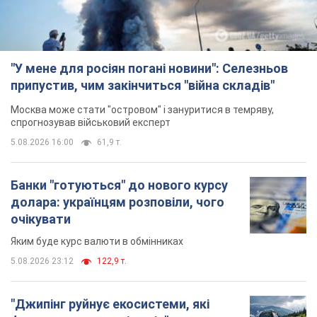
"У мене для росіян погані новини": Селезньов
припустив, чим закінчиться "війна складів"
Москва може стати "островом" і зануритися в темряву,
спрогнозував військовий експерт
5.08.2026 16:00
61,9 т.
Банки "готуються" до нового курсу
долара: українцям розповіли, чого
очікувати
Яким буде курс валюти в обмінниках
5.08.2026 23:12
122,9 т.
"Джипінг руйнує екосистеми, які