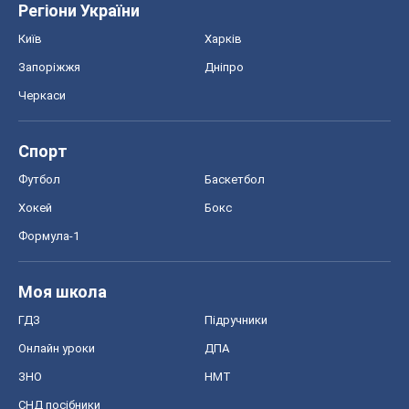
Регіони України
Київ
Харків
Запоріжжя
Дніпро
Черкаси
Спорт
Футбол
Баскетбол
Хокей
Бокс
Формула-1
Моя школа
ГДЗ
Підручники
Онлайн уроки
ДПА
ЗНО
НМТ
СНД посібники