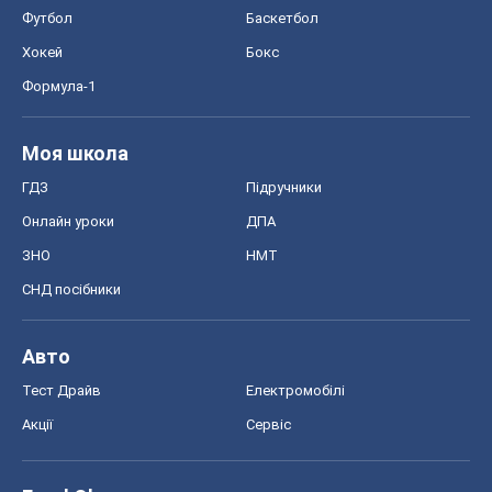
Футбол
Баскетбол
Хокей
Бокс
Формула-1
Моя школа
ГДЗ
Підручники
Онлайн уроки
ДПА
ЗНО
НМТ
СНД посібники
Авто
Тест Драйв
Електромобілі
Акції
Сервіс