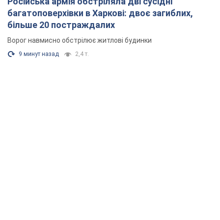
Російська армія обстріляла дві сусідні
багатоповерхівки в Харкові: двоє загиблих,
більше 20 постраждалих
Ворог навмисно обстрілює житлові будинки
9 минут назад
2,4 т.