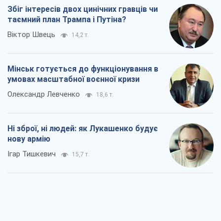
Збіг інтересів двох цинічних гравців чи
таємний план Трампа і Путіна?
Віктор Швець
14,2 т.
Мінськ готується до функціонування в
умовах масштабної воєнної кризи
Олександр Левченко
18,6 т.
Ні зброї, ні людей: як Лукашенко будує
нову армію
Ігар Тишкевич
15,7 т.