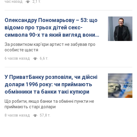
час назад
2,1 т.
Олександру Пономарьову – 53: що
відомо про трьох дітей секс-
символа 90-х та який вигляд вони
мають
За розвитком кар'єри артист не забував про
особисте щастя
6 часов назад
6,6 т.
У ПриватБанку розповіли, чи дійсні
долари 1996 року: чи приймають
обмінники та банки такі купюри
Що робити, якщо банки та обмінні пункти не
приймають старі долари
8 часов назад
57,8 т.