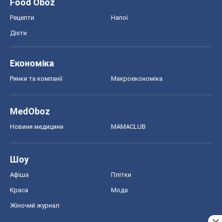
Food Oboz
Рецепти
Напої
Дієти
Економіка
Ринки та компанії
Макроекономіка
MedOboz
Новини медицини
MAMACLUB
Шоу
Афіша
Плітки
Краса
Мода
Жіночий журнал