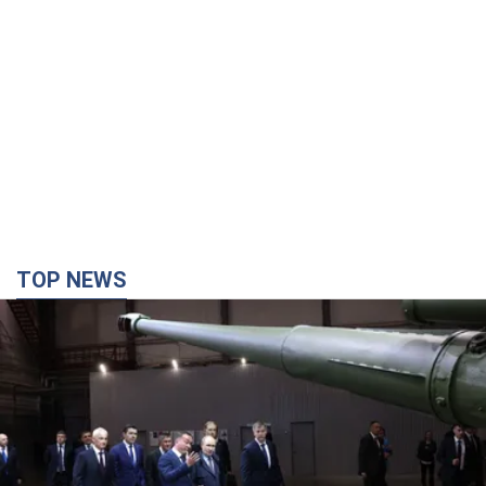
TOP NEWS
Кремль отримав "вікно можливостей", а Трамп
залишився майже без ракет: як бути Україні?
Інтерв’ю з Мельником
Думка, що в Росії закінчаться балістичні ракети, вкрай
небезпечна, наголосив експерт
2 години тому
13,6 т.