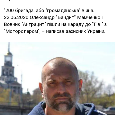
"200 бригада, або "громадянська" війна.
22.06.2020 Олександр "Бандит" Мамченко і
Вовчик "Антрацит" пішли на нараду до "Гіві" з
"Моторолером", – написав захисник України.