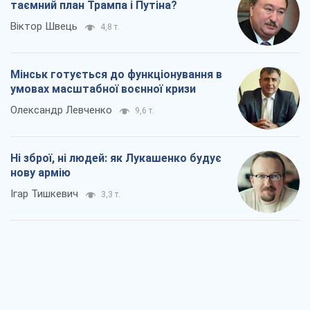
Ні зброї, ні людей: як Лукашенко будує
нову армію
Ігар Тишкевич
3,3 т.
Коли закінчиться війна?
Юрій Хрістензен
2,6 т.