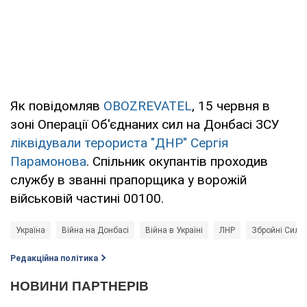
Як повідомляв
OBOZREVATEL
, 15 червня в
зоні Операції Об'єднаних сил на Донбасі ЗСУ
ліквідували терориста "ДНР" Сергія
Парамонова
. Спільник окупантів проходив
службу в званні прапорщика у ворожій
військовій частині 00100.
Україна
Війна на Донбасі
Війна в Україні
ЛНР
Збройні Сили 
Редакційна політика