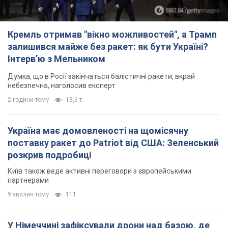
Україна має домовленості на щомісячну
поставку ракет до Patriot від США: Зеленський
розкрив подробиці
Київ також веде активні переговори з європейськими
партнерами
9 хвилин тому
111
У Німеччині зафіксували дрони над базою, де
ремонтують системи Patriot – Tagesschau
Служба охорони зафіксувала шість прольотів БПЛА
2 години тому
2,1 т.