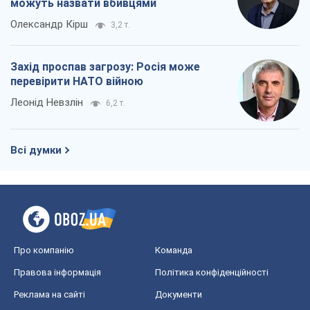
Всі думки
Про компанію
Команда
Правова інформація
Політика конфіденційності
Реклама на сайті
Документи
Редакційна політика
Журналісти OBOZ.UA на місці
подій
OBOZ.UA
Політика
Світ
Розслідування
Блоги
Суспільство