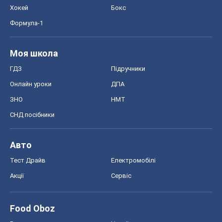
ЗНО
НМТ
СНД посібники
Авто
Тест Драйв
Електромобілі
Акції
Сервіс
Food Oboz
Рецепти
Напої
Дієти
Економіка
Ринки та компанії
Макроекономіка
MedOboz