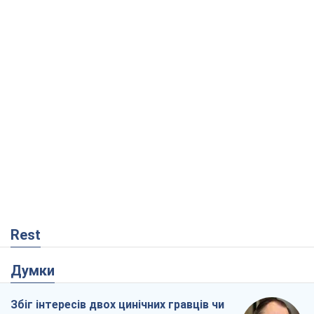
Rest
Думки
Збіг інтересів двох цинічних гравців чи
таємний план Трампа і Путіна?
Віктор Швець
4,8 т.
Мінськ готується до функціонування в
умовах масштабної воєнної кризи
Олександр Левченко
9,6 т.