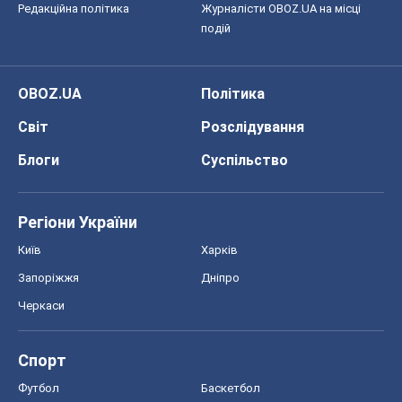
Регіони України
Київ
Харків
Запоріжжя
Дніпро
Черкаси
Спорт
Футбол
Баскетбол
Хокей
Бокс
Формула-1
Моя школа
ГДЗ
Підручники
Онлайн уроки
ДПА