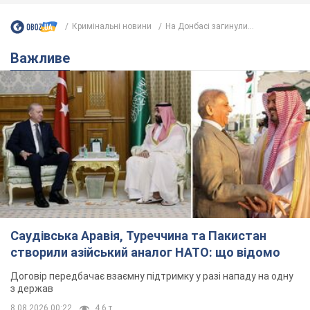
Саудівська Аравія, Туреччина та Пакистан
створили азійський аналог НАТО: що відомо
Договір передбачає взаємну підтримку у разі нападу на одну
з держав
8.08.2026 00:22
4,6 т.
На Прикарпатті після аномальної
спеки пройшла потужна злива:
дороги перетворились на річки.
Відео
Негода накрила Івано-Франківщину та
курортний Буковель
5 годин тому
8,7 т.