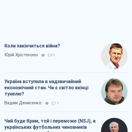
Україна вступила в надзвичайний
економічний стан. Чи є світло вкінці
тунелю?
Вадим Денисенко
2,1 т.
Чий буде Крим, той і переможе (NSJ), а
українських футбольних чиновників
можуть назвати вбивцями
Олександр Кірш
3,2 т.
Захід проспав загрозу: Росія може
перевірити НАТО війною
Леонід Невзлін
6,2 т.