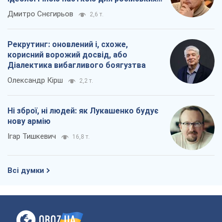
окупантів
Дмитро Снєгирьов
2,6 т.
Рекрутинг: оновлений і, схоже,
корисний ворожий досвід, або
Діалектика вибагливого боягузтва
Олександр Кірш
2,2 т.
Ні зброї, ні людей: як Лукашенко будує
нову армію
Ігар Тишкевич
16,8 т.
Всі думки