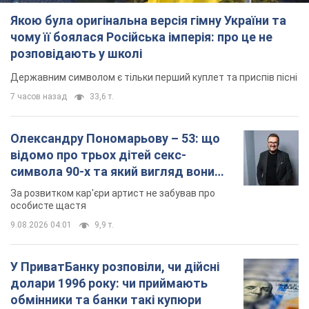
Якою була оригінальна версія гімну України та
чому її боялася Російська імперія: про це не
розповідають у школі
Державним символом є тільки перший куплет та приспів пісні
7 часов назад
33,6 т.
Олександру Пономарьову – 53: що
відомо про трьох дітей секс-
символа 90-х та який вигляд вони
мають
За розвитком кар'єри артист не забував про
особисте щастя
9.08.2026 04:01
9,9 т.
У ПриватБанку розповіли, чи дійсні
долари 1996 року: чи приймають
обмінники та банки такі купюри