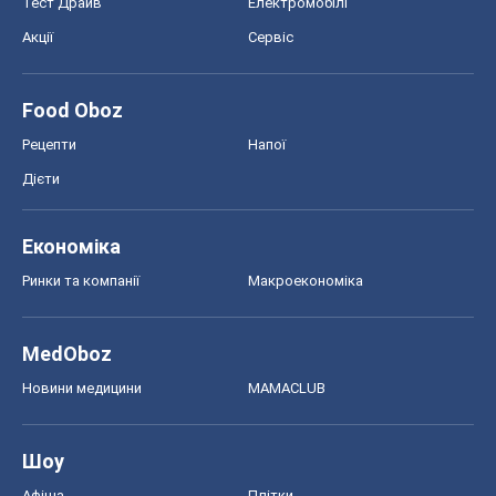
Тест Драйв
Електромобілі
Акції
Сервіс
Food Oboz
Рецепти
Напої
Дієти
Економіка
Ринки та компанії
Макроекономіка
MedOboz
Новини медицини
MAMACLUB
Шоу
Афіша
Плітки