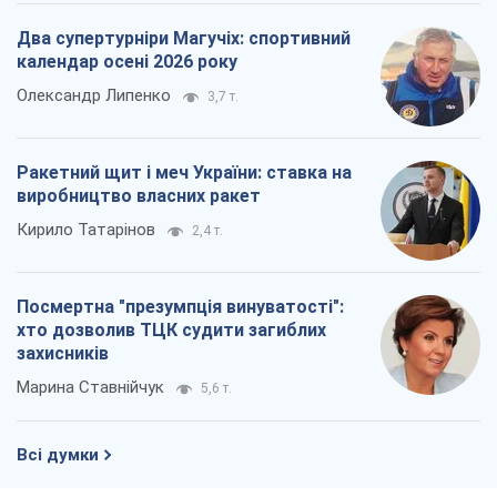
Кирило Татарінов
2,4 т.
Посмертна "презумпція винуватості":
хто дозволив ТЦК судити загиблих
захисників
Марина Ставнійчук
5,6 т.
Всі думки
Про компанію
Команда
Правова інформація
Політика конфіденційності
Реклама на сайті
Документи