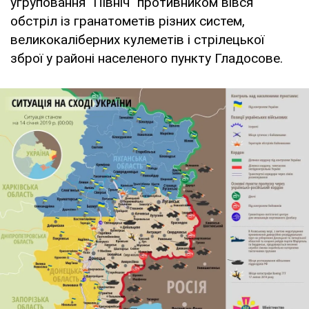
угруповання "Північ" противником вівся
обстріл із гранатометів різних систем,
великокаліберних кулеметів і стрілецької
зброї у районі населеного пункту Гладосове.