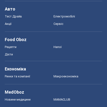
Дієти
Економіка
Ринки та компанії
Макроекономіка
MedOboz
Новини медицини
MAMACLUB
Шоу
Афіша
Плітки
Краса
Мода
Жіночий журнал