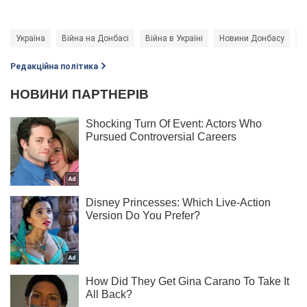
Україна
Війна на Донбасі
Війна в Україні
Новини Донбасу
О
Редакційна політика