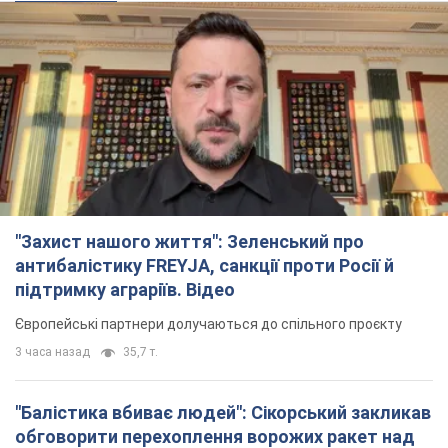
"Захист нашого життя": Зеленський про
антибалістику FREYJA, санкції проти Росії й
підтримку аграріїв. Відео
Європейські партнери долучаються до спільного проєкту
3 часа назад
35,7 т.
"Балістика вбиває людей": Сікорський закликав
обговорити перехоплення ворожих ракет над
Україною
Глава МЗС Польщі закликав до збиття російських ракет над
Україною
3 часа назад
7,1 т.
"Мама мене вчила, що зневіра це зло": у містах
України 22-й день поспіль тривають масові