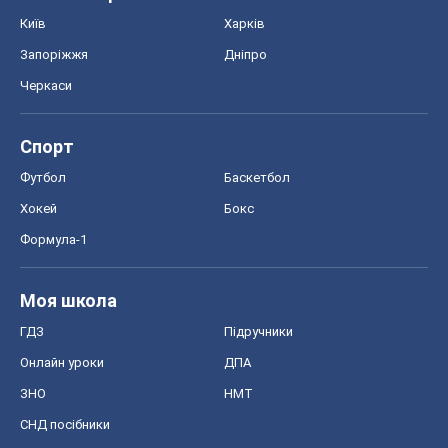
Хокей
Бокс
Формула-1
Моя школа
ГДЗ
Підручники
Онлайн уроки
ДПА
ЗНО
НМТ
СНД посібники
Авто
Тест Драйв
Електромобілі
Акції
Сервіс
Food Oboz
Рецепти
Напої