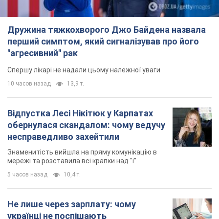
Відпустка Лесі Нікітюк у Карпатах
обернулася скандалом: чому ведучу
несправедливо захейтили
Знаменитість вийшла на пряму комунікацію в
мережі та розставила всі крапки над "і"
5 часов назад
10,4 т.
Не лише через зарплату: чому
українці не поспішають
погоджуватися на вакансії
Чого найбільше бракує на ринку праці
7 часов назад
2,9 т.