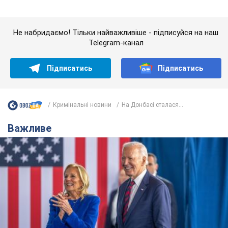
Кримінальні новини
На Донбасі сталася...
Важливе
Дружина тяжкохворого Джо Байдена назвала
перший симптом, який сигналізував про його
"агресивний" рак
Спершу лікарі не надали цьому належної уваги
10 часов назад
13,9 т.