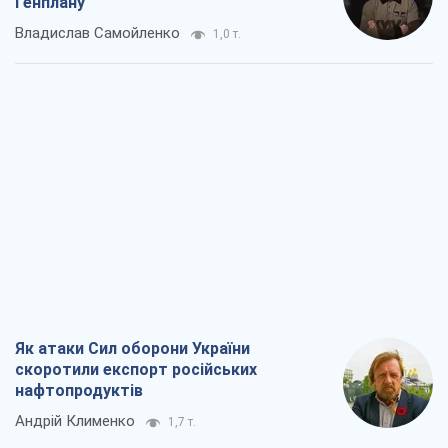
Як атаки Сил оборони України
скоротили експорт російських
нафтопродуктів
Андрій Клименко
1,7 т.
Два супертурніри Магучіх: спортивний
календар осені 2026 року
Олександр Липенко
3,7 т.
Ракетний щит і меч України: ставка на
виробництво власних ракет