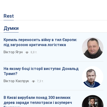
Віктор Ягун
8,8 т.
На якому боці історії виступає Дональд
Трамп?
Віктор Каспрук
7,3 т.
В Києві вирубали понад 300 великих
дерев заради теплотраси і всупереч
Генплану
Владислав Самойленко
1,0 т.