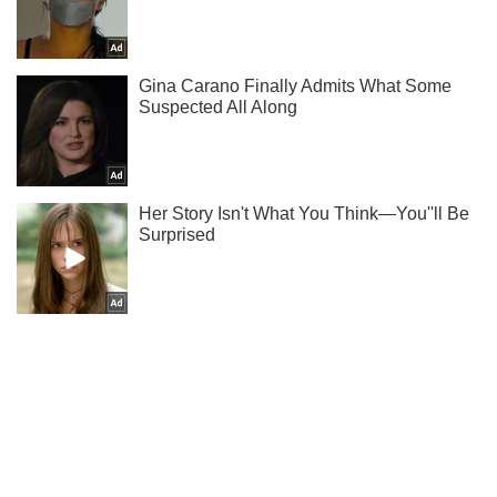
Не набридаємо! Тільки найважливіше - підписуйся на наш
Telegram-канал
Підписатись
Підписатись