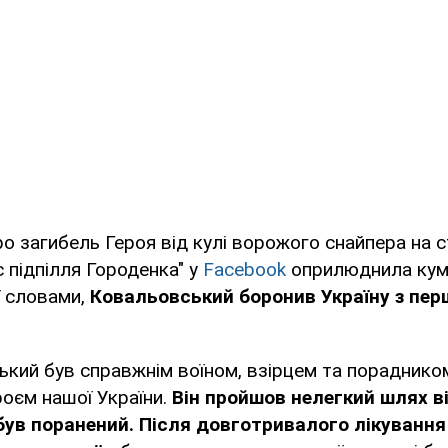
о загибель Героя від кулі ворожого снайпера на с
с підпілля Городенка" у
Facebook
оприлюднила кума
ї словами,
Ковальовський боронив Україну з перш
ький був справжнім воїном, взірцем та пораднико
оєм нашої України.
Він пройшов нелегкий шлях в
був поранений. Після довготривалого лікування 