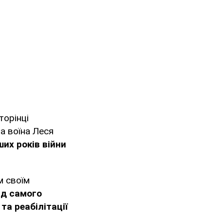
торінці
 воїна Леся
их років війни
м своїм
ід самого
та реабілітації