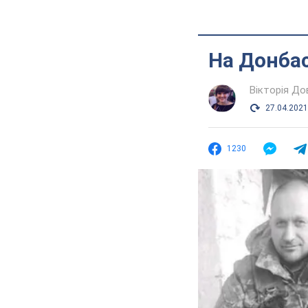
На Донбас
Вікторія До
27.04.2021
1230