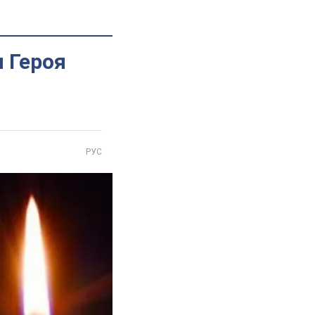
я Героя
РУС