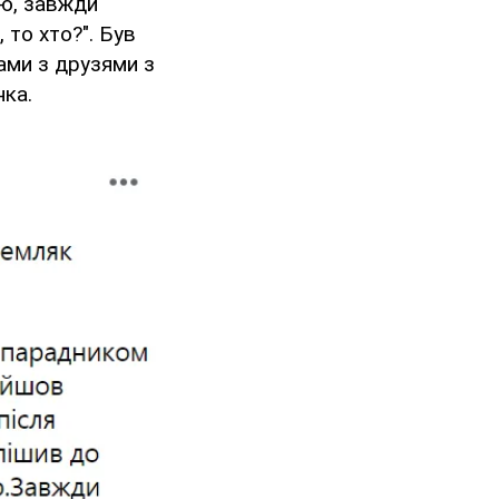
ою, завжди
 то хто?". Був
нами з друзями з
нка.