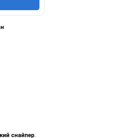
ан
ожий снайпер
.