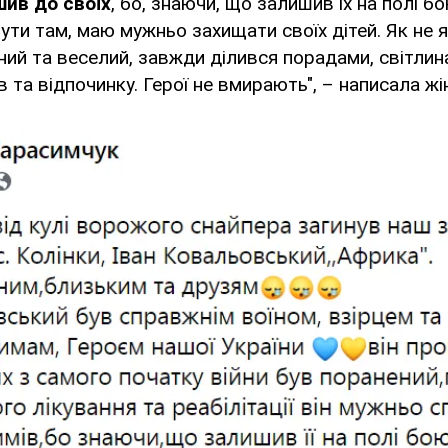
шив до своїх
, бо, знаючи, що залишив їх на полі б
ти там, маю мужньо захищати своїх дітей. Як не я,
тний та веселий, завжди ділився порадами, світли
в та відпочинку. Герої не вмирають", – написала жі