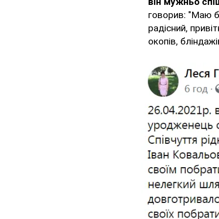
він мужньо спі
говорив: "Маю бу
радісний, приві
окопів, бліндажі