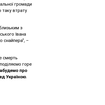
іальної громади
о таку втрату
 близьким з
ського Івана
о снайпера", –
е смерть
 поділяємо горе
забудемо про
ред Україною
.