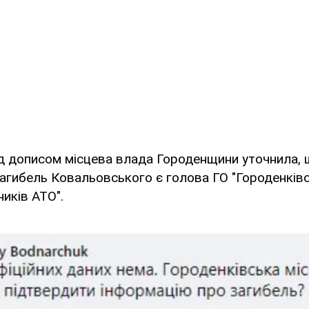
ід дописом місцева влада Городенщини уточнила,
загибель Ковальовського є голова ГО "Городенків
ників АТО".