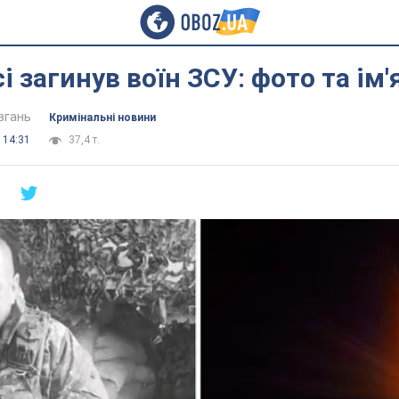
і загинув воїн ЗСУ: фото та ім'
вгань
Кримінальні новини
 14:31
37,4 т.