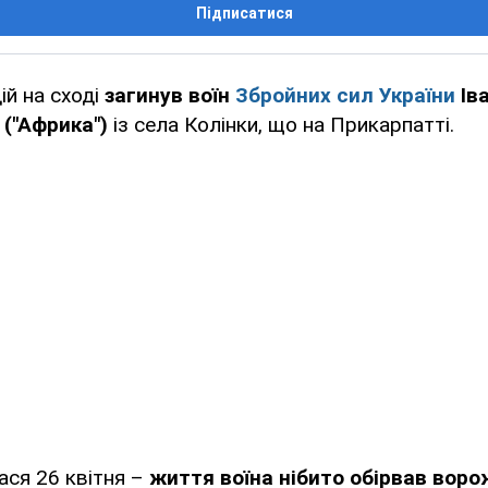
Підписатися
ій на сході
загинув воїн
Збройних сил України
Ів
("Африка")
із села Колінки, що на Прикарпатті.
ася 26 квітня –
життя воїна нібито обірвав вор