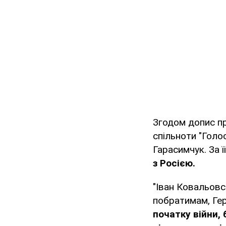
Згодом допис пр
спільноти "Голо
Гарасимчук. За ї
з Росією.
"Іван Ковальовс
побратимам, Гер
початку війни, 