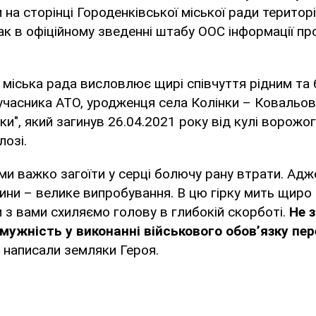
 на сторінці Городенківської міської ради територ
ак в офіційному зведенні штабу ООС інформації пр
 міська рада висловлює щирі співчуття рідним та
учасника АТО, уродженця села Колінки – Ковальов
ки", який загинув 26.04.2021 року від кулі ворожог
лозі.
ми важко загоїти у серці болючу рану втрати. Адж
ини – велике випробування. В цю гірку мить щиро
 з вами схиляємо голову в глибокій скорботі.
Не 
 мужність у виконанні військового обов’язку пе
– написали земляки Героя.