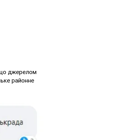
 що джерелом
ське районне