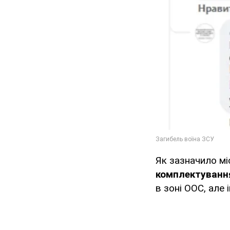
Як зазначило м
комплектування
в зоні ООС, але 