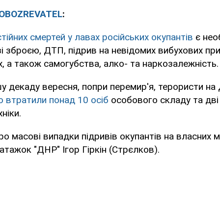
OBOZREVATEL
:
тійних смертей у лавах російських окупантів
є нео
і зброєю, ДТП, підрив на невідомих вибухових пр
х, а також самогубства, алко- та наркозалежність.
у декаду вересня, попри перемир'я, терористи на
 втратили понад 10 осіб
особового складу та дві
хніки.
ро масові випадки підривів окупантів на власних м
атажок "ДНР" Ігор Гіркін (Стрєлков).