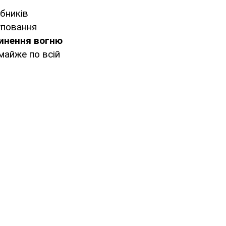
рбників
уповання
инення вогню
майже по всій