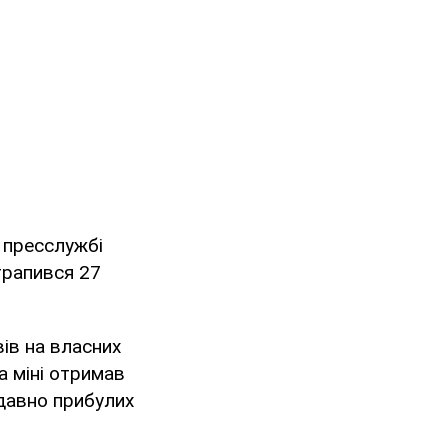
 пресслужбі
трапився 27
ів на власних
а міні отримав
одавно прибулих