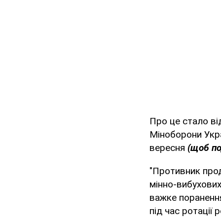
Про це стало ві
Міноборони Укра
вересня
(щоб по
"Противник прод
мінно-вибухових
важке поранення
під час ротації 