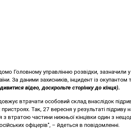
домо Головному управлінню розвідки, зазначили у
їни. За даними захисників, інцидент із окупантом 
дивитися відео, доскрольте сторінку до кінця).
овжує втрачати особовий склад внаслідок підрив
 пристроях. Так, 27 вересня у результаті підриву н
 з втратою частини нижньої кінцівки один з нещ
російських офіцерів", – йдеться в повідомленні.