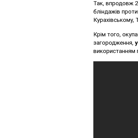
Так, впродовж 2
бліндажів прот
Курахівському, 
Крім того, окуп
загородження,
у
використанням п