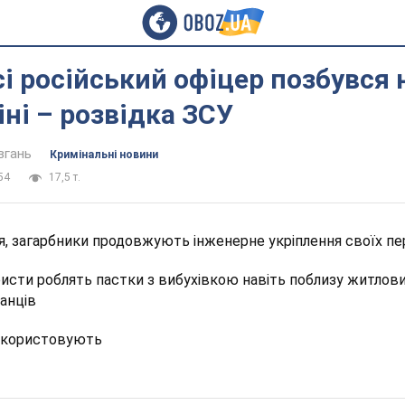
і російський офіцер позбувся 
іні – розвідка ЗСУ
вгань
Кримінальні новини
54
17,5 т.
я, загарбники продовжують інженерне укріплення своїх пе
ристи роблять пастки з вибухівкою навіть поблизу житлов
анців
икористовують