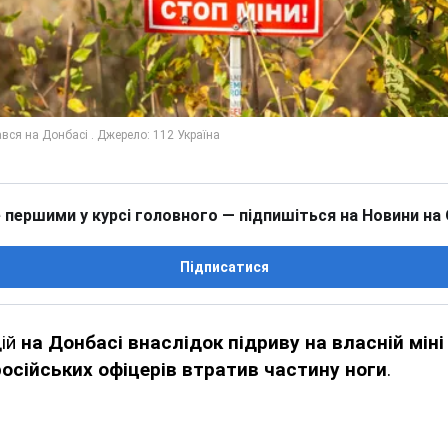
 першими у курсі головного — підпишіться на Новини на
Підписатися
дій
на Донбасі внаслідок підриву на власній міні 
осійських офіцерів втратив частину ноги
.