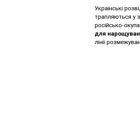
Українські розв
трапляються у з
російсько-окупа
для нарощуван
лінії розмежува