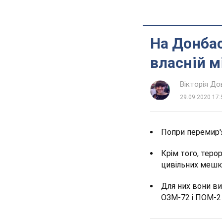
На Донбас
власній м
Вікторія До
29.09.2020 17:
Попри перемир'
Крім того, теро
цивільних мешк
Для них вони в
ОЗМ-72 і ПОМ-2