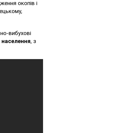
ження окопів і
ецькому,
нно-вибухові
о населення
, з