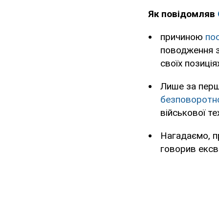
Як повідомляв
причиною
пос
поводження з
своїх позиція
Лише за перш
безповоротно
військової те
Нагадаємо, п
говорив ексв