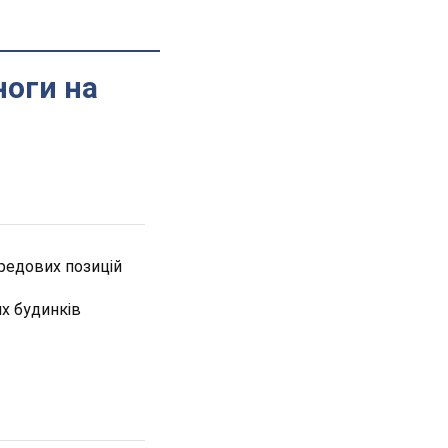
ноги на
редових позицій
их будинків