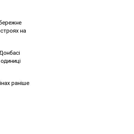
бережне
истроях на
 Донбасі
 одиниці
інах раніше