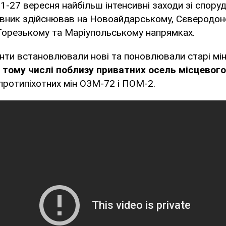
1-27 вересня найбільш інтенсивні заходи зі споруд
ивник здійснював на Новоайдарському, Сєверодон
Торезькому та Маріупольському напрямках.
анти встановлювали нові та поновлювали старі мі
 тому числі поблизу приватних осель місцевог
ротипіхотних мін ОЗМ-72 і ПОМ-2.