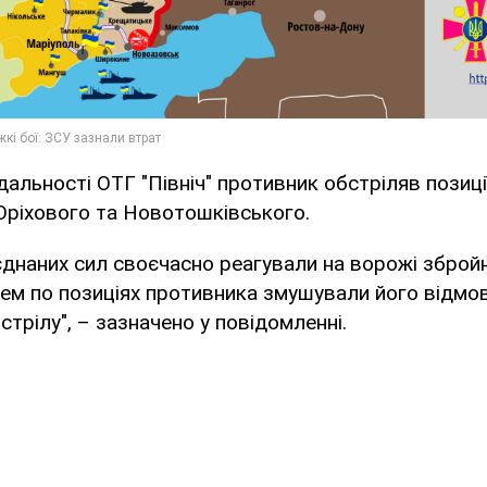
ідальності ОТГ "Північ" противник обстріляв позиц
Оріхового та Новотошківського.
єднаних сил своєчасно реагували на ворожі збройні
ем по позиціях противника змушували його відмов
трілу", – зазначено у повідомленні.