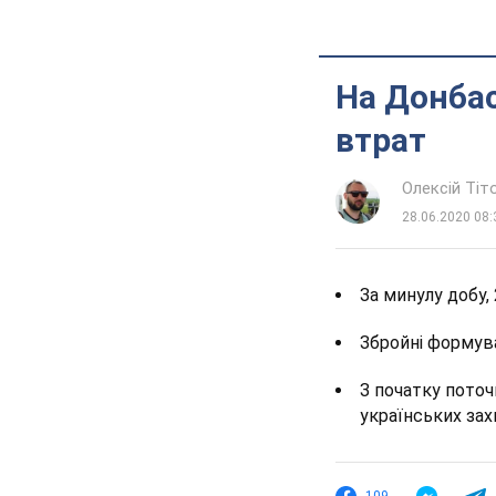
На Донбас
втрат
Олексій Ті
28.06.2020 08:
За минулу добу,
Збройні формув
З початку поточ
українських зах