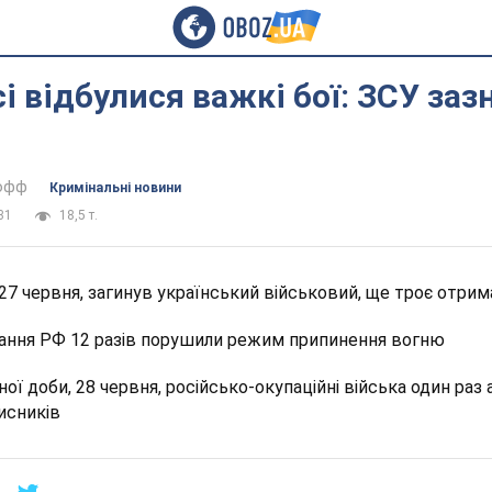
і відбулися важкі бої: ЗСУ заз
тофф
Кримінальні новини
31
18,5 т.
 27 червня, загинув український військовий, ще троє отри
ання РФ 12 разів порушили режим припинення вогню
ної доби, 28 червня, російсько-окупаційні війська один раз
исників