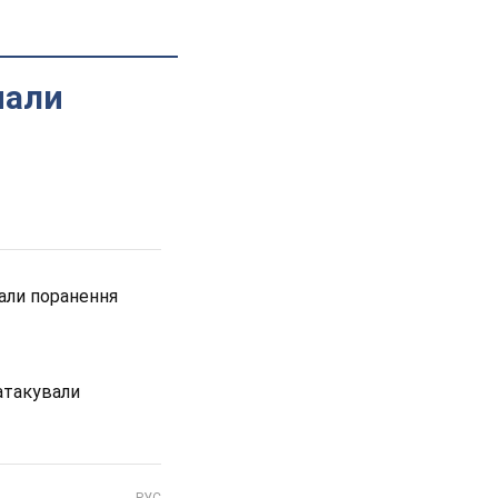
нали
мали поранення
 атакували