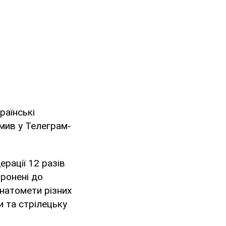
раїнські
мив у Телеграм-
рації 12 разів
ронені до
анатомети різних
и та стрілецьку