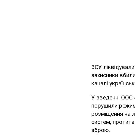
ЗСУ ліквідували
захисники вбили
каналі українсь
У зведенні ООС 
порушили режим
розміщення на лі
систем, протита
зброю.