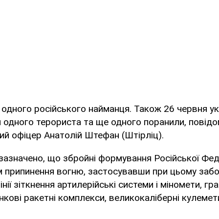
 одного російського найманця. Також 26 червня ук
 одного терориста та ще одного поранили, повідо
кий офіцер Анатолій Штефан (Штірліц).
зазначено, що збройні формування Російської Феде
 припинення вогню, застосувавши при цьому забо
нії зіткнення артилерійські системи і міномети, гр
нкові ракетні комплекси, великокаліберні кулемет