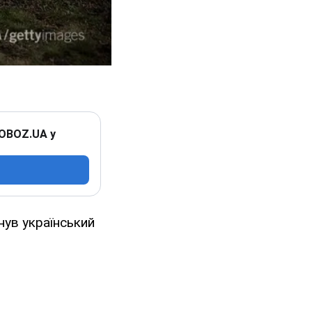
 OBOZ.UA у
нув український