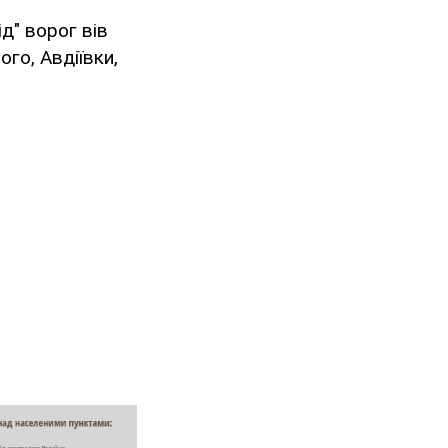
д" ворог вів
го, Авдіївки,