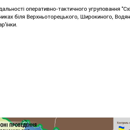
ідальності оперативно-тактичного угруповання "Схі
никах біля Верхньоторецького, Широкиного, Водяно
р'їнки.