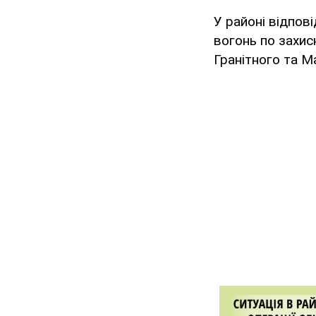
У районі відпов
вогонь по захис
Гранітного та Ма