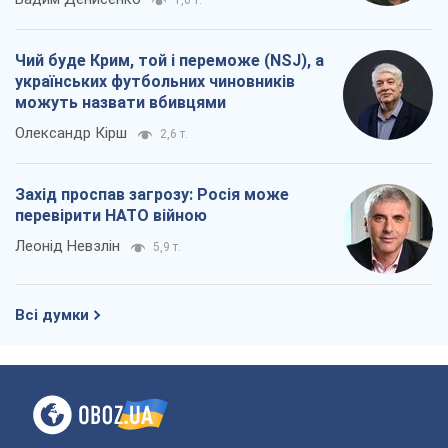
1,0 т.
Чий буде Крим, той і переможе (NSJ), а
українських футбольних чиновників
можуть назвати вбивцями
Олександр Кірш
2,6 т.
Захід проспав загрозу: Росія може
перевірити НАТО війною
Леонід Невзлін
5,9 т.
Всі думки