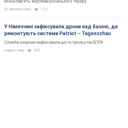
Вічна пам'ять жертвам російського терору
41 хвилину тому
1,2 т.
У Німеччині зафіксували дрони над базою, де
ремонтують системи Patriot – Tagesschau
Служба охорони зафіксувала шість прольотів БПЛА
годину тому
303