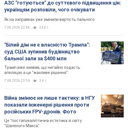
АЗС "готуються" до суттєвого підвищення цін:
українцям розповіли, чого очікувати
Як на заправках уже змінили вартість пального
7.08.2026 22:56
24,0 т.
"Білий дім не є власністю Трампа":
суд США зупинив будівництво
бальної зали за $400 млн
Трамп вже заявив, що негайно подасть
апеляцію а це "жахливе рішення"
7.08.2026 23:54
3,6 т.
Війна змінює не лише тактику: в НГУ
показали інженерні рішення проти
російських FPV-дронів. Фото
Це "постапокаліптична естетика зі світу
"Шаленого Макса"