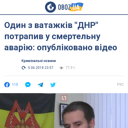
Один з ватажків "ДНР"
потрапив у смертельну
аварію: опубліковано відео
Кримінальні новини
5.06.2018 23:57
77,9 т.
115
РУС