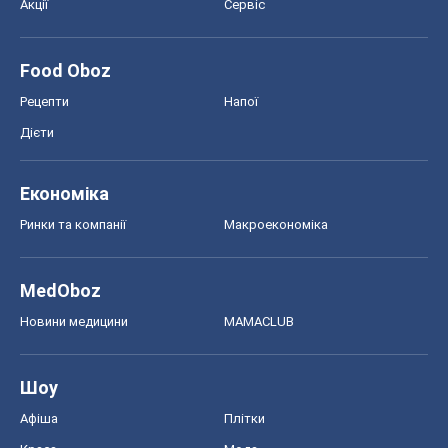
Акції
Сервіс
Food Oboz
Рецепти
Напої
Дієти
Економіка
Ринки та компанії
Макроекономіка
MedOboz
Новини медицини
MAMACLUB
Шоу
Афіша
Плітки