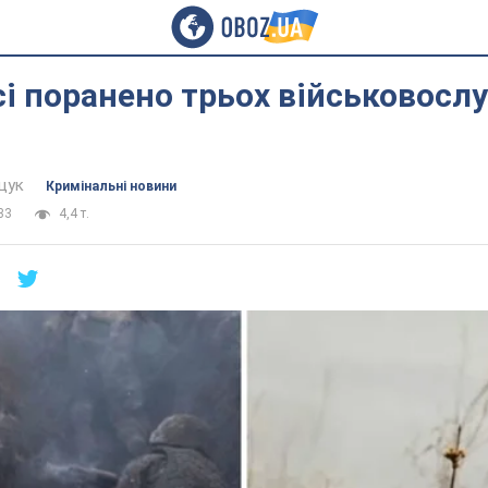
і поранено трьох військовосл
щук
Кримінальні новини
33
4,4 т.