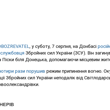
OBOZREVATEL
, у суботу, 7 серпня, на Донбасі
росій
вослужбовця
Збройних сил України (ЗСУ). Він загину
 Піски біля Донецька, допомагаючи місцевим жит
чотири рази порушив
режим припинення вогню. Ок
ції Збройних сил України неподалік від Світлодарс
овоолександрівки.