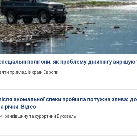
 спеціальні полігони: як проблему джипінгу вирішу
зяти приклад із країн Європи
т.
після аномальної спеки пройшла потужна злива: д
а річки. Відео
о-Франківщину та курортний Буковель
 т.