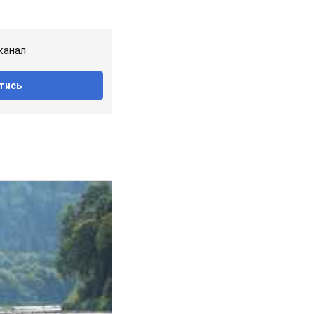
канал
тись