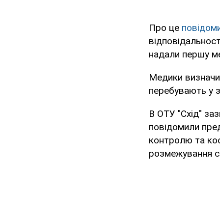
Про це
повідом
відповідальност
надали першу м
Медики визначил
перебувають у з
В ОТУ "Схід" за
повідомили пре
контролю та коор
розмежування с