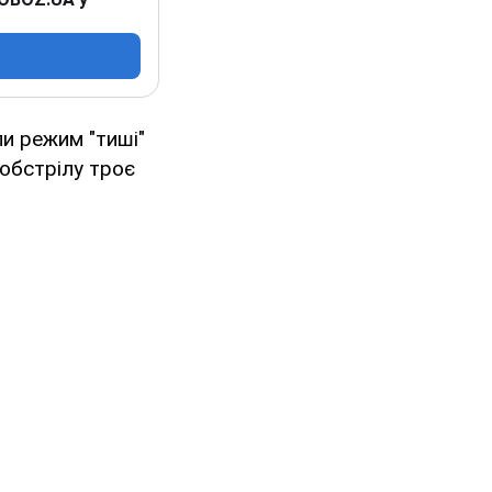
ли режим "тиші"
 обстрілу троє