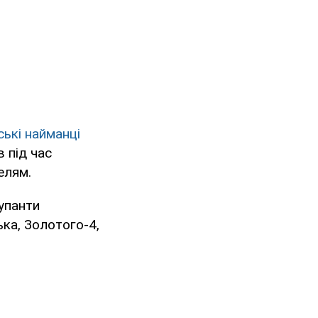
ські найманці
в під час
елям.
упанти
ька, Золотого-4,