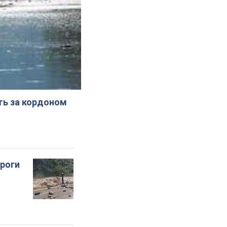
ють за кордоном
ороги