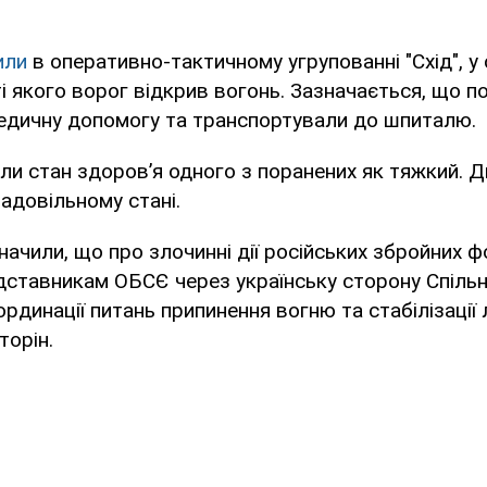
или
в оперативно-тактичному угрупованні "Схід", у 
і якого ворог відкрив вогонь. Зазначається, що п
едичну допомогу та транспортували до шпиталю.
и стан здоров’я одного з поранених як тяжкий. Д
адовільному стані.
значили, що про злочинні дії російських збройних 
дставникам ОБСЄ через українську сторону Спільн
динації питань припинення вогню та стабілізації л
торін.