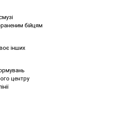
смузі
ораненим бійцям
воє інших
формувань
ого центру
інії