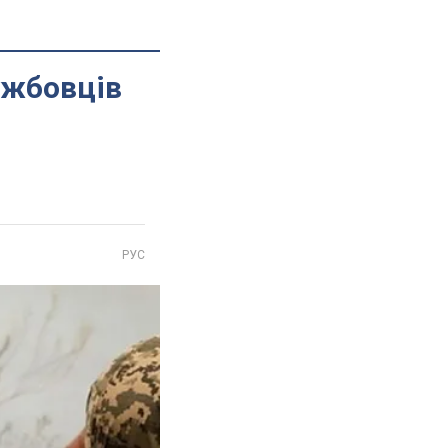
ужбовців
РУС