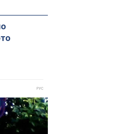
но
ото
РУС