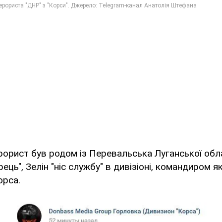
рорист був родом із Перевальська Луганської обла
ець", Зелін "ніс службу" в дивізіоні, командиром я
орса.