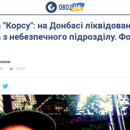
 "Корсу": на Донбасі ліквідова
 з небезпечного підрозділу. Ф
новини
07
17,4 т.