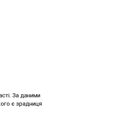
сті. За даними
кого є зрадниця