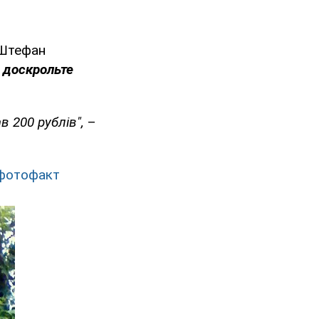
 Штефан
 доскрольте
в 200 рублів",
–
 фотофакт