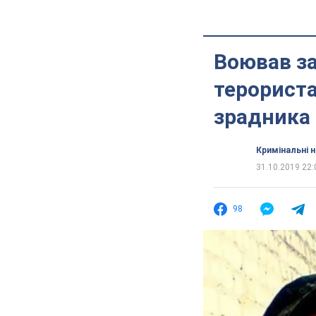
Воював за
терориста
зрадника
Кримінальні 
31.10.2019 22:
98