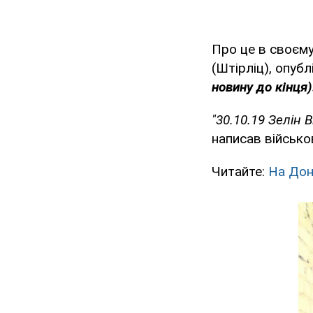
Про це в своєму
(Штірліц), опуб
новину до кінця)
"30.10.19 Зелін 
написав військо
Читайте:
На Дон