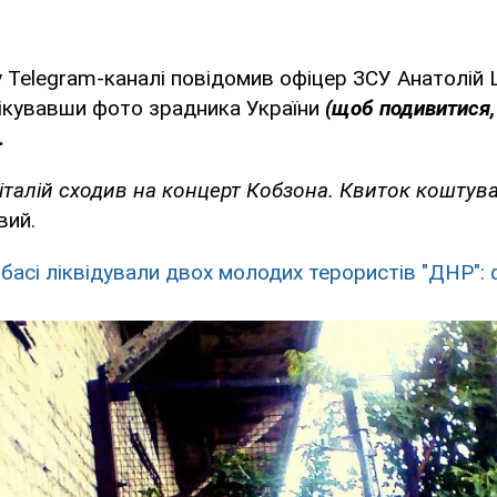
 Telegram-каналі повідомив офіцер ЗСУ Анатолій
лікувавши фото зрадника України
(щоб подивитися,
.
Віталій сходив на концерт Кобзона. Квиток коштува
вий.
басі ліквідували двох молодих терористів "ДНР":