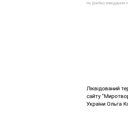
Ліквідований те
сайту "Миротвор
України Ольга К