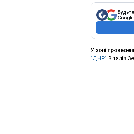
Будьте
Google
У зоні проведе
"ДНР"
Віталія Зе