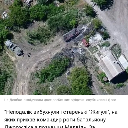
"Неподалік вибухнули і старенькі "Жигулі", на
яких приїхав командир роти батальйону
Джорждіка з позивним Медвідь. За