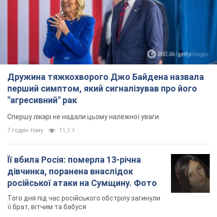
Дружина тяжкохворого Джо Байдена назвала
перший симптом, який сигналізував про його
"агресивний" рак
Спершу лікарі не надали цьому належної уваги
7 годин тому
11,1 т.
Її вбила Росія: померла 13-річна
дівчинка, поранена внаслідок
російської атаки на Сумщину. Фото
Того дня під час російського обстрілу загинули
її брат, вітчим та бабуся