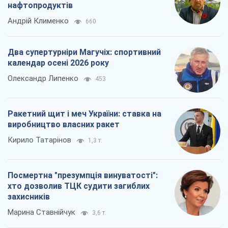
нафтопродуктів
Андрій Клименко
660
Два супертурніри Магучіх: спортивний
календар осені 2026 року
Олександр Липенко
453
Ракетний щит і меч України: ставка на
виробництво власних ракет
Кирило Татарінов
1,3 т.
Посмертна "презумпція винуватості":
хто дозволив ТЦК судити загиблих
захисників
Марина Ставнійчук
3,6 т.