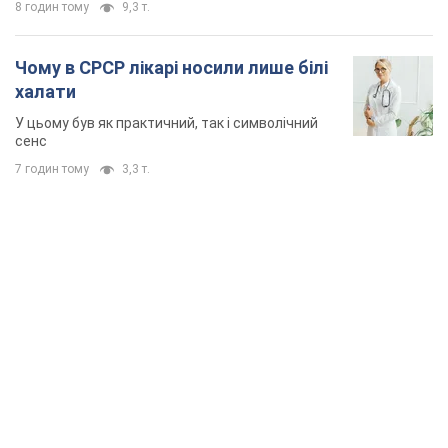
8 годин тому
9,3 т.
Чому в СРСР лікарі носили лише білі
халати
У цьому був як практичний, так і символічний
сенс
7 годин тому
3,3 т.