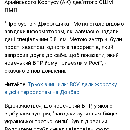
Армійського Корпусу (АК) дев'ятого ОШМ
ПМП.
"Про зустріч Джорждика і Мєткі стало відомо
завдяки інформаторам, які завчасно надали
дані спеціальним бійцям. Метою зустрічі були
прості хвастощі одного з терористів, який
запросив друга до себе, щоб показати, який
новенький БТР йому привезли з Росії", -
сказано в повідомленні.
Читайте:
Трьох знищили: ВСУ дали жорстку
відсіч терористам на Донбасі
Відзначається, що новенький БТР, у якого
відбулася зустріч, "завдяки зусиллям бійців
української третьої сили" був підірваний.
Волонтери опублікували відповідні фото.