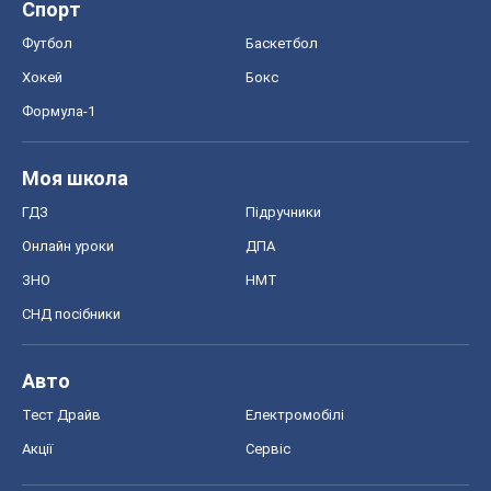
Спорт
Футбол
Баскетбол
Хокей
Бокс
Формула-1
Моя школа
ГДЗ
Підручники
Онлайн уроки
ДПА
ЗНО
НМТ
СНД посібники
Авто
Тест Драйв
Електромобілі
Акції
Сервіс