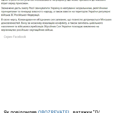
Як повідомляв
OBOZREVATEL
, ватажки "Л/