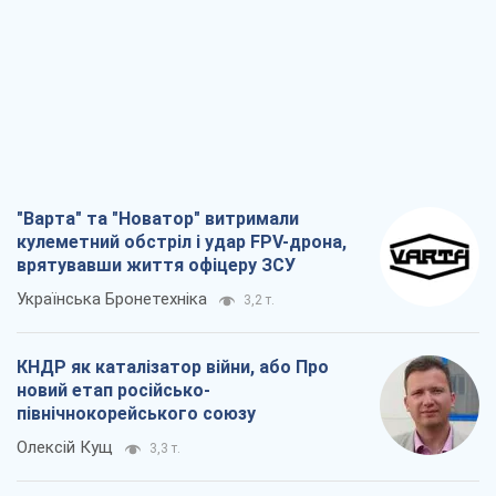
"Варта" та "Новатор" витримали
кулеметний обстріл і удар FPV-дрона,
врятувавши життя офіцеру ЗСУ
Українська Бронетехніка
3,2 т.
КНДР як каталізатор війни, або Про
новий етап російсько-
північнокорейського союзу
Олексій Кущ
3,3 т.