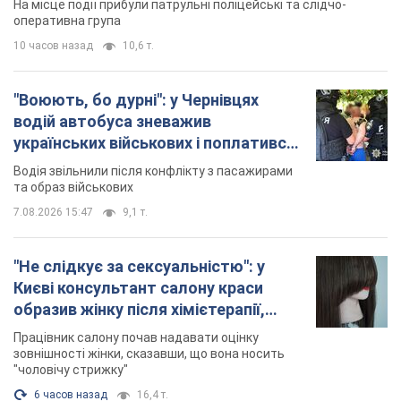
На місце події прибули патрульні поліцейські та слідчо-
оперативна група
10 часов назад
10,6 т.
"Воюють, бо дурні": у Чернівцях
водій автобуса зневажив
українських військових і поплатився.
Відео
Водія звільнили після конфлікту з пасажирами
та образ військових
7.08.2026 15:47
9,1 т.
"Не слідкує за сексуальністю": у
Києві консультант салону краси
образив жінку після хімієтерапії,
розгорівся скандал. Фото
Працівник салону почав надавати оцінку
зовнішності жінки, сказавши, що вона носить
"чоловічу стрижку"
6 часов назад
16,4 т.