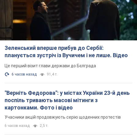
Зеленський вперше прибув до Сербії:
планується зустріч із Вучичем і не лише. Відео
Це перший візит глави держави до Бєлграда
6 часов назад
91,4 т.
"Верніть Федорова": у містах України 23-й день
поспіль тривають масові мітинги з
картонками. Фото і відео
Учасники акцій продовжують серію щоденних протестів
6 часов назад
2,5 т.