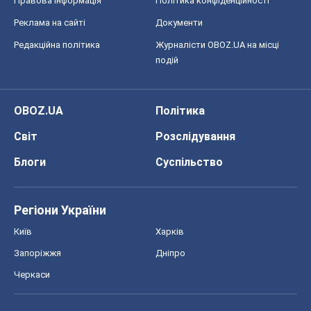
Правова інформація
Політика конфіденційності
Реклама на сайті
Документи
Редакційна політика
Журналісти OBOZ.UA на місці
подій
OBOZ.UA
Політика
Світ
Розслідування
Блоги
Суспільство
Регіони України
Київ
Харків
Запоріжжя
Дніпро
Черкаси