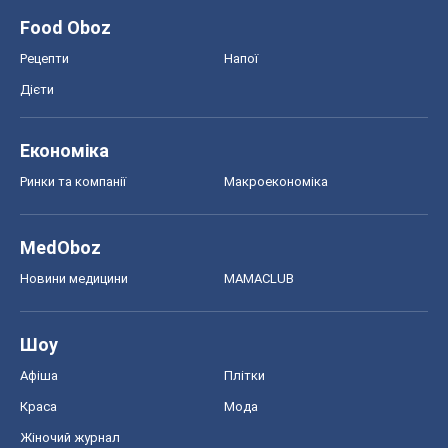
Food Oboz
Рецепти
Напої
Дієти
Економіка
Ринки та компанії
Макроекономіка
MedOboz
Новини медицини
MAMACLUB
Шоу
Афіша
Плітки
Краса
Мода
Жіночий журнал