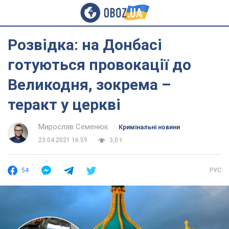
Розвідка: на Донбасі
готуються провокації до
Великодня, зокрема –
теракт у церкві
Мирослав Семенюк
Кримінальні новини
23.04.2021 16:59
3,0 т.
54
РУС