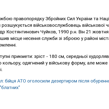
ужбою правопорядку Збройних Сил України та Нац
и розшукується військовослужбовець військової ч
р Костянтинович Чуйков, 1990 р.н. Він 21 жовтня
шив місце несення служби зі зброєю у районі міст
омленні.
упні прикмети: зріст - 180 см, середньої худорляв
 кольору, одягнений у військову форму, але може 
і.
л: бійця АТО оголосили дезертиром після обуренн
"блатних"