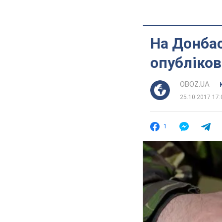
На Донбас
опубліков
OBOZ.UA
25.10.2017 17:
1