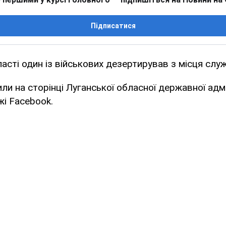
Підписатися
ласті один із військових дезертирував з місця слу
ли на сторінці Луганської обласної державної адмі
жі Facebook.