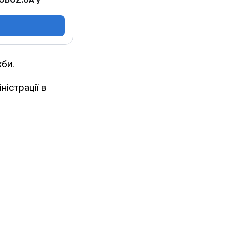
жби.
ністрації в