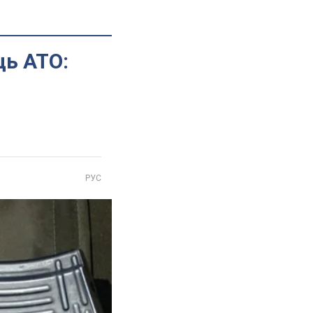
ць АТО:
РУС