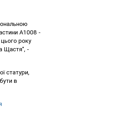
іональною
астини А1008 -
 цього року
а Щастя", -
ої статури,
бути в
я