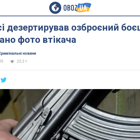
і дезертирував озброєний боє
ано фото втікача
Кримінальні новини
05
22,2 т.