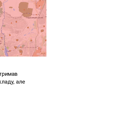
отримав
ладу, але