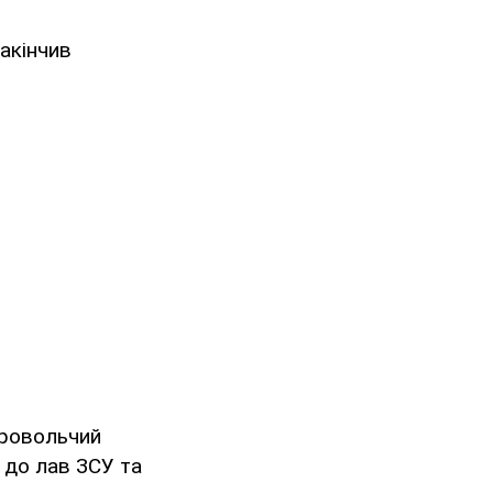
закінчив
бровольчий
 до лав ЗСУ та