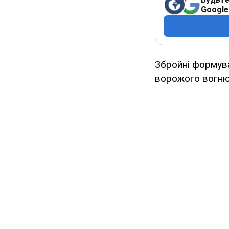
Google
Збройні формува
ворожого вогню 