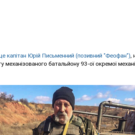
це капітан Юрій Письменний (позивний "Феофан")
,
у механізованого батальйону 93-ої окремої механ