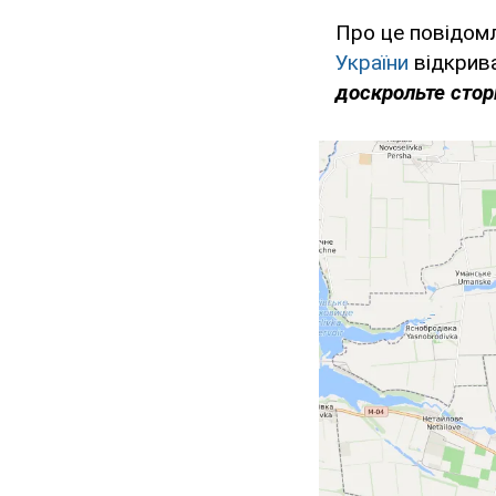
Про це повідомл
України
відкрива
доскрольте сторі