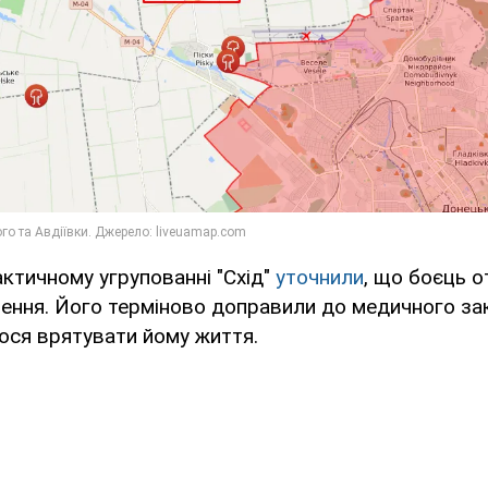
ктичному угрупованні "Схід"
уточнили
, що боєць 
ення. Його терміново доправили до медичного зак
ося врятувати йому життя.