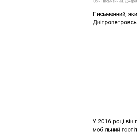
Письменний, яки
Дніпропетровськ
У 2016 році він
мобільний госпі