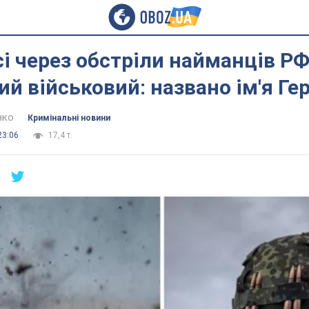
і через обстріли найманців РФ
ий військовий: названо ім'я Ге
нко
Кримінальні новини
23:06
17,4 т.