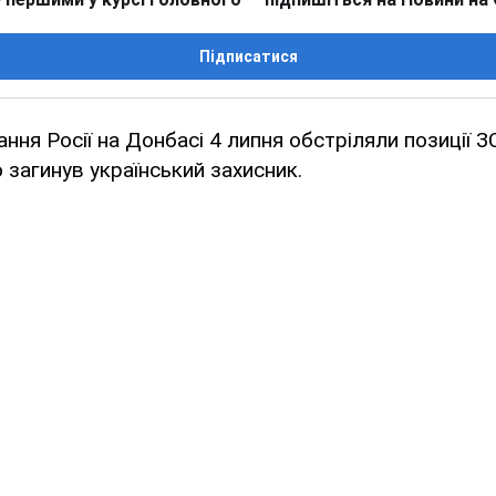
Підписатися
ння Росії на Донбасі 4 липня обстріляли позиції З
загинув український захисник.