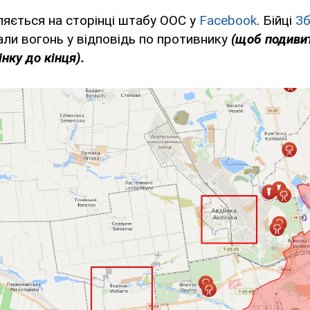
яється на сторінці штабу ООС у
Facebook
. Бійці
Зб
ли вогонь у відповідь по противнику
(щоб подивит
нку до кінця).