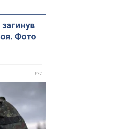
 загинув
роя. Фото
РУС