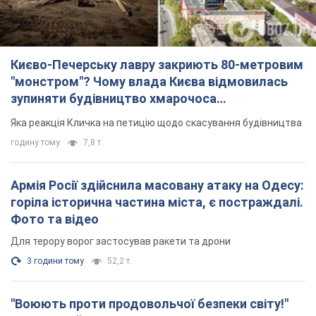
Для терору ворог застосував ракети та дрони
3 години тому
52,2 т.
"Воюють проти продовольчої безпеки світу!"
Зеленський заявив, що армія Росії знову цілила
у порт в Одесі
Лише за тиждень проти України використали десятки ракет,
більшість із яких – балістичні
годину тому
600