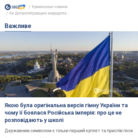
Якою була оригінальна версія гімну України та
чому її боялася Російська імперія: про це не
розповідають у школі
Державним символом є тільки перший куплет та приспів пісні
4 години тому
16,6 т.
Олександру Пономарьову – 53: що
відомо про трьох дітей секс-
символа 90-х та який вигляд вони
мають
За розвитком кар'єри артист не забував про
особисте щастя
9 годин тому
8,5 т.
У ПриватБанку розповіли, чи дійсні
долари 1996 року: чи приймають
обмінники та банки такі купюри