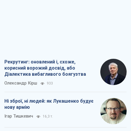
Ні зброї, ні людей: як Лукашенко будує
нову армію
Ігар Тишкевич
16,3 т.
Коли закінчиться війна?
Юрій Хрістензен
12,2 т.
Україна вступила в надзвичайний
економічний стан. Чи є світло вкінці
тунелю?
Вадим Денисенко
9,8 т.
Всі думки