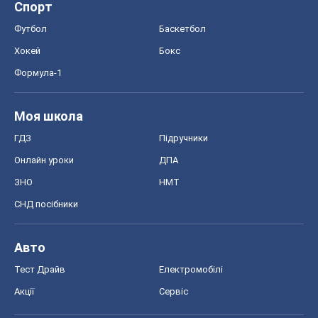
Авто
Тест Драйв
Електромобілі
Акції
Сервіс
Food Oboz
Рецепти
Напої
Дієти
Економіка
Ринки та компанії
Макроекономіка
MedOboz
Новини медицини
MAMACLUB