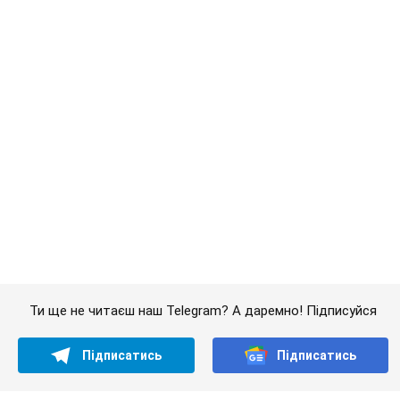
Ти ще не читаєш наш Telegram? А даремно! Підписуйся
Підписатись
Підписатись
Кримінальні новини
На Дніпропетровщині маршрутка...
Важливе