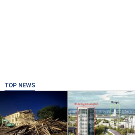
Києво-Печерську лавру закриють 80-метровим
"монстром"? Чому влада Києва відмовилась
зупиняти будівництво хмарочоса
"московського вірянина"
Яка реакція Кличка на петицію щодо скасування будівництва
годину тому
7,8 т.
Армія Росії здійснила масовану атаку на Одесу:
горіла історична частина міста, є постраждалі.
Фото та відео