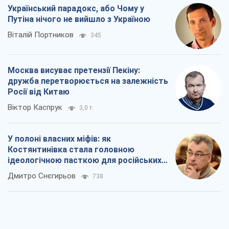
окупантів
Дмитро Снєгирьов
738
Рекрутинг: оновлений і, схоже,
корисний ворожий досвід, або
Діалектика вибагливого боягузтва
Олександр Кірш
933