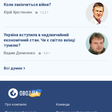
Про компанію
Команда
Правова інформація
Політика конфіденційності
Реклама на сайті
Документи
Редакційна політика
Журналісти OBOZ.UA на місці
подій
OBOZ.UA
Політика
Світ
Розслідування
Блоги
Суспільство
Регіони України