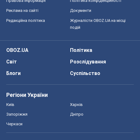
Київ
Харків
Запоріжжя
Дніпро
Черкаси
Спорт
Футбол
Баскетбол
Хокей
Бокс
Формула-1
Моя школа
ГДЗ
Підручники
Онлайн уроки
ДПА
ЗНО
НМТ
СНД посібники