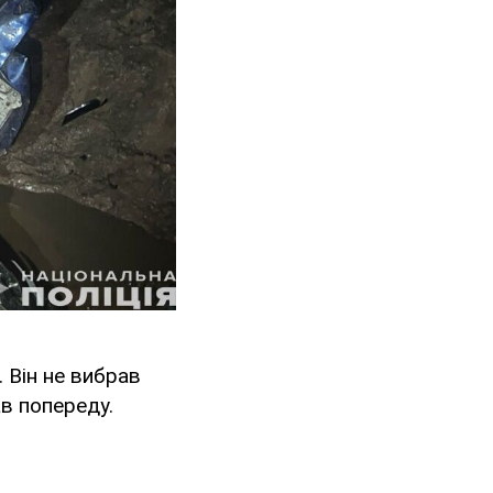
. Він не вибрав
хав попереду.