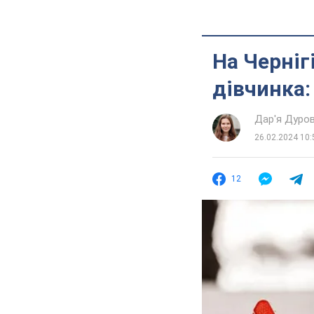
На Черніг
дівчинка:
Дар'я Дуро
26.02.2024 10:
12