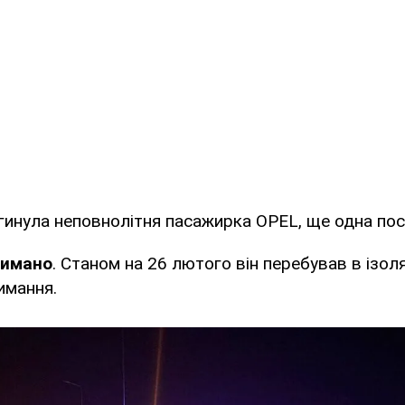
гинула неповнолітня пасажирка OPEL, ще одна по
римано
. Станом на 26 лютого він перебував в ізол
имання.