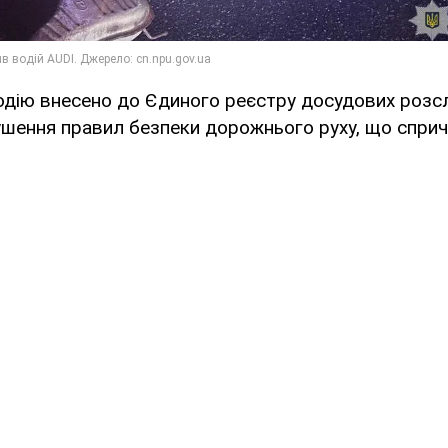
одію внесено до Єдиного реєстру досудових розс
шення правил безпеки дорожнього руху, що спри