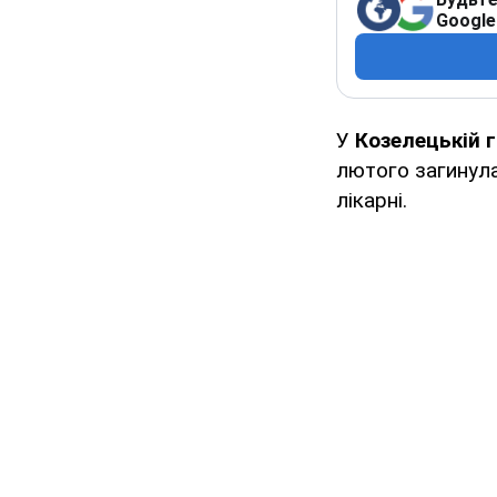
Google
У
Козелецькій 
лютого загинула
лікарні.