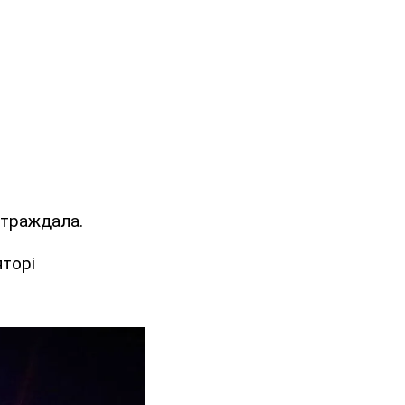
страждала.
яторі