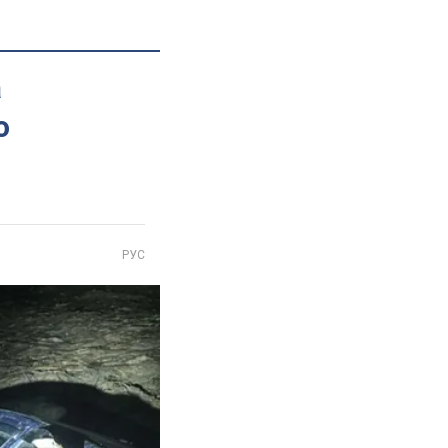
а
о
РУС