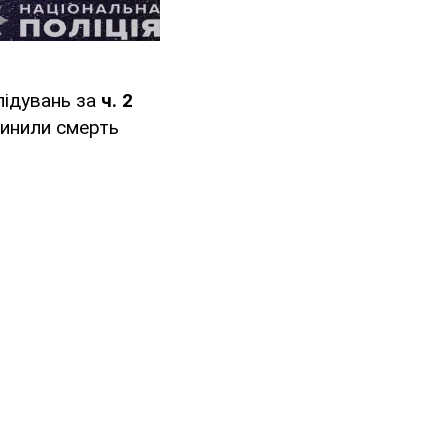
лідувань за
ч. 2
чинили смерть