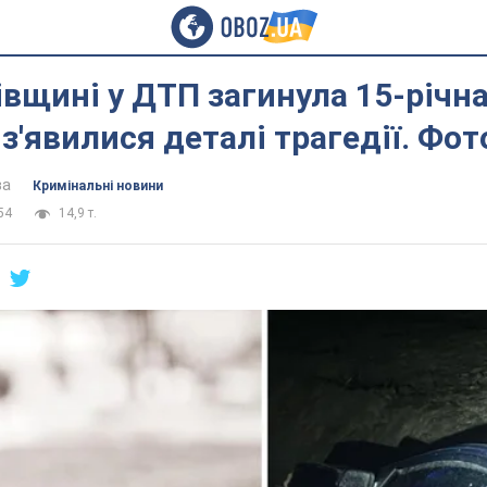
івщині у ДТП загинула 15-річн
 з'явилися деталі трагедії. Фот
ва
Кримінальні новини
54
14,9 т.