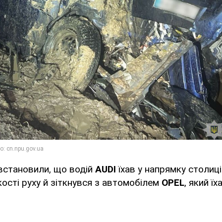
встановили, що водій
AUDI
їхав у напрямку столиці
ості руху й зіткнувся з автомобілем
OPEL
, який ї