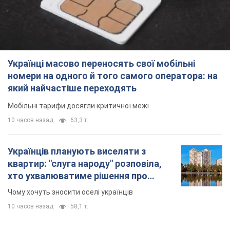
Українці масово переносять свої мобільні
номери на одного й того самого оператора: на
який найчастіше переходять
Мобільні тарифи досягли критичної межі
10 часов назад
63,3 т.
Українців планують виселяти з
квартир: "слуга народу" розповіла,
хто ухвалюватиме рішення про
знесення будинків
Чому хочуть зносити оселі українців
10 часов назад
58,1 т.