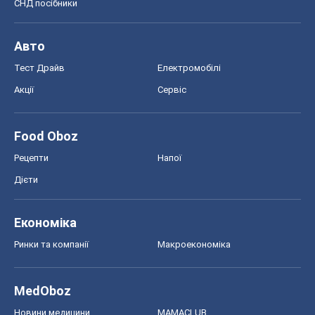
СНД посібники
Авто
Тест Драйв
Електромобілі
Акції
Сервіс
Food Oboz
Рецепти
Напої
Дієти
Економіка
Ринки та компанії
Макроекономіка
MedOboz
Новини медицини
MAMACLUB