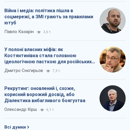
Війна і медіа: політика пішла в
соцмережі, а ЗМІ грають за правилами
ютуб
Павло Казарін
3,6 т.
У полоні власних міфів: як
Костянтинівка стала головною
ідеологічною пасткою для російських
окупантів
Дмитро Снєгирьов
7,3 т.
Рекрутинг: оновлений і, схоже,
корисний ворожий досвід, або
Діалектика вибагливого боягузтва
Олександр Кірш
6,1 т.
Всі думки