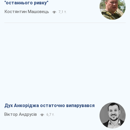
"останнього ривку"
Костянтин Машовець
7,1 т.
Дух Анкоріджа остаточно випарувався
Віктор Андрусів
6,7 т.