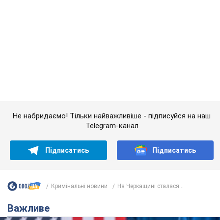
Підписатись
Підписатись
Кримінальні новини
На Черкащині сталася...
Важливе
Дружина тяжкохворого Джо Байдена назвала
перший симптом, який сигналізував про його