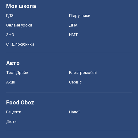
Акції
Сервіс
Food Oboz
Рецепти
Напої
Дієти
Економіка
Ринки та компанії
Макроекономіка
MedOboz
Новини медицини
MAMACLUB
Шоу
Афіша
Плітки