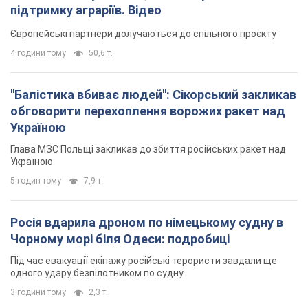
5 годин тому
7,9 т.
Росія вдарила дроном по німецькому судну в
Чорному морі біля Одеси: подробиці
Під час евакуації екіпажу російські терористи завдали ще
одного удару безпілотником по судну
3 години тому
2,3 т.