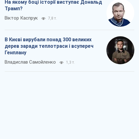
Як атаки Сил оборони України
скоротили експорт російських
нафтопродуктів
Андрій Клименко
2,0 т.
Два супертурніри Магучіх: спортивний
календар осені 2026 року
Олександр Липенко
5,1 т.