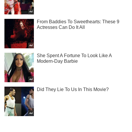
Не набридаємо! Тільки найважливіше - підписуйся на наш
Telegram-канал