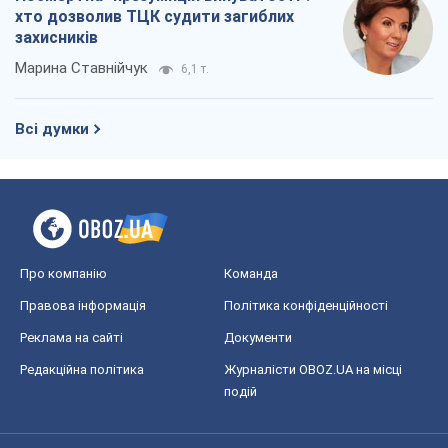
Про компанію
Команда
Правова інформація
Політика конфіденційності
Реклама на сайті
Документи
Редакційна політика
Журналісти OBOZ.UA на місці
подій
OBOZ.UA
Політика
Світ
Розслідування
Блоги
Суспільство
Регіони України
Київ
Харків
Запоріжжя
Дніпро
Черкаси