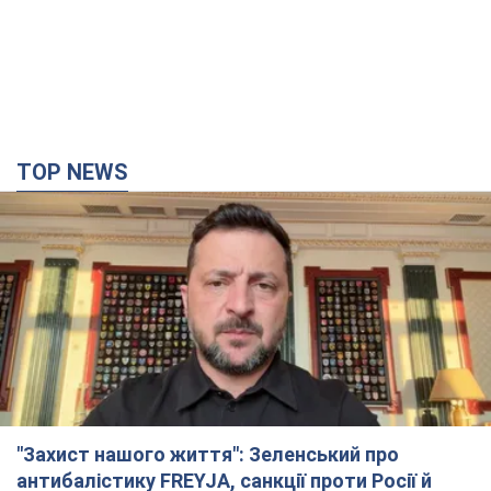
"Захист нашого життя": Зеленський про
антибалістику FREYJA, санкції проти Росії й
підтримку аграріїв. Відео
Європейські партнери долучаються до спільного проєкту
4 години тому
50,6 т.
"Балістика вбиває людей": Сікорський закликав
обговорити перехоплення ворожих ракет над
Україною
Глава МЗС Польщі закликав до збиття російських ракет над
Україною