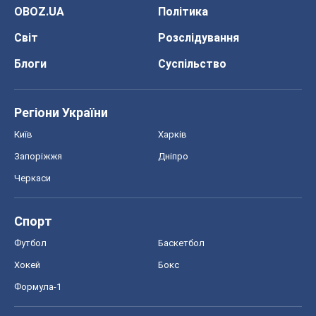
Спорт
Футбол
Баскетбол
Хокей
Бокс
Формула-1
Моя школа
ГДЗ
Підручники
Онлайн уроки
ДПА
ЗНО
НМТ
СНД посібники
Авто
Тест Драйв
Електромобілі