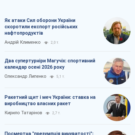
Ракетний щит і меч України: ставка на
виробництво власних ракет
Кирило Татарінов
2,7 т.
Посмертна "презумпція винуватості":
хто дозволив ТЦК судити загиблих
захисників
Марина Ставнійчук
6,1 т.
Всі думки