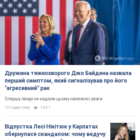
"агресивний" рак
Спершу лікарі не надали цьому належної уваги
12 годин тому
14,9 т.
Відпустка Лесі Нікітюк у Карпатах
обернулася скандалом: чому ведучу
несправедливо захейтили
Знаменитість вийшла на пряму комунікацію в
мережі та розставила всі крапки над "і"
7 годин тому
11,9 т.
Не лише через зарплату: чому
українці не поспішають
погоджуватися на вакансії
Чого найбільше бракує на ринку праці
9 годин тому
3,1 т.