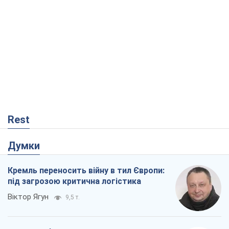
Думки
Кремль переносить війну в тил Європи:
під загрозою критична логістика
Віктор Ягун
9,5 т.
На якому боці історії виступає Дональд
Трамп?
Віктор Каспрук
7,8 т.
В Києві вирубали понад 300 великих
дерев заради теплотраси і всупереч
Генплану
Владислав Самойленко
1,3 т.