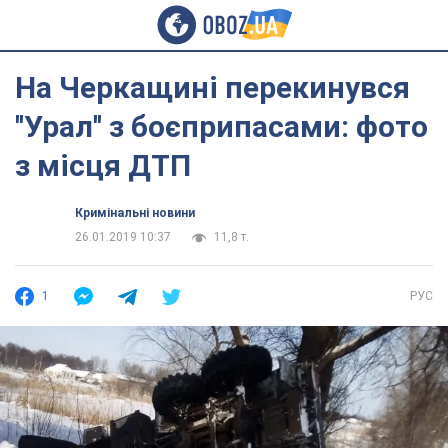
На Черкащині перекинувся
''Урал'' з боєприпасами: фото
з місця ДТП
Кримінальні новини
26.01.2019 10:37
11,8 т.
1
РУС