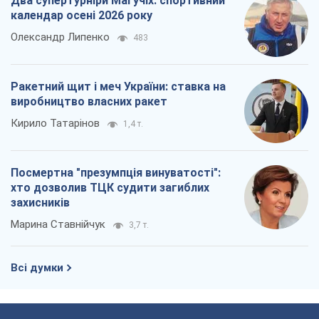
Два супертурніри Магучіх: спортивний
календар осені 2026 року
Олександр Липенко
483
Ракетний щит і меч України: ставка на
виробництво власних ракет
Кирило Татарінов
1,4 т.
Посмертна "презумпція винуватості":
хто дозволив ТЦК судити загиблих
захисників
Марина Ставнійчук
3,7 т.
Всі думки