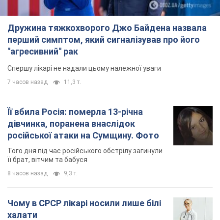
Дружина тяжкохворого Джо Байдена назвала
перший симптом, який сигналізував про його
"агресивний" рак
Спершу лікарі не надали цьому належної уваги
7 часов назад
11,3 т.
Її вбила Росія: померла 13-річна
дівчинка, поранена внаслідок
російської атаки на Сумщину. Фото
Того дня під час російського обстрілу загинули
її брат, вітчим та бабуся
8 часов назад
9,3 т.
Чому в СРСР лікарі носили лише білі
халати