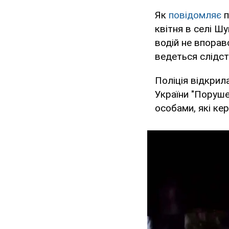
Як
повідомляє
п
квітня в селі Ш
водій не впорав
ведеться слідст
Поліція відкрил
України "Поруше
особами, які ке