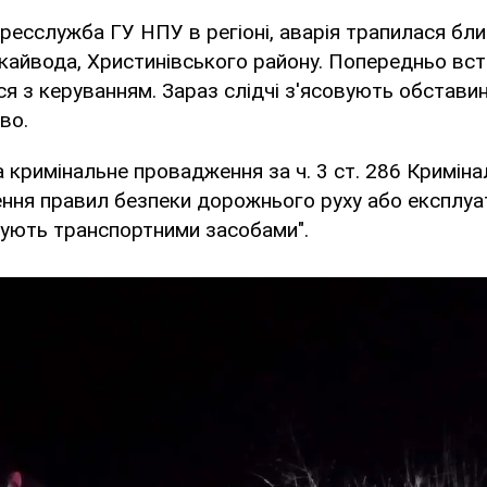
ресслужба ГУ НПУ в регіоні, аварія трапилася бли
укайвода, Христинівського району. Попередньо вс
ся з керуванням. Зараз слідчі з'ясовують обстави
во.
а кримінальне провадження за ч. 3 ст. 286 Кримін
ння правил безпеки дорожнього руху або експлуат
рують транспортними засобами".