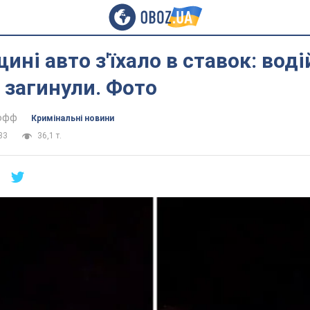
ині авто з'їхало в ставок: воді
 загинули. Фото
тофф
Кримінальні новини
33
36,1 т.