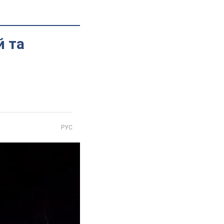
й та
РУС