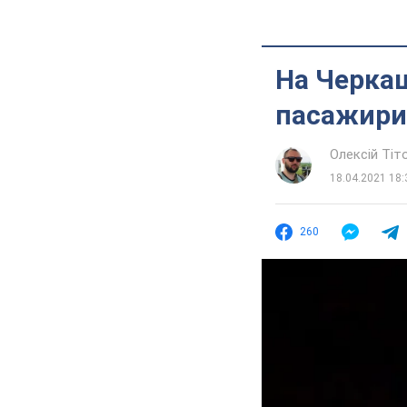
На Черкащ
пасажири
Олексій Ті
18.04.2021 18:
260