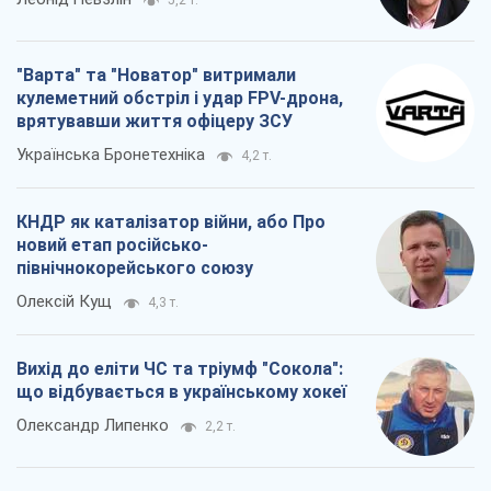
КНДР як каталізатор війни, або Про
новий етап російсько-
північнокорейського союзу
Олексій Кущ
4,3 т.
Вихід до еліти ЧС та тріумф "Сокола":
що відбувається в українському хокеї
Олександр Липенко
2,2 т.
Всі думки
Про компанію
Команда
Правова інформація
Політика конфіденційності