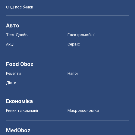
Food Oboz
Рецепти
Напої
Дієти
Економіка
Ринки та компанії
Макроекономіка
MedOboz
Новини медицини
MAMACLUB
Шоу
Афіша
Плітки
Краса
Мода
Жіночий журнал