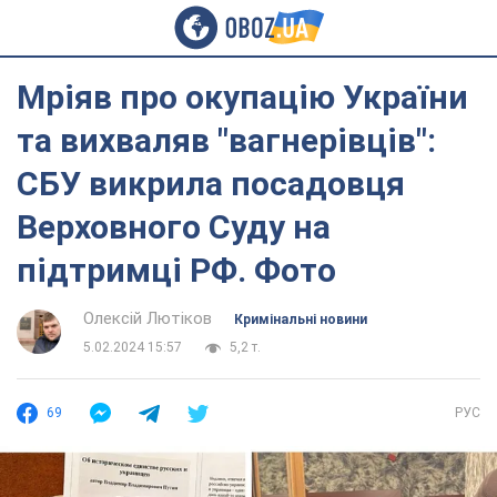
Мріяв про окупацію України
та вихваляв "вагнерівців":
СБУ викрила посадовця
Верховного Суду на
підтримці РФ. Фото
Олексій Лютіков
Кримінальні новини
5.02.2024 15:57
5,2 т.
69
РУС