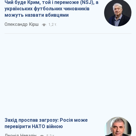
Захід проспав загрозу: Росія може
перевірити НАТО війною
Леонід Невзлін
5,2 т.
"Варта" та "Новатор" витримали
кулеметний обстріл і удар FPV-дрона,
врятувавши життя офіцеру ЗСУ
Українська Бронетехніка
4,2 т.