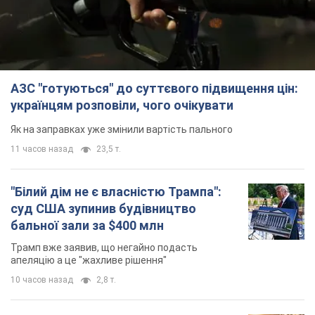
11 часов назад
23,5 т.
"Білий дім не є власністю Трампа":
суд США зупинив будівництво
бальної зали за $400 млн
Трамп вже заявив, що негайно подасть
апеляцію а це "жахливе рішення"
10 часов назад
2,8 т.
Війна змінює не лише тактику: в НГУ
показали інженерні рішення проти
російських FPV-дронів. Фото
Це "постапокаліптична естетика зі світу
"Шаленого Макса"
11 часов назад
9,3 т.