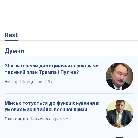
Збіг інтересів двох цинічних гравців чи
таємний план Трампа і Путіна?
Віктор Швець
1,5 т.
Мінськ готується до функціонування в
умовах масштабної воєнної кризи
Олександр Левченко
3,2 т.
Чий буде Крим, той і переможе (NSJ), а
українських футбольних чиновників
можуть назвати вбивцями
Олександр Кірш
1,2 т.