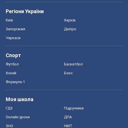
Футбол
Баскетбол
Хокей
Бокс
Формула-1
Моя школа
ГДЗ
Підручники
Онлайн уроки
ДПА
ЗНО
НМТ
СНД посібники
Авто
Тест Драйв
Електромобілі
Акції
Сервіс