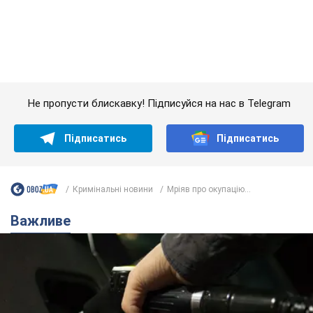
Кримінальні новини
Мріяв про окупацію...
Важливе
АЗС "готуються" до суттєвого підвищення цін:
українцям розповіли, чого очікувати
Як на заправках уже змінили вартість пального