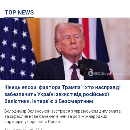
Кінець епохи "фактора Трампа": хто насправді
забезпечить Україні захист від російської
балістики. Інтерв’ю з Безсмертним
Володимир Зеленський зустрівся з українським дипломата
та окреслив нове бачення війни та ролі міжнародних
партнерів у боротьбі з Росією
3 часа назад
13,1 т.
У Києві внаслідок російської атаки
постраждали четверо людей. Фото
Ворог продовжує регулярний ракетний терор столиці
40 минут назад
23,1 т.