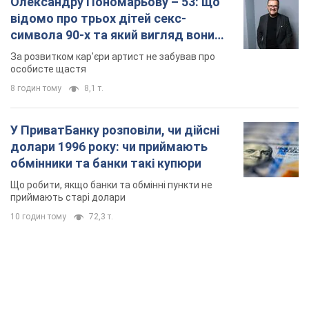
Олександру Пономарьову – 53: що
відомо про трьох дітей секс-
символа 90-х та який вигляд вони
мають
За розвитком кар'єри артист не забував про
особисте щастя
8 годин тому
8,1 т.
У ПриватБанку розповіли, чи дійсні
долари 1996 року: чи приймають
обмінники та банки такі купюри
Що робити, якщо банки та обмінні пункти не
приймають старі долари
10 годин тому
72,3 т.