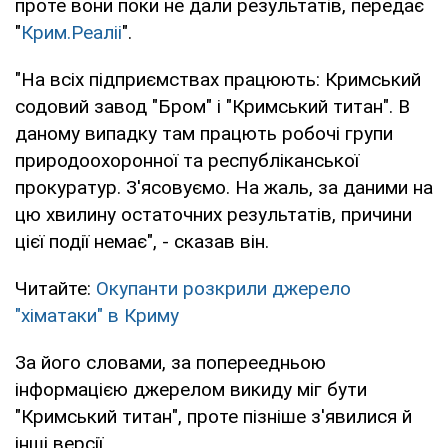
проте вони поки не дали результатів, передає
"
Крим.Реаліі
".
"На всіх підприємствах працюють: Кримський
содовий завод "Бром" і "Кримський титан". В
даному випадку там працють робочі групи
природоохоронної та республіканської
прокуратур. З'ясовуємо. На жаль, за даними на
цю хвилину остаточних результатів, причини
цієї події немає", - сказав він.
Читайте:
Окупанти розкрили джерело
"хіматаки" в Криму
За його словами, за попереедньою
інформацією джерелом викиду міг бути
"Кримський титан", проте пізніше з'явилися й
інші версії.