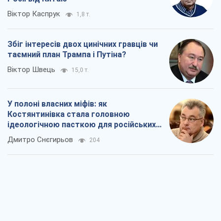
Віктор Каспрук
1,8 т.
Збіг інтересів двох цинічних гравців чи
таємний план Трампа і Путіна?
Віктор Швець
15,0 т.
У полоні власних міфів: як
Костянтинівка стала головною
ідеологічною пасткою для російських
окупантів
Дмитро Снєгирьов
204