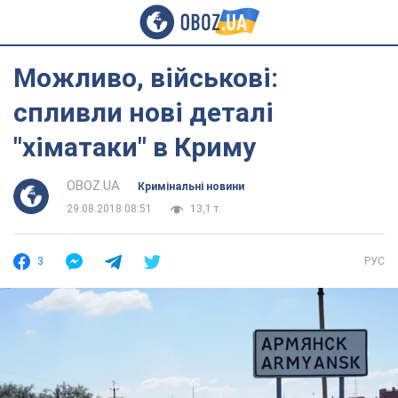
Можливо, військові:
спливли нові деталі
"хіматаки" в Криму
OBOZ.UA
Кримінальні новини
29.08.2018 08:51
13,1 т.
3
РУС