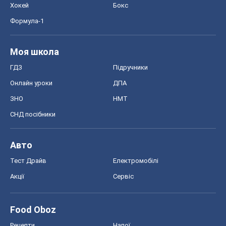
Хокей
Бокс
Формула-1
Моя школа
ГДЗ
Підручники
Онлайн уроки
ДПА
ЗНО
НМТ
СНД посібники
Авто
Тест Драйв
Електромобілі
Акції
Сервіс
Food Oboz
Рецепти
Напої