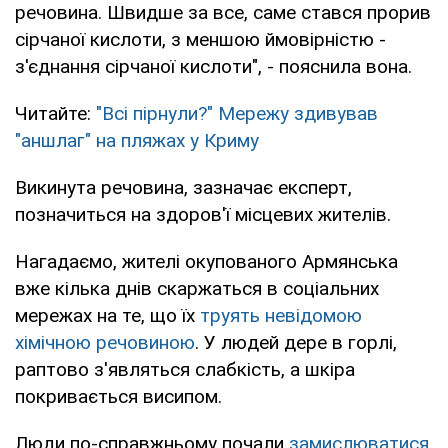
речовина. Швидше за все, саме стався прорив
сірчаної кислоти, з меншою ймовірністю -
з'єднання сірчаної кислоти", - пояснила вона.
Читайте:
"Всі пірнули?" Мережу здивував
"аншлаг" на пляжах у Криму
Викинута речовина, зазначає експерт,
позначиться на здоров'ї місцевих жителів.
Нагадаємо, жителі окупованого Армянська
вже кілька днів скаржаться в соціальних
мережах на те, що їх
труять невідомою
хімічною речовиною
. У людей дере в горлі,
раптово з'являться слабкість, а шкіра
покривається висипом.
Люди по-справжньому почали
замислюватися