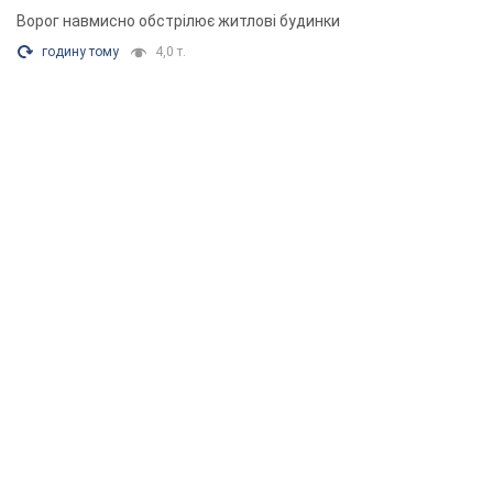
Ворог навмисно обстрілює житлові будинки
годину тому
4,0 т.