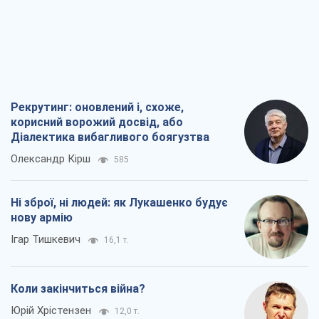
Рекрутинг: оновлений і, схоже,
корисний ворожий досвід, або
Діалектика вибагливого боягузтва
Олександр Кірш
585
Ні зброї, ні людей: як Лукашенко будує
нову армію
Ігар Тишкевич
16,1 т.
Коли закінчиться війна?
Юрій Хрістензен
12,0 т.