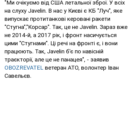
"Ми очікуємо від США летальної зброї. У всіх
на слуху Javelin. В нас у Києві є КБ "Луч", яке
випускає протитанкові керовані ракети
"Стугна","Корсар". Так, це не Javelin. Зараз вже
не 2014-й, а 2017 рік, і фронт насичується
цими "Стугнами". Ці речі на фронті є, і вони
працюють. Так, Javelin б'є по навісній
траєкторії, але це не панацея", - заявив
OBOZREVATEL
ветеран АТО, волонтер Іван
Савельєв.