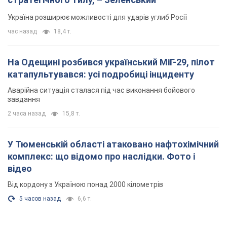
Україна розширює можливості для ударів углиб Росії
час назад
18,4 т.
На Одещині розбився український МіГ-29, пілот
катапультувався: усі подробиці інциденту
Аварійна ситуація сталася під час виконання бойового
завдання
2 часа назад
15,8 т.
У Тюменській області атаковано нафтохімічний
комплекс: що відомо про наслідки. Фото і
відео
Від кордону з Україною понад 2000 кілометрів
5 часов назад
6,6 т.