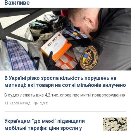
Важливе
В Україні різко зросла кількість порушень на
митниці: які товари на сотні мільйонів вилучено
В судах лежать вже 4,2 тис. справ про митні правопорушення
11 часов назад
2,9 т.
Українцям "до межі" підвищили
мобільні тарифи: ціни зросли у