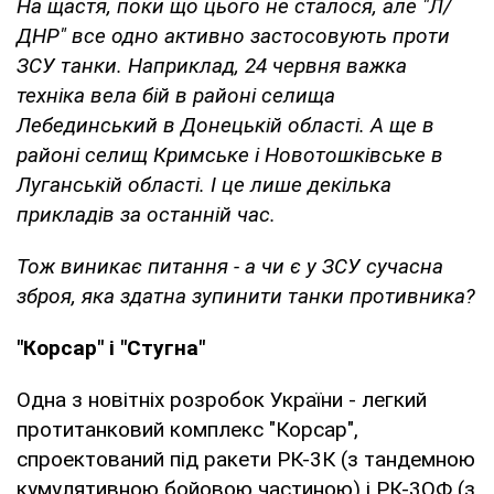
На щастя, поки що цього не сталося, але "Л/
ДНР" все одно активно застосовують проти
ЗСУ танки. Наприклад, 24 червня важка
техніка вела бій в районі селища
Лебединський в Донецькій області. А ще в
районі селищ Кримське і Новотошківське в
Луганській області. І це лише декілька
прикладів за останній час.
Тож виникає питання - а чи є у ЗСУ сучасна
зброя, яка здатна зупинити танки противника?
"Корсар" і "Стугна"
Одна з новітніх розробок України - легкий
протитанковий комплекс "Корсар",
спроектований під ракети РК-3К (з тандемною
кумулятивною бойовою частиною) і РК-3ОФ (з