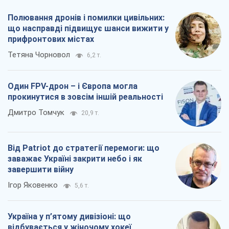
Полювання дронів і помилки цивільних:
що насправді підвищує шанси вижити у
прифронтових містах
Тетяна Чорновол
6,2 т.
Один FPV-дрон – і Європа могла
прокинутися в зовсім іншій реальності
Дмитро Томчук
20,9 т.
Від Patriot до стратегії перемоги: що
заважає Україні закрити небо і як
завершити війну
Ігор Яковенко
5,6 т.
Україна у п’ятому дивізіоні: що
відбувається у жіночому хокеї