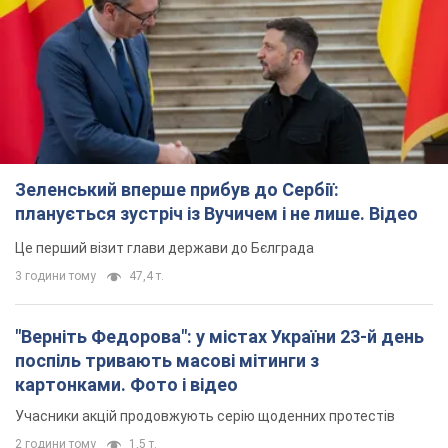
Зеленський вперше прибув до Сербії:
планується зустріч із Вучичем і не лише. Відео
Це перший візит глави держави до Бєлграда
3 години тому
47,4 т.
"Верніть Федорова": у містах України 23-й день
поспіль тривають масові мітинги з
картонками. Фото і відео
Учасники акцій продовжують серію щоденних протестів
2 години тому
1,5 т.