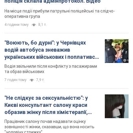
поліція склала адмінпротокол. Відео
На місце події прибули патрульні поліцейські та слідчо-
оперативна група
4 години тому
8,1 т.
"Воюють, бо дурні": у Чернівцях
водій автобуса зневажив
українських військових і поплатився.
Відео
Водія звільнили після конфлікту з пасажирами
та образ військових
7 годин тому
7,9 т.
"Не слідкує за сексуальністю": у
Києві консультант салону краси
образив жінку після хімієтерапії,
розгорівся скандал. Фото
Працівник салону почав надавати оцінку
зовнішності жінки, сказавши, що вона носить
"чоловічу стрижку"