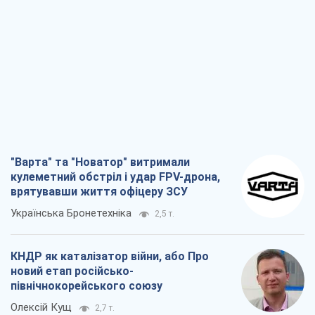
"Варта" та "Новатор" витримали
кулеметний обстріл і удар FPV-дрона,
врятувавши життя офіцеру ЗСУ
Українська Бронетехніка
2,5 т.
КНДР як каталізатор війни, або Про
новий етап російсько-
північнокорейського союзу
Олексій Кущ
2,7 т.