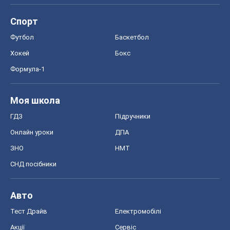
Спорт
Футбол
Баскетбол
Хокей
Бокс
Формула-1
Моя школа
ГДЗ
Підручники
Онлайн уроки
ДПА
ЗНО
НМТ
СНД посібники
Авто
Тест Драйв
Електромобілі
Акції
Сервіс