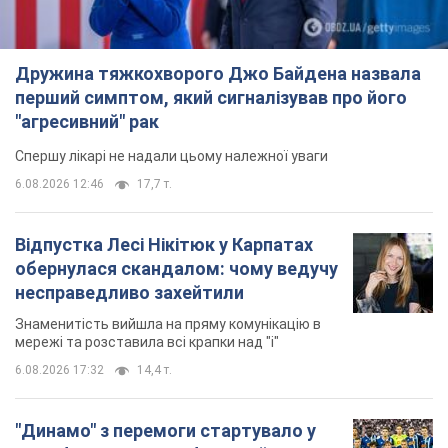
Дружина тяжкохворого Джо Байдена назвала
перший симптом, який сигналізував про його
"агресивний" рак
Спершу лікарі не надали цьому належної уваги
6.08.2026 12:46
17,7 т.
Відпустка Лесі Нікітюк у Карпатах
обернулася скандалом: чому ведучу
несправедливо захейтили
Знаменитість вийшла на пряму комунікацію в
мережі та розставила всі крапки над "і"
6.08.2026 17:32
14,4 т.
"Динамо" з перемоги стартувало у