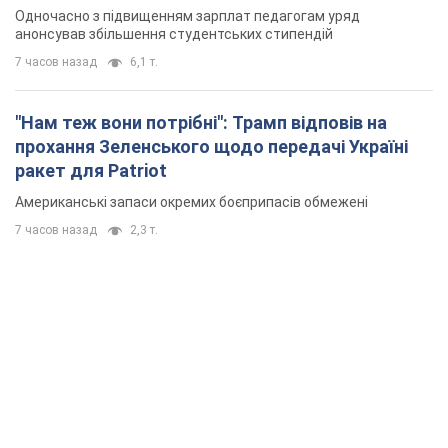
Одночасно з підвищенням зарплат педагогам уряд
анонсував збільшення студентських стипендій
7 часов назад
6,1 т.
"Нам теж вони потрібні": Трамп відповів на
прохання Зеленського щодо передачі Україні
ракет для Patriot
Американські запаси окремих боєприпасів обмежені
7 часов назад
2,3 т.