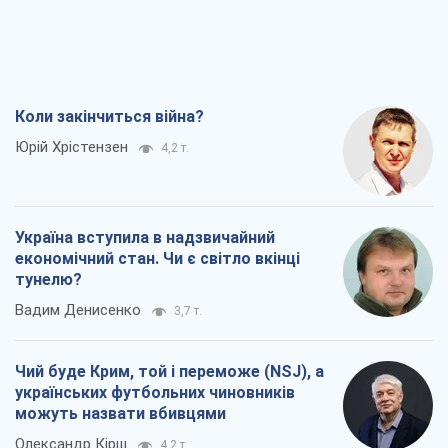
Коли закінчиться війна?
Юрій Хрістензен
4,2 т.
Україна вступила в надзвичайний
економічний стан. Чи є світло вкінці
тунелю?
Вадим Денисенко
3,7 т.
Чий буде Крим, той і переможе (NSJ), а
українських футбольних чиновників
можуть назвати вбивцями
Олександр Кірш
4,2 т.