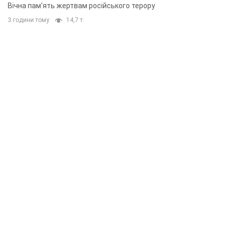
Вічна пам'ять жертвам російського терору
3 години тому
14,7 т.