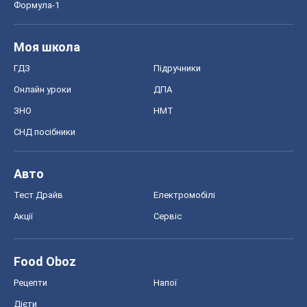
Формула-1
Моя школа
ГДЗ
Підручники
Онлайн уроки
ДПА
ЗНО
НМТ
СНД посібники
Авто
Тест Драйв
Електромобілі
Акції
Сервіс
Food Oboz
Рецепти
Напої
Дієти