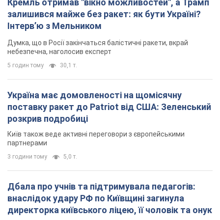
Кремль отримав "вікно можливостей", а Трамп
залишився майже без ракет: як бути Україні?
Інтерв’ю з Мельником
Думка, що в Росії закінчаться балістичні ракети, вкрай
небезпечна, наголосив експерт
5 годин тому
30,1 т.
Україна має домовленості на щомісячну
поставку ракет до Patriot від США: Зеленський
розкрив подробиці
Київ також веде активні переговори з європейськими
партнерами
3 години тому
5,0 т.
Дбала про учнів та підтримувала педагогів:
внаслідок удару РФ по Київщині загинула
директорка київського ліцею, її чоловік та онук