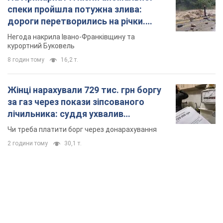
спеки пройшла потужна злива:
дороги перетворились на річки.
Відео
Негода накрила Івано-Франківщину та
курортний Буковель
8 годин тому
16,2 т.
Жінці нарахували 729 тис. грн боргу
за газ через покази зіпсованого
лічильника: суддя ухвалив
неочікуване рішення
Чи треба платити борг через донарахування
2 години тому
30,1 т.