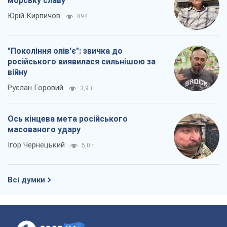
морську славу
Юрій Кирпичов
894
"Покоління олів'є": звичка до
російського виявилася сильнішою за
війну
Руслан Горовий
3,9 т.
Ось кінцева мета російського
масованого удару
Ігор Чернецький
5,0 т.
Всі думки