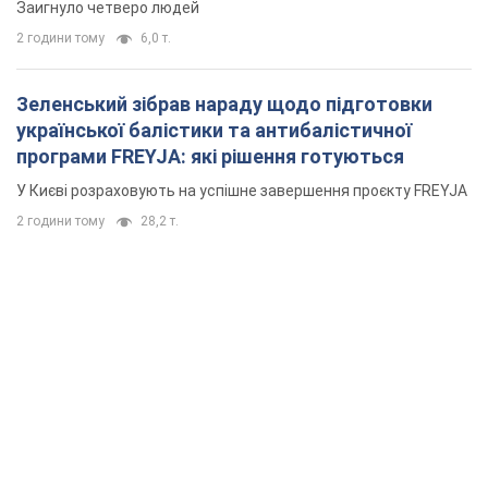
Заигнуло четверо людей
2 години тому
6,0 т.
Зеленський зібрав нараду щодо підготовки
української балістики та антибалістичної
програми FREYJA: які рішення готуються
У Києві розраховують на успішне завершення проєкту FREYJA
2 години тому
28,2 т.