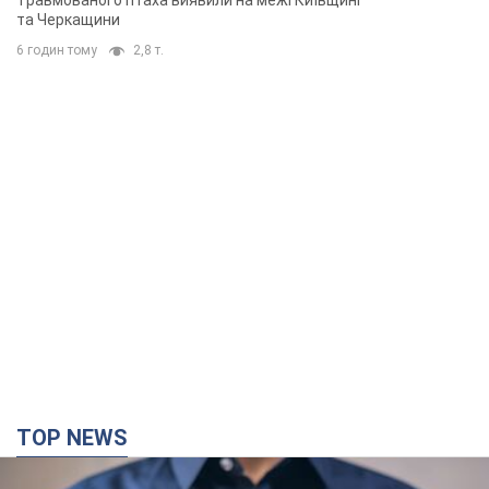
Травмованого птаха виявили на межі Київщині
та Черкащини
6 годин тому
2,8 т.
TOP NEWS