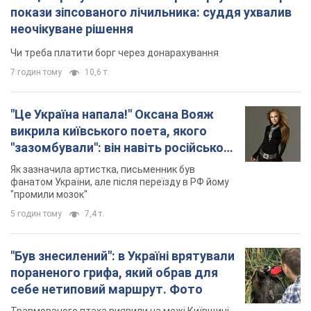
покази зіпсованого лічильника: суддя ухвалив
неочікуване рішення
Чи треба платити борг через донарахування
7 годин тому
10,6 т.
"Це Україна напала!" Оксана Вояж
викрила київського поета, якого
"зазомбували": він навіть російської
не знав, а тепер хоче геноциду
Як зазначила артистка, письменник був
українців
фанатом України, але після переїзду в РФ йому
"промили мозок"
5 годин тому
7,4 т.
"Був знесилений": в Україні врятували
пораненого грифа, який обрав для
себе нетиповий маршрут. Фото