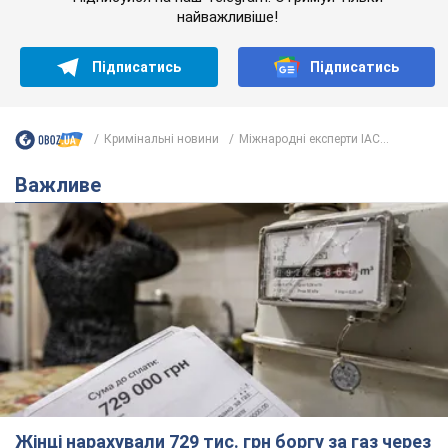
найважливіше!
Підписатись
Підписатись
Кримінальні новини
Міжнародні експерти IAC...
Важливе
Жінці нарахували 729 тис. грн боргу за газ через