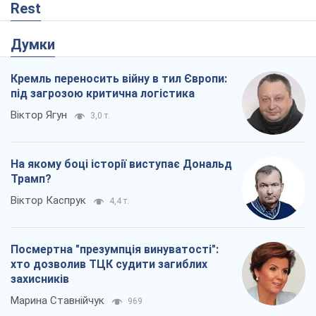
Rest
Думки
Кремль переносить війну в тил Європи:
під загрозою критична логістика
Віктор Ягун
3,0 т.
На якому боці історії виступає Дональд
Трамп?
Віктор Каспрук
4,4 т.
Посмертна "презумпція винуватості":
хто дозволив ТЦК судити загиблих
захисників
Марина Ставнійчук
969