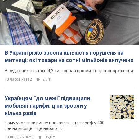
В Україні різко зросла кількість порушень на
митниці: які товари на сотні мільйонів вилучено
В судах лежать вже 4,2 тис. справ про митні правопорушення
10 часов назад
2,7 т.
Українцям "до межі" підвищили
мобільні тарифи: ціни зросли у
кілька разів
Чому учасники ринку вважають, що тариф у 400
грн на місяць – це небагато
10.08.2026 06:20
36,8 т.