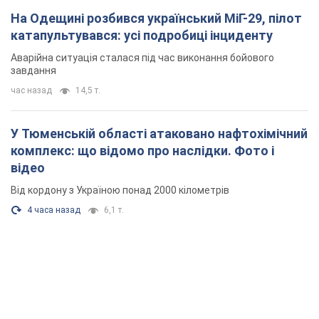
На Одещині розбився український МіГ-29, пілот
катапультувався: усі подробиці інциденту
Аварійна ситуація сталася під час виконання бойового
завдання
час назад
14,5 т.
У Тюменській області атаковано нафтохімічний
комплекс: що відомо про наслідки. Фото і
відео
Від кордону з Україною понад 2000 кілометрів
4 часа назад
6,1 т.