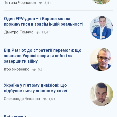
Тетяна Чорновол
5,4 т.
Один FPV-дрон – і Європа могла
прокинутися в зовсім іншій реальності
Дмитро Томчук
19,4 т.
Від Patriot до стратегії перемоги: що
заважає Україні закрити небо і як
завершити війну
Ігор Яковенко
5,3 т.
Україна у п’ятому дивізіоні: що
відбувається у жіночому хокеї
Олександр Чеканов
1,5 т.
Всі думки