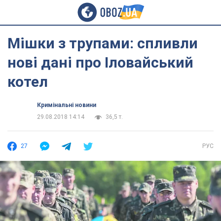
Мішки з трупами: спливли
нові дані про Іловайський
котел
Кримінальні новини
29.08.2018 14:14
36,5 т.
27
РУС