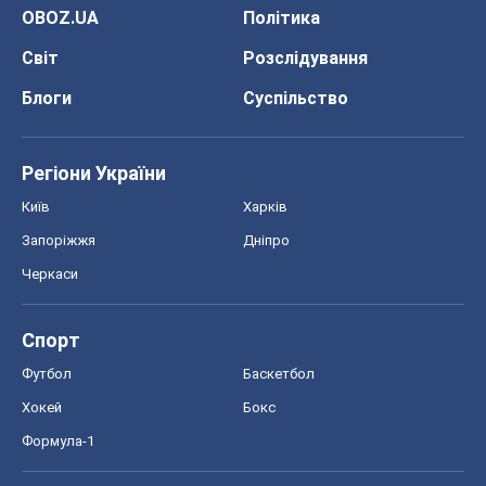
Запоріжжя
Дніпро
Черкаси
Спорт
Футбол
Баскетбол
Хокей
Бокс
Формула-1
Моя школа
ГДЗ
Підручники
Онлайн уроки
ДПА
ЗНО
НМТ
СНД посібники