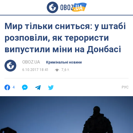
Мир тільки сниться: у штабі
розповіли, як терористи
випустили міни на Донбасі
OBOZ.UA
Кримінальні новини
6.10.2017 18:41
7,6 т.
4
РУС