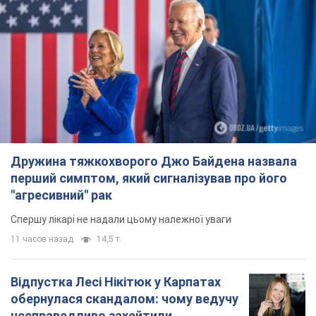
Дружина тяжкохворого Джо Байдена назвала
перший симптом, який сигналізував про його
"агресивний" рак
Спершу лікарі не надали цьому належної уваги
11 часов назад
14,5 т.
Відпустка Лесі Нікітюк у Карпатах
обернулася скандалом: чому ведучу
несправедливо захейтили
Знаменитість вийшла на пряму комунікацію в
мережі та розставила всі крапки над "і"
6 часов назад
11,3 т.
Не лише через зарплату: чому
українці не поспішають
погоджуватися на вакансії