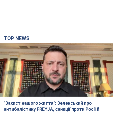
"Захист нашого життя": Зеленський про
антибалістику FREYJA, санкції проти Росії й
підтримку аграріїв. Відео
Європейські партнери долучаються до спільного проєкту
3 часа назад
45,4 т.
"Балістика вбиває людей": Сікорський закликав
обговорити перехоплення ворожих ракет над
Україною