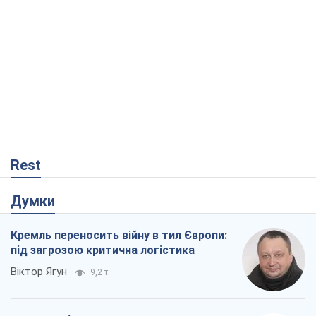
Rest
Думки
Кремль переносить війну в тил Європи:
під загрозою критична логістика
Віктор Ягун
9,2 т.
На якому боці історії виступає Дональд
Трамп?
Віктор Каспрук
7,6 т.
В Києві вирубали понад 300 великих
дерев заради теплотраси і всупереч
Генплану