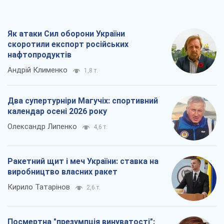
Два супертурніри Магучіх: спортивний
календар осені 2026 року
Олександр Липенко
4,6 т.
Ракетний щит і меч України: ставка на
виробництво власних ракет
Кирило Татарінов
2,6 т.
Посмертна "презумпція винуватості":
хто дозволив ТЦК судити загиблих
захисників
Марина Ставнійчук
5,9 т.
Всі думки