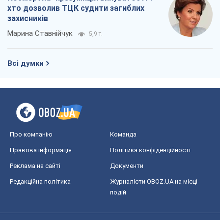
Про компанію
Команда
Правова інформація
Політика конфіденційності
Реклама на сайті
Документи
Редакційна політика
Журналісти OBOZ.UA на місці
подій
OBOZ.UA
Політика
Світ
Розслідування
Блоги
Суспільство
Регіони України
Київ
Харків