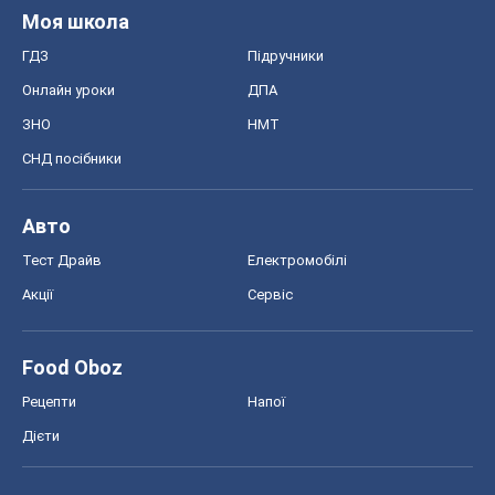
Авто
Тест Драйв
Електромобілі
Акції
Сервіс
Food Oboz
Рецепти
Напої
Дієти
Економіка
Ринки та компанії
Макроекономіка
MedOboz
Новини медицини
MAMACLUB