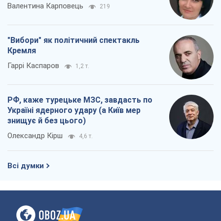
Валентина Карповець
219
"Вибори" як політичний спектакль
Кремля
Гаррі Каспаров
1,2 т.
РФ, каже турецьке МЗС, завдасть по
Україні ядерного удару (а Київ мер
знищує й без цього)
Олександр Кірш
4,6 т.
Всі думки