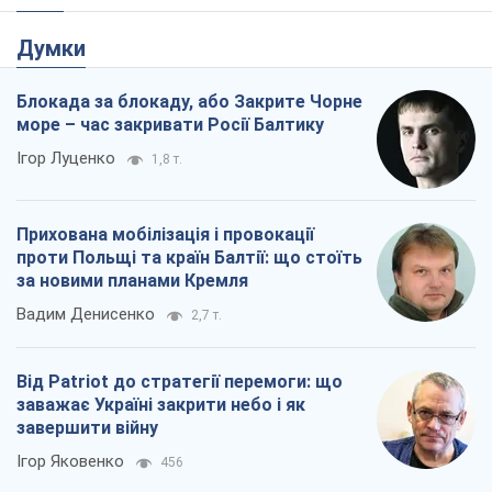
Думки
Блокада за блокаду, або Закрите Чорне
море – час закривати Росії Балтику
Ігор Луценко
1,8 т.
Прихована мобілізація і провокації
проти Польщі та країн Балтії: що стоїть
за новими планами Кремля
Вадим Денисенко
2,7 т.
Від Patriot до стратегії перемоги: що
заважає Україні закрити небо і як
завершити війну
Ігор Яковенко
456