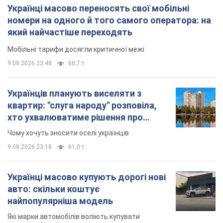
Українці масово переносять свої мобільні
номери на одного й того самого оператора: на
який найчастіше переходять
Мобільні тарифи досягли критичної межі
9.08.2026 23:48
68,7 т.
Українців планують виселяти з
квартир: "слуга народу" розповіла,
хто ухвалюватиме рішення про
знесення будинків
Чому хочуть зносити оселі українців
9.08.2026 23:18
61,0 т.
Українці масово купують дорогі нові
авто: скільки коштує
найпопулярніша модель
Які марки автомобілів воліють купувати