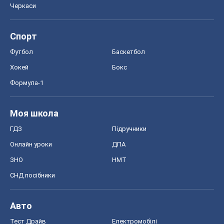
Черкаси
Спорт
Футбол
Баскетбол
Хокей
Бокс
Формула-1
Моя школа
ГДЗ
Підручники
Онлайн уроки
ДПА
ЗНО
НМТ
СНД посібники
Авто
Тест Драйв
Електромобілі