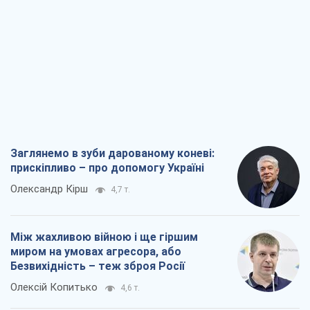
Заглянемо в зуби дарованому коневі:
прискіпливо – про допомогу Україні
Олександр Кірш
4,7 т.
Між жахливою війною і ще гіршим
миром на умовах агресора, або
Безвихідність – теж зброя Росії
Олексій Копитько
4,6 т.