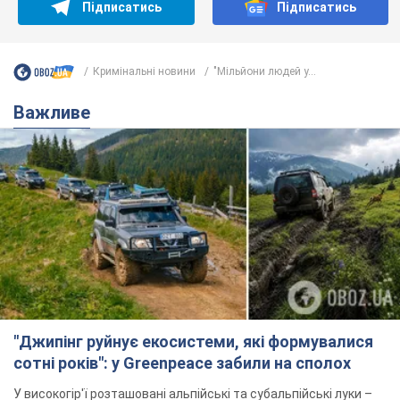
Підписатись
Підписатись
Кримінальні новини
"Мільйони людей у...
Важливе
"Джипінг руйнує екосистеми, які формувалися
сотні років": у Greenpeace забили на сполох
У високогір'ї розташовані альпійські та субальпійські луки –