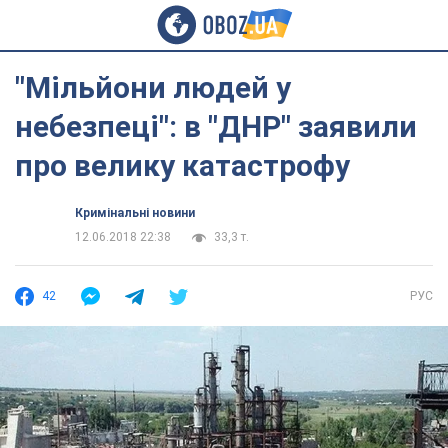
"Мільйони людей у
небезпеці": в "ДНР" заявили
про велику катастрофу
Кримінальні новини
12.06.2018 22:38
33,3 т.
42
РУС