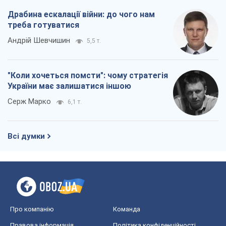
Драбина ескалації війни: до чого нам
треба готуватися
Андрій Шевчишин
5,5 т.
"Коли хочеться помсти": чому стратегія
України має залишатися іншою
Серж Марко
6,1 т.
Всі думки
Про компанію
Команда
Правова інформація
Політика конфіденційності