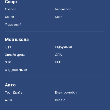
Спорт
Футбол
Баскетбол
Хокей
Бокс
Формула-1
Моя школа
ГДЗ
Підручники
Онлайн уроки
ДПА
ЗНО
НМТ
СНД посібники
Авто
Тест Драйв
Електромобілі
Акції
Сервіс