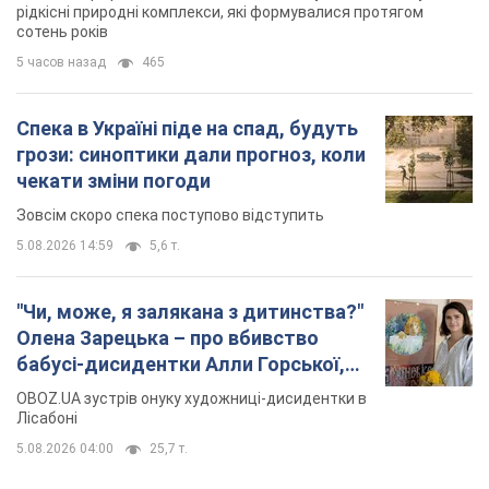
рідкісні природні комплекси, які формувалися протягом
сотень років
5 часов назад
465
Спека в Україні піде на спад, будуть
грози: синоптики дали прогноз, коли
чекати зміни погоди
Зовсім скоро спека поступово відступить
5.08.2026 14:59
5,6 т.
"Чи, може, я залякана з дитинства?"
Олена Зарецька – про вбивство
бабусі-дисидентки Алли Горської,
критику Дмитра Стуса та втечу в
OBOZ.UA зустрів онуку художниці-дисидентки в
Португалію з 5 дітьми
Лісабоні
5.08.2026 04:00
25,7 т.