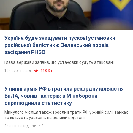
Україна буде знищувати пускові установки
російської балістики: Зеленський провів
засідання РНБО
Глава держави заявив, що установки будуть атаковані
10 часов назад
118,3 т.
У липні армія РФ втратила рекордну кількість
БпЛА, човнів і катерів: в Міноборони
оприлюднили статистику
Минулого місяця також зросли втрати РФ у живій силі, танках
та кількість уражень на великій відстані
8 часов назад
4,3 т.