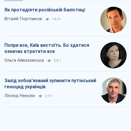
Як протидіяти російській балістиці
Віталій Портников
14,4 т.
Попри все, Київ вистоїть. Бо здатися
означає втратити все
Ольга Айвазовська
9,8 т.
Захід зобов'язаний зупинити путінський
геноцид українців
Леонід Невзлін
2,9 т.