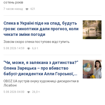
сотень років
7 часов назад
621
Спека в Україні піде на спад, будуть
грози: синоптики дали прогноз, коли
чекати зміни погоди
Зовсім скоро спека поступово відступить
5.08.2026 14:59
6,6 т.
"Чи, може, я залякана з дитинства?"
Олена Зарецька – про вбивство
бабусі-дисидентки Алли Горської,
критику Дмитра Стуса та втечу в
OBOZ.UA зустрів онуку художниці-дисидентки в
Португалію з 5 дітьми
Лісабоні
5.08.2026 04:00
26,0 т.