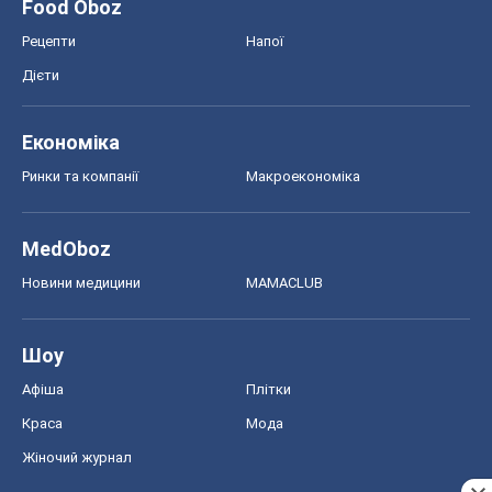
Food Oboz
Рецепти
Напої
Дієти
Економіка
Ринки та компанії
Макроекономіка
MedOboz
Новини медицини
MAMACLUB
Шоу
Афіша
Плітки
Краса
Мода
Жіночий журнал