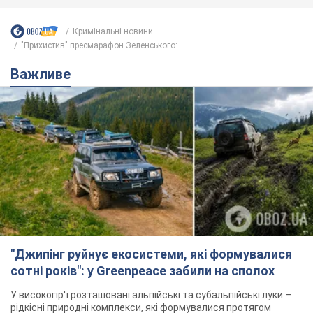
Кримінальні новини
"Прихистив" пресмарафон Зеленського:...
Важливе
"Джипінг руйнує екосистеми, які формувалися
сотні років": у Greenpeace забили на сполох
У високогір'ї розташовані альпійські та субальпійські луки –
рідкісні природні комплекси, які формувалися протягом