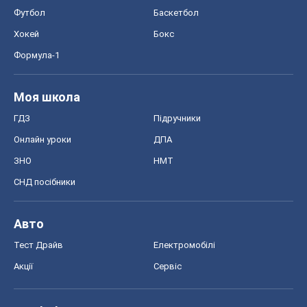
Футбол
Баскетбол
Хокей
Бокс
Формула-1
Моя школа
ГДЗ
Підручники
Онлайн уроки
ДПА
ЗНО
НМТ
СНД посібники
Авто
Тест Драйв
Електромобілі
Акції
Сервіс