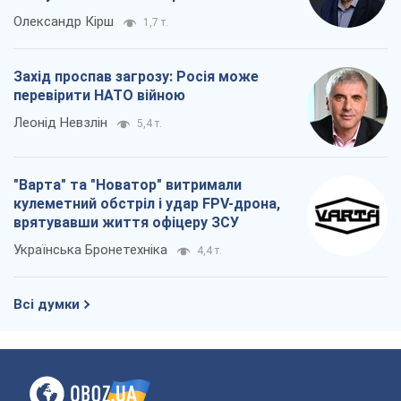
Олександр Кірш
1,7 т.
Захід проспав загрозу: Росія може
перевірити НАТО війною
Леонід Невзлін
5,4 т.
"Варта" та "Новатор" витримали
кулеметний обстріл і удар FPV-дрона,
врятувавши життя офіцеру ЗСУ
Українська Бронетехніка
4,4 т.
Всі думки