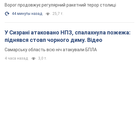
Ворог продовжує регулярний ракетний терор столиці
44 минуты назад
25,7 т.
У Сизрані атаковано НПЗ, спалахнула пожежа:
піднявся стовп чорного диму. Відео
Самарську область всю ніч атакували БПЛА
4 часа назад
3,0 т.