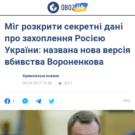
Міг розкрити секретні дані
про захоплення Росією
України: названа нова версія
вбивства Вороненкова
Кримінальні новини
20.10.2017 12:38
8,2 т.
1
РУС