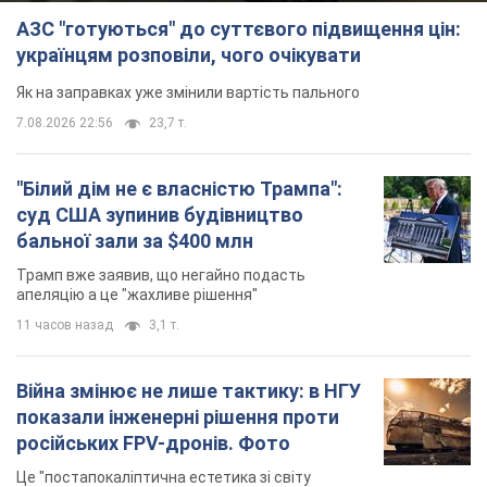
АЗС "готуються" до суттєвого підвищення цін:
українцям розповіли, чого очікувати
Як на заправках уже змінили вартість пального
7.08.2026 22:56
23,7 т.
"Білий дім не є власністю Трампа":
суд США зупинив будівництво
бальної зали за $400 млн
Трамп вже заявив, що негайно подасть
апеляцію а це "жахливе рішення"
11 часов назад
3,1 т.
Війна змінює не лише тактику: в НГУ
показали інженерні рішення проти
російських FPV-дронів. Фото
Це "постапокаліптична естетика зі світу