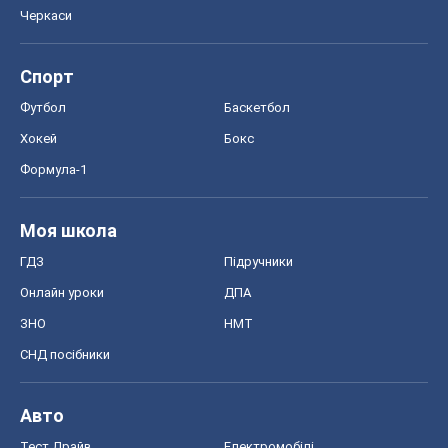
Черкаси
Спорт
Футбол
Баскетбол
Хокей
Бокс
Формула-1
Моя школа
ГДЗ
Підручники
Онлайн уроки
ДПА
ЗНО
НМТ
СНД посібники
Авто
Тест Драйв
Електромобілі