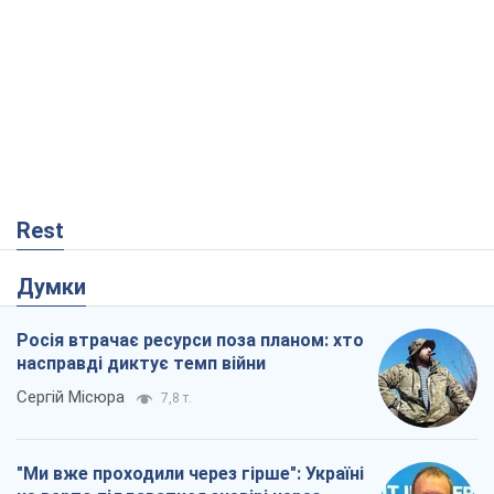
Rest
Думки
Росія втрачає ресурси поза планом: хто
насправді диктує темп війни
Сергій Місюра
7,8 т.
"Ми вже проходили через гірше": Україні
не варто піддаватися зневірі через
ракетний терор
Сергій Марченко, експерт
7,7 т.
Захід проспав загрозу: Росія може
перевірити НАТО війною
Леонід Невзлін
2,4 т.