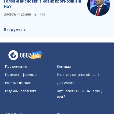
Про компанію
Команда
Правова інформація
Політика конфіденційності
Реклама на сайті
Документи
Редакційна політика
Журналісти OBOZ.UA на місці
подій
OBOZ.UA
Політика
Світ
Розслідування
Блоги
Суспільство
Регіони України
Київ
Харків