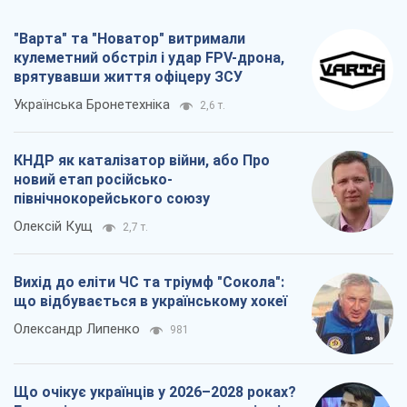
північнокорейського союзу
Олексій Кущ
2,7 т.
Вихід до еліти ЧС та тріумф "Сокола":
що відбувається в українському хокеї
Олександр Липенко
981
Що очікує українців у 2026–2028 роках?
Головні висновки з нових прогнозів від
НБУ
Василь Фурман
19,9 т.
Всі думки