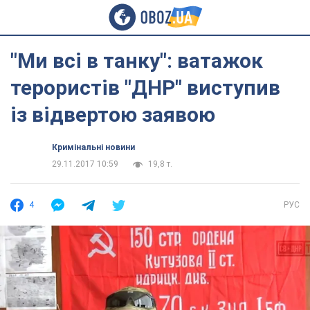
"Ми всі в танку": ватажок
терористів "ДНР" виступив
із відвертою заявою
Кримінальні новини
29.11.2017 10:59
19,8 т.
4
РУС