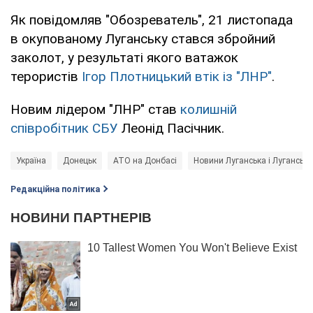
Як повідомляв "Обозреватель", 21 листопада
в окупованому Луганську стався збройний
заколот, у результаті якого ватажок
терористів
Ігор Плотницький втік із "ЛНР"
.
Новим лідером "ЛНР" став
колишній
співробітник СБУ
Леонід Пасічник.
Україна
Донецьк
АТО на Донбасі
Новини Луганська і Лугансько
Редакційна політика