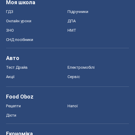
Тест Драйв
Електромобілі
Акції
Сервіс
Food Oboz
Рецепти
Напої
Дієти
Економіка
Ринки та компанії
Макроекономіка
MedOboz
Новини медицини
MAMACLUB
Шоу