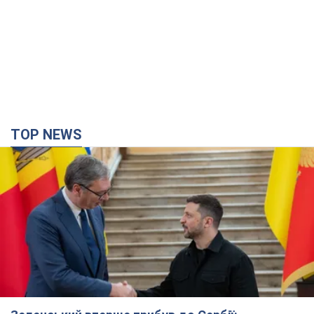
Зеленський вперше прибув до Сербії:
планується зустріч із Вучичем і не лише. Відео
Це перший візит глави держави до Бєлграда
4 часа назад
49,5 т.
"Верніть Федорова": у містах України 23-й день
поспіль тривають масові мітинги з
картонками. Фото і відео