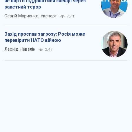
"Варта" та "Новатор" витримали
кулеметний обстріл і удар FPV-дрона,
врятувавши життя офіцеру ЗСУ
Українська Бронетехніка
2,6 т.
КНДР як каталізатор війни, або Про
новий етап російсько-