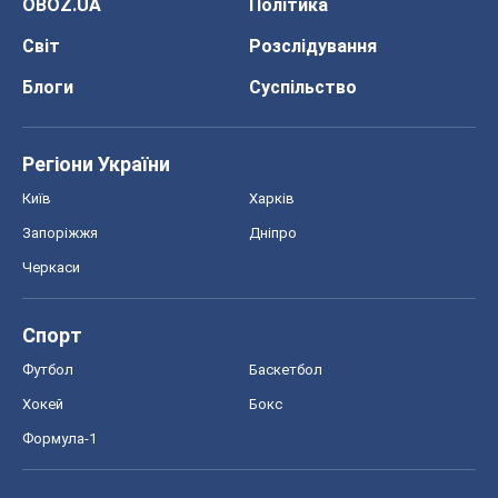
Запоріжжя
Дніпро
Черкаси
Спорт
Футбол
Баскетбол
Хокей
Бокс
Формула-1
Моя школа
ГДЗ
Підручники
Онлайн уроки
ДПА
ЗНО
НМТ
СНД посібники
Авто