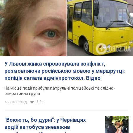
У Львові жінка спровокувала конфлікт,
розмовляючи російською мовою у маршрутці:
поліція склала адмінпротокол. Відео
На місце події прибули патрульні поліцейські та слідчо-
оперативна група
4 часа назад
8,2 т.
"Воюють, бо дурні": у Чернівцях
водій автобуса зневажив
українських військових і поплатився.
Відео
Водія звільнили після конфлікту з пасажирами
та образ військових
7 часов назад
8,0 т.
"Не слідкує за сексуальністю": у
Києві консультант салону краси
образив жінку після хімієтерапії,